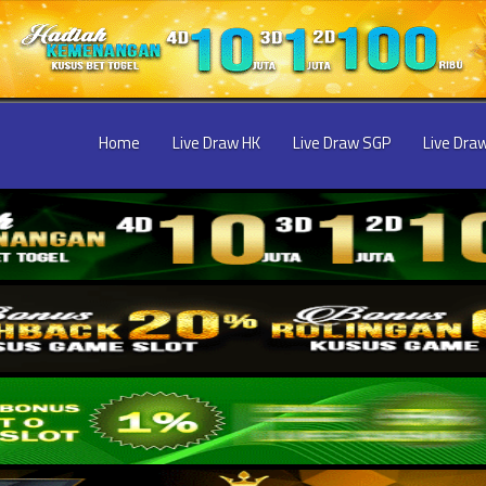
Home
Live Draw HK
Live Draw SGP
Live Dra