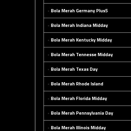
•
Bola Merah Germany Plus5
•
Bola Merah Indiana Midday
•
Bola Merah Kentucky Midday
•
Bola Merah Tennesse Midday
•
Bola Merah Texas Day
•
Bola Merah Rhode Island
•
Bola Merah Florida Midday
•
Bola Merah Pennsylvania Day
•
Bola Merah Illinois Midday