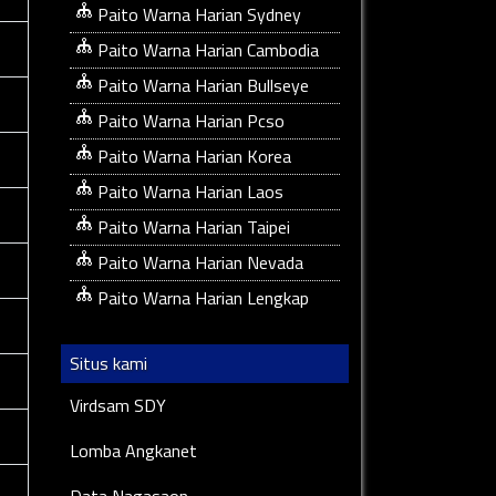
Paito Warna Harian Sydney
Paito Warna Harian Cambodia
Paito Warna Harian Bullseye
Paito Warna Harian Pcso
Paito Warna Harian Korea
Paito Warna Harian Laos
Paito Warna Harian Taipei
Paito Warna Harian Nevada
Paito Warna Harian Lengkap
Situs kami
Virdsam SDY
Lomba Angkanet
Data Nagasaon