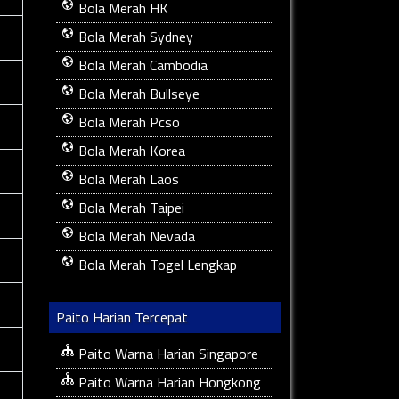
Bola Merah HK
Bola Merah Sydney
Bola Merah Cambodia
Bola Merah Bullseye
Bola Merah Pcso
Bola Merah Korea
Bola Merah Laos
Bola Merah Taipei
Bola Merah Nevada
Bola Merah Togel Lengkap
Paito Harian Tercepat
Paito Warna Harian Singapore
Paito Warna Harian Hongkong