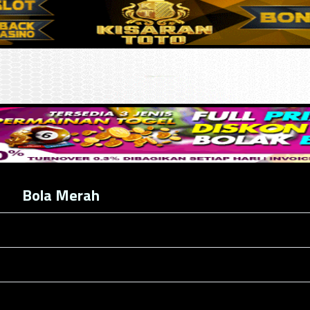
Bola Merah