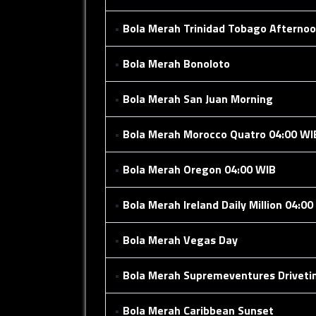
•
Bola Merah Trinidad Tobago Afterno
•
Bola Merah Bonoloto
•
Bola Merah San Juan Morning
•
Bola Merah Morocco Quatro 04:00 WI
•
Bola Merah Oregon 04:00 WIB
•
Bola Merah Ireland Daily Million 04:0
•
Bola Merah Vegas Day
•
Bola Merah Supremeventures Drivet
•
Bola Merah Caribbean Sunset