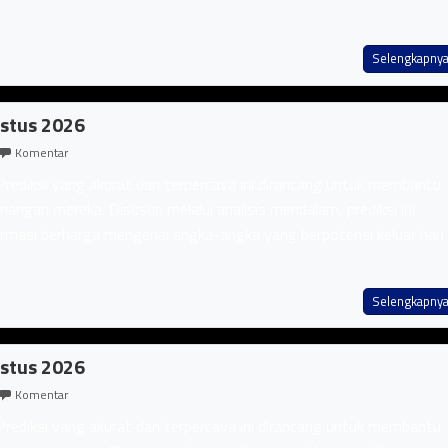
Selengkapny
ustus 2026
Komentar
rediksi yang akurat dan terpercaya ini dirancang untuk membantu
ngan mereka. Disusun melalui analisis mendalam, prediksi ini
rmasi berharga mengenai angka-angka yang berpotensi keluar hari
Selengkapny
ustus 2026
Komentar
rediksi yang akurat dan terpercaya ini dirancang untuk membantu