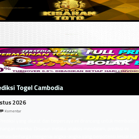
ediksi Togel Cambodia
stus 2026
Komentar
rediksi yang akurat dan terpercaya ini dirancang untuk membantu
ngan mereka. Disusun melalui analisis mendalam, prediksi ini
rmasi berharga mengenai angka-angka yang berpotensi keluar hari