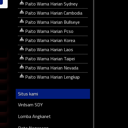
a
Paito Warna Harian Sydney
Paito Warna Harian Cambodia
Paito Warna Harian Bullseye
Paito Warna Harian Pcso
Paito Warna Harian Korea
Paito Warna Harian Laos
Paito Warna Harian Taipei
Paito Warna Harian Nevada
Paito Warna Harian Lengkap
Situs kami
Virdsam SDY
Lomba Angkanet
Data Nagasaon