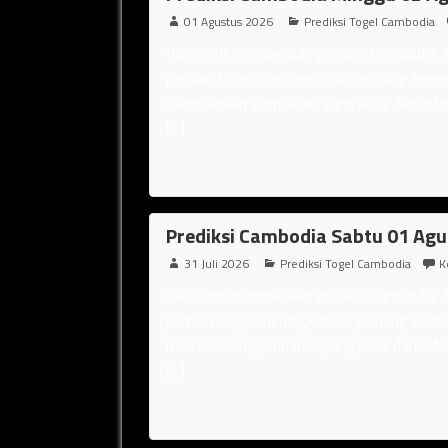
01 Agustus 2026
Prediksi Togel Cambodia
Paito HK memberikan prediksi Cambodia P
pemain togel meningkatkan peluang kemena
memberikan gambaran yang jelas dan info
[...]
Prediksi Cambodia Sabtu 01 Agu
31 Juli 2026
Prediksi Togel Cambodia
K
Paito HK memberikan prediksi Cambodia P
pemain togel meningkatkan peluang kemena
memberikan gambaran yang jelas dan info
[...]