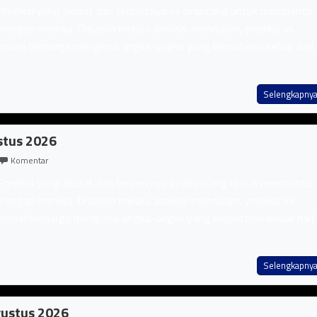
rediksi yang akurat dan terpercaya ini dirancang untuk membantu
ngan mereka. Disusun melalui analisis mendalam, prediksi ini
rmasi berharga mengenai angka-angka yang berpotensi keluar hari
Selengkapny
stus 2026
Komentar
rediksi yang akurat dan terpercaya ini dirancang untuk membantu
ngan mereka. Disusun melalui analisis mendalam, prediksi ini
rmasi berharga mengenai angka-angka yang berpotensi keluar hari
Selengkapny
gustus 2026