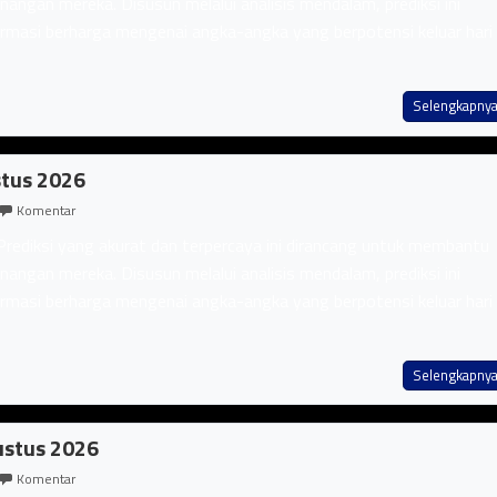
ngan mereka. Disusun melalui analisis mendalam, prediksi ini
rmasi berharga mengenai angka-angka yang berpotensi keluar hari
Selengkapny
stus 2026
Komentar
rediksi yang akurat dan terpercaya ini dirancang untuk membantu
ngan mereka. Disusun melalui analisis mendalam, prediksi ini
rmasi berharga mengenai angka-angka yang berpotensi keluar hari
Selengkapny
ustus 2026
Komentar