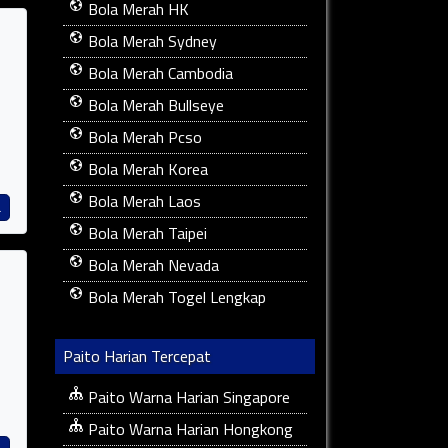
Bola Merah HK
Bola Merah Sydney
Bola Merah Cambodia
Bola Merah Bullseye
Bola Merah Pcso
Bola Merah Korea
Bola Merah Laos
a
Bola Merah Taipei
Bola Merah Nevada
Bola Merah Togel Lengkap
Paito Harian Tercepat
Paito Warna Harian Singapore
Paito Warna Harian Hongkong