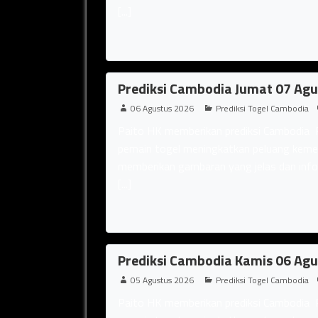
[...]
Prediksi Cambodia Jumat 07 Ag
06 Agustus 2026
Prediksi Togel Cambodia
Paito HK memberikan prediksi Cambodia P
pemain togel meningkatkan peluang kemena
memberikan gambaran yang jelas dan info
[...]
Prediksi Cambodia Kamis 06 Ag
05 Agustus 2026
Prediksi Togel Cambodia
Paito HK memberikan prediksi Cambodia P