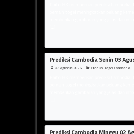
Paito HK memberikan prediksi Cambodia P
pemain togel meningkatkan peluang kemena
memberikan gambaran yang jelas dan info
[...]
Prediksi Cambodia Senin 03 Agu
02 Agustus 2026
Prediksi Togel Cambodia
Paito HK memberikan prediksi Cambodia P
pemain togel meningkatkan peluang kemena
memberikan gambaran yang jelas dan info
[...]
Prediksi Cambodia Minggu 02 A