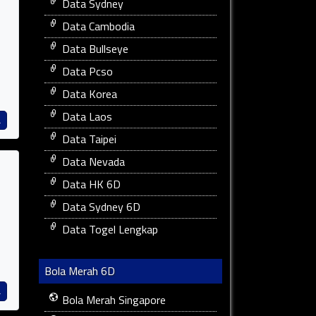
Data Sydney
Data Cambodia
Data Bullseye
Data Pcso
Data Korea
Data Laos
a
Data Taipei
Data Nevada
Data HK 6D
Data Sydney 6D
Data Togel Lengkap
Bola Merah 6D
a
Bola Merah Singapore