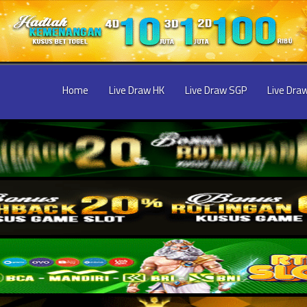
Home
Live Draw HK
Live Draw SGP
Live Dra