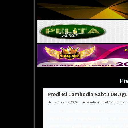
Pr
Prediksi Cambodia Sabtu 08 Agu
07 Agustus 2026
Prediksi Togel Cambodia
Paito HK memberikan prediksi Cambodia P
pemain togel meningkatkan peluang kemena
memberikan gambaran yang jelas dan info