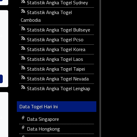
Statistik Angka Togel Sydney
Statistik Angka Togel
Cambodia
Statistik Angka Togel Bullseye
ya
Statistik Angka Togel Pcso
Statistik Angka Togel Korea
Statistik Angka Togel Laos
Statistik Angka Togel Taipei
Statistik Angka Togel Nevada
a
Statistik Angka Togel Lengkap
Data Togel Hari Ini
ya
Data Singapore
Data Hongkong