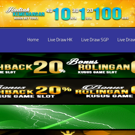
Home
Live Draw HK
Live Draw SGP
Live Dra