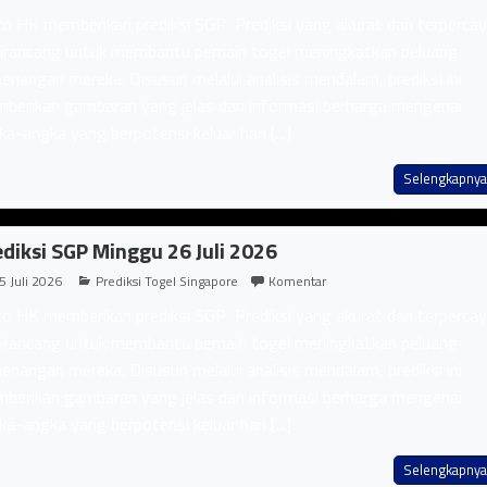
to HK memberikan prediksi SGP Prediksi yang akurat dan terperca
 dirancang untuk membantu pemain togel meningkatkan peluang
enangan mereka. Disusun melalui analisis mendalam, prediksi ini
berikan gambaran yang jelas dan informasi berharga mengenai
ka-angka yang berpotensi keluar hari [...]
Selengkapny
ediksi SGP Minggu 26 Juli 2026
5 Juli 2026
Prediksi Togel Singapore
Komentar
to HK memberikan prediksi SGP Prediksi yang akurat dan terperca
 dirancang untuk membantu pemain togel meningkatkan peluang
enangan mereka. Disusun melalui analisis mendalam, prediksi ini
berikan gambaran yang jelas dan informasi berharga mengenai
ka-angka yang berpotensi keluar hari [...]
Selengkapny