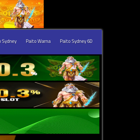
w Sydney
Paito Warna
Paito Sydney 6D