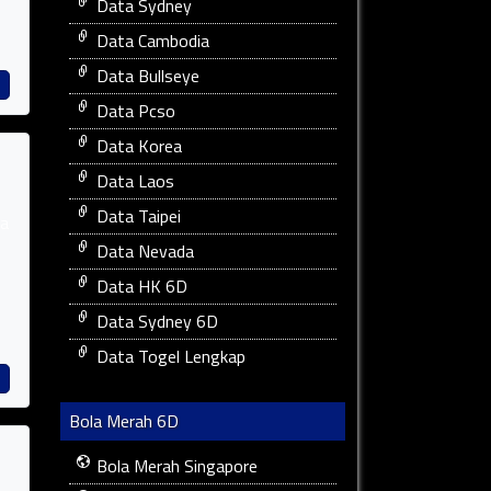
Data Sydney
Data Cambodia
Data Bullseye
a
Data Pcso
Data Korea
Data Laos
Data Taipei
ya
Data Nevada
Data HK 6D
Data Sydney 6D
Data Togel Lengkap
a
Bola Merah 6D
Bola Merah Singapore