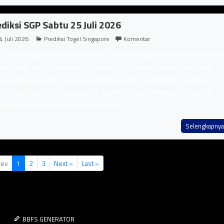
ediksi SGP Sabtu 25 Juli 2026
4 Juli 2026
Prediksi Togel Singapore
Komentar
to HK memberikan prediksi SGP Prediksi yang akurat dan terperca
 dirancang untuk membantu pemain togel meningkatkan peluang
enangan mereka. Disusun melalui analisis mendalam, prediksi ini
berikan gambaran yang jelas dan informasi berharga mengenai
ka-angka yang berpotensi keluar hari [...]
Selengkapny
rev
1
2
3
Next »
Last »
BBFS GENERATOR