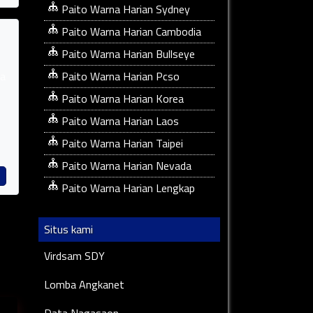
Paito Warna Harian Sydney
Paito Warna Harian Cambodia
Paito Warna Harian Bullseye
Paito Warna Harian Pcso
ya
Paito Warna Harian Korea
Paito Warna Harian Laos
Paito Warna Harian Taipei
Paito Warna Harian Nevada
a
Paito Warna Harian Lengkap
Situs kami
Virdsam SDY
Lomba Angkanet
Data Nagasaon