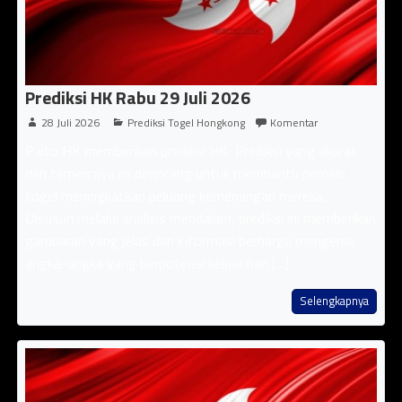
Prediksi HK Rabu 29 Juli 2026
28 Juli 2026
Prediksi Togel Hongkong
Komentar
Paito HK memberikan prediksi HK Prediksi yang akurat
dan terpercaya ini dirancang untuk membantu pemain
togel meningkatkan peluang kemenangan mereka.
Disusun melalui analisis mendalam, prediksi ini memberikan
gambaran yang jelas dan informasi berharga mengenai
angka-angka yang berpotensi keluar hari [...]
Selengkapnya