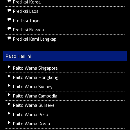
Prediksi Korea
Prediksi Laos
Prediksi Taipei
Prediksi Nevada
Prediksi Kami Lengkap
Paito Hari Ini
Paito Warna Singapore
Paito Warna Hongkong
Paito Warna Sydney
Paito Warna Cambodia
Paito Warna Bullseye
Paito Warna Pcso
Paito Warna Korea