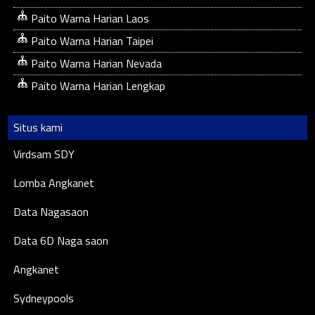
Paito Warna Harian Laos
Paito Warna Harian Taipei
Paito Warna Harian Nevada
Paito Warna Harian Lengkap
Situs kami
Virdsam SDY
Lomba Angkanet
Data Nagasaon
Data 6D Naga saon
Angkanet
Sydneypools