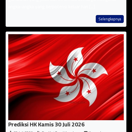
angka-angka yang berpotensi keluar hari [...]
Selengkapnya
Prediksi HK Kamis 30 Juli 2026