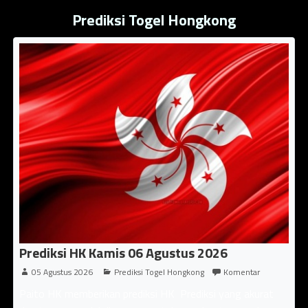
Prediksi Togel Hongkong
Prediksi HK Kamis 06 Agustus 2026
05 Agustus 2026
Prediksi Togel Hongkong
Komentar
Paito HK memberikan prediksi HK Prediksi yang akurat