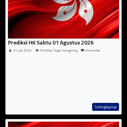
Prediksi HK Sabtu 01 Agustus 2026
31 Juli 2026
Prediksi Togel Hongkong
Komentar
Paito HK memberikan prediksi HK Prediksi yang akurat
dan terpercaya ini dirancang untuk membantu pemain
togel meningkatkan peluang kemenangan mereka.
Disusun melalui analisis mendalam, prediksi ini memberikan
gambaran yang jelas dan informasi berharga mengenai
angka-angka yang berpotensi keluar hari [...]
Selengkapnya