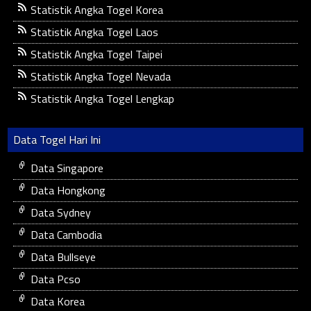
Statistik Angka Togel Korea
Statistik Angka Togel Laos
Statistik Angka Togel Taipei
Statistik Angka Togel Nevada
Statistik Angka Togel Lengkap
Data Togel Hari Ini
Data Singapore
Data Hongkong
Data Sydney
Data Cambodia
Data Bullseye
Data Pcso
Data Korea