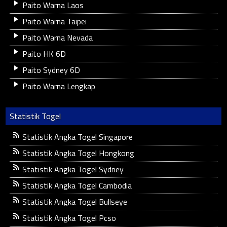
Paito Warna Laos
Paito Warna Taipei
Paito Warna Nevada
Paito HK 6D
Paito Sydney 6D
Paito Warna Lengkap
Statistik Togel
Statistik Angka Togel Singapore
Statistik Angka Togel Hongkong
Statistik Angka Togel Sydney
Statistik Angka Togel Cambodia
Statistik Angka Togel Bullseye
Statistik Angka Togel Pcso