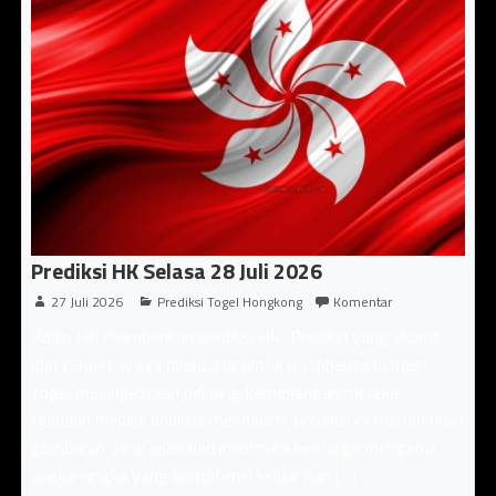
Prediksi HK Selasa 28 Juli 2026
27 Juli 2026
Prediksi Togel Hongkong
Komentar
Paito HK memberikan prediksi HK Prediksi yang akurat
dan terpercaya ini dirancang untuk membantu pemain
togel meningkatkan peluang kemenangan mereka.
Disusun melalui analisis mendalam, prediksi ini memberikan
gambaran yang jelas dan informasi berharga mengenai
angka-angka yang berpotensi keluar hari [...]