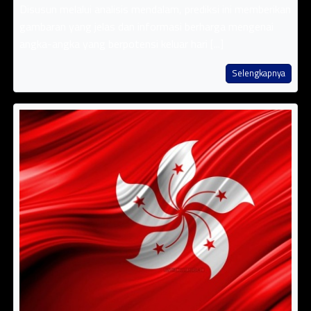
Disusun melalui analisis mendalam, prediksi ini memberikan
gambaran yang jelas dan informasi berharga mengenai
angka-angka yang berpotensi keluar hari [...]
Selengkapnya