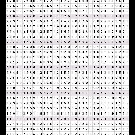
4
7
8
8
7
4
7
8
8
7
1
1
7
2
9
1
1
7
2
9
4
4
8
9
8
4
4
8
9
8
1
7
6
4
1
1
7
6
4
1
7
0
4
5
9
7
0
4
5
9
5
9
1
2
3
5
9
1
2
3
1
9
3
2
5
1
9
3
2
5
5
2
6
1
7
5
2
6
1
7
6
1
5
3
8
6
1
5
3
8
9
5
2
3
5
9
5
2
3
5
7
6
0
6
6
7
6
0
6
6
4
2
2
0
2
4
2
2
0
2
2
0
7
6
4
2
0
7
6
4
3
1
3
8
2
3
1
3
8
2
2
7
9
7
7
2
7
9
7
7
5
2
4
7
2
5
2
4
7
2
0
8
2
6
8
0
8
2
6
8
7
9
9
8
8
7
9
9
8
8
5
1
1
7
8
5
1
1
7
8
0
6
6
4
1
0
6
6
4
1
7
7
3
2
5
7
7
3
2
5
4
1
4
9
4
4
1
4
9
4
2
3
6
7
4
2
3
6
7
4
8
0
2
4
6
8
0
2
4
6
2
7
8
2
1
2
7
8
2
1
3
4
5
2
7
3
4
5
2
7
7
9
5
4
9
7
9
5
4
9
9
3
0
9
9
9
3
0
9
9
2
7
3
5
8
2
7
3
5
8
6
4
6
0
6
6
4
6
0
6
9
4
9
6
6
9
4
9
6
6
1
9
8
4
3
1
9
8
4
3
2
4
0
0
0
2
4
0
0
0
2
1
7
0
7
2
1
7
0
7
6
1
2
8
1
6
1
2
8
1
9
9
6
0
6
9
9
6
0
6
1
2
7
9
7
1
2
7
9
7
1
6
3
1
4
1
6
3
1
4
2
8
7
1
8
2
8
7
1
8
0
3
5
1
6
0
3
5
1
6
9
6
5
0
5
9
6
5
0
5
1
8
6
2
8
1
8
6
2
8
5
7
1
4
5
5
7
1
4
5
6
8
9
5
5
6
8
9
5
5
0
7
3
2
5
0
7
3
2
5
2
1
5
2
7
2
1
5
2
7
8
9
5
6
2
8
9
5
6
2
4
6
7
2
9
4
6
7
2
9
8
4
9
5
5
8
4
9
5
5
1
4
4
6
1
1
4
4
6
1
2
1
5
7
3
2
1
5
7
3
7
4
3
3
6
7
4
3
3
6
1
2
5
8
4
1
2
5
8
4
5
7
3
5
8
5
7
3
5
8
3
1
0
4
4
3
1
0
4
4
5
0
4
9
4
5
0
4
9
4
5
2
1
8
9
5
2
1
8
9
4
4
6
9
6
4
4
6
9
6
2
6
0
8
8
2
6
0
8
8
8
9
0
1
1
8
9
0
1
1
9
7
2
1
3
9
7
2
1
3
9
5
5
7
3
9
5
5
7
3
9
7
4
0
4
9
7
4
0
4
9
1
9
0
9
9
1
9
0
9
5
2
7
7
5
5
2
7
7
5
3
4
1
5
6
3
4
1
5
6
4
6
6
7
4
4
6
6
7
4
7
4
1
9
1
7
4
1
9
1
4
1
0
7
7
4
1
0
7
7
8
0
9
7
7
8
0
9
7
7
5
7
9
6
6
5
7
9
6
6
5
1
5
4
9
5
1
5
4
9
4
4
3
1
4
4
4
3
1
4
2
1
1
3
4
2
1
1
3
4
9
6
9
3
3
9
6
9
3
3
4
7
9
0
9
4
7
9
0
9
7
6
3
1
4
7
6
3
1
4
3
7
0
1
1
3
7
0
1
1
8
3
1
1
2
8
3
1
1
2
9
4
3
7
1
9
4
3
7
1
9
8
7
7
5
9
8
7
7
5
1
2
5
4
9
1
2
5
4
9
6
0
8
1
9
6
0
8
1
9
6
3
2
4
6
6
3
2
4
6
5
3
1
8
9
5
3
1
8
9
3
9
1
5
6
3
9
1
5
6
4
7
3
6
9
4
7
3
6
9
5
6
0
9
9
5
6
0
9
9
5
1
9
4
4
5
1
9
4
4
2
4
2
7
9
2
4
2
7
9
6
4
1
1
2
6
4
1
1
2
2
9
3
4
7
2
9
3
4
7
3
0
7
2
9
3
0
7
2
9
2
7
6
5
2
2
7
6
5
2
5
4
2
2
4