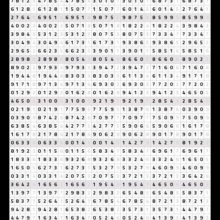
7
8
1
2
3
4
7
8
5
4
4
7
8
5
4
3
0
1
0
1
3
0
1
0
1
6
8
7
3
1
6
8
7
3
1
6
1
2
8
1
6
1
2
8
1
1
5
0
7
7
1
5
0
7
7
6
0
1
4
5
6
0
1
4
5
2
7
6
4
1
2
7
6
4
1
6
9
5
1
6
6
9
5
1
6
9
8
7
5
3
9
8
7
5
3
8
5
9
9
9
8
5
9
9
9
4
0
0
2
2
4
0
0
2
2
5
0
7
1
8
5
0
7
1
8
1
8
2
2
4
1
8
2
2
4
3
9
8
4
3
3
9
8
4
3
5
3
1
2
3
5
3
1
2
3
8
0
7
5
3
8
0
7
5
3
7
3
3
4
7
7
3
3
4
7
3
0
4
9
4
3
0
4
9
4
6
1
7
3
1
6
1
7
3
1
9
3
8
6
5
9
3
8
6
5
2
9
6
5
2
2
9
6
5
2
6
6
2
3
5
6
6
2
3
5
3
9
0
1
1
3
9
0
1
1
5
8
5
1
6
5
8
5
1
6
2
8
9
8
8
2
8
9
8
8
8
0
5
4
9
8
0
5
4
9
8
6
6
0
6
8
6
6
0
6
8
9
0
2
2
8
9
0
2
2
9
7
9
3
3
9
7
9
3
3
3
9
4
7
2
3
9
4
7
2
7
1
6
0
6
7
1
6
0
6
1
9
4
4
8
1
9
4
4
8
8
3
0
3
3
8
3
0
3
3
6
1
1
3
4
6
1
1
3
4
9
1
7
1
8
9
1
7
1
8
9
7
1
3
4
9
7
1
3
4
6
9
3
0
3
6
9
3
0
3
7
7
2
0
2
7
7
2
0
2
0
1
2
9
2
0
1
2
9
2
0
1
6
2
8
0
1
6
2
8
9
4
1
2
3
9
4
1
2
3
4
6
5
0
5
4
6
5
0
5
3
1
0
0
0
3
1
0
0
0
9
2
1
9
1
9
2
1
9
1
2
8
5
4
9
2
8
5
4
9
0
2
1
9
1
0
2
1
9
1
7
7
5
9
5
7
7
5
9
5
1
3
8
7
6
1
3
8
7
6
0
3
9
0
9
0
3
9
0
9
8
7
4
2
6
8
7
4
2
6
7
0
9
7
7
7
0
9
7
7
7
5
0
9
9
7
5
0
9
9
6
3
8
5
4
6
3
8
5
4
4
2
7
7
5
4
2
7
7
5
5
9
0
6
6
5
9
0
6
6
1
6
1
7
8
1
6
1
7
8
2
1
7
8
6
2
1
7
8
6
9
0
6
2
8
9
0
6
2
8
9
0
1
7
8
9
0
1
7
8
0
6
3
3
6
0
6
3
3
6
0
0
1
4
5
0
0
1
4
5
1
4
2
7
9
1
4
2
7
9
8
1
9
2
2
8
1
9
2
2
0
1
1
5
6
0
1
1
5
6
5
8
3
4
7
5
8
3
4
7
6
9
6
1
7
6
9
6
1
7
1
8
3
3
6
1
8
3
3
6
9
3
2
6
8
9
3
2
6
8
3
3
2
4
6
3
3
2
4
6
1
6
5
0
5
1
6
5
0
5
6
2
7
3
1
6
2
7
3
1
5
3
2
7
9
5
3
2
7
9
4
6
0
9
9
4
6
0
9
9
0
3
3
1
4
0
3
3
1
4
2
0
7
5
3
2
0
7
5
3
3
7
2
1
3
3
7
2
1
3
3
6
4
2
6
3
6
4
2
6
1
6
5
6
2
1
6
5
6
2
1
9
5
4
9
1
9
5
4
9
4
6
5
0
5
4
6
5
0
5
1
3
9
7
7
1
3
9
7
7
2
9
8
3
2
2
9
8
3
2
6
5
4
8
3
6
5
4
8
3
5
8
3
7
1
5
8
3
7
1
5
2
6
4
1
5
2
6
4
1
6
7
8
5
4
6
7
8
5
4
8
7
2
1
3
8
7
2
1
3
9
4
2
8
1
9
4
2
8
1
6
5
3
8
2
6
5
3
8
2
3
5
7
3
1
3
5
7
3
1
4
4
7
9
7
4
4
7
9
7
1
6
3
4
7
1
6
3
4
7
0
5
2
4
6
0
5
2
4
6
4
1
3
9
3
4
1
3
9
3