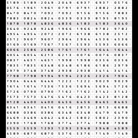
5
1
8
9
8
5
1
8
9
8
2
0
4
9
4
2
0
4
9
4
6
9
3
7
1
6
9
3
7
1
0
5
7
6
4
0
5
7
6
4
1
9
6
1
7
1
9
6
1
7
0
7
9
1
1
0
7
9
1
1
2
8
8
2
1
2
8
8
2
1
8
4
7
0
7
8
4
7
0
7
7
0
9
2
2
7
0
9
2
2
9
1
5
6
2
9
1
5
6
2
7
8
8
3
2
7
8
8
3
2
0
8
2
4
6
0
8
2
4
6
0
3
3
9
3
0
3
3
9
3
8
1
9
5
5
8
1
9
5
5
1
8
7
8
6
1
8
7
8
6
4
8
3
6
9
4
8
3
6
9
4
1
8
3
2
4
1
8
3
2
3
6
4
0
4
3
6
4
0
4
9
2
4
8
3
9
2
4
8
3
1
9
6
6
3
1
9
6
6
3
9
7
8
2
1
9
7
8
2
1
4
9
5
4
9
4
9
5
4
9
2
0
7
2
9
2
0
7
2
9
6
1
3
8
2
6
1
3
8
2
2
5
1
2
3
2
5
1
2
3
9
6
0
7
7
9
6
0
7
7
2
9
6
4
1
2
9
6
4
1
4
5
3
6
9
4
5
3
6
9
0
1
6
9
6
0
1
6
9
6
7
5
6
7
4
7
5
6
7
4
5
5
9
3
3
5
5
9
3
3
6
0
6
6
3
6
0
6
6
3
2
5
8
6
5
2
5
8
6
5
1
7
6
1
7
1
7
6
1
7
1
6
4
4
8
1
6
4
4
8
6
0
5
4
9
6
0
5
4
9
6
2
1
3
4
6
2
1
3
4
0
0
7
6
4
0
0
7
6
4
0
8
3
7
1
0
8
3
7
1
4
6
5
1
6
4
6
5
1
6
1
9
9
8
8
1
9
9
8
8
0
3
5
6
2
0
3
5
6
2
7
8
3
5
8
7
8
3
5
8
6
3
4
8
3
6
3
4
8
3
6
1
8
6
5
6
1
8
6
5
2
9
7
9
7
2
9
7
9
7
3
7
4
8
3
3
7
4
8
3
2
9
3
8
2
2
9
3
8
2
3
4
1
4
5
3
4
1
4
5
7
7
9
8
8
7
7
9
8
8
9
1
9
4
4
9
1
9
4
4
2
3
2
6
8
2
3
2
6
8
7
9
0
4
4
7
9
0
4
4
6
4
4
6
1
6
4
4
6
1
1
2
2
2
4
1
2
2
2
4
9
0
2
9
2
9
0
2
9
2
1
6
1
4
5
1
6
1
4
5
7
5
3
6
9
7
5
3
6
9
5
6
9
4
4
5
6
9
4
4
5
7
2
6
8
5
7
2
6
8
0
7
9
0
9
0
7
9
0
9
7
1
6
2
8
7
1
6
2
8
3
1
4
2
6
3
1
4
2
6
7
5
7
3
1
7
5
7
3
1
5
4
7
6
4
5
4
7
6
4
0
4
2
3
5
0
4
2
3
5
8
1
2
8
1
8
1
2
8
1
4
4
0
0
0
4
4
0
0
0
6
4
5
6
2
6
4
5
6
2
8
4
6
5
2
8
4
6
5
2
6
3
4
1
5
6
3
4
1
5
0
4
1
6
7
0
4
1
6
7
2
8
1
3
4
2
8
1
3
4
6
6
8
8
7
6
6
8
8
7
0
3
8
6
5
0
3
8
6
5
6
3
4
8
3
6
3
4
8
3
6
4
7
9
7
6
4
7
9
7
3
4
6
9
6
3
4
6
9
6
4
0
4
2
6
4
0
4
2
6
5
8
0
2
2
5
8
0
2
2
2
3
9
0
9
2
3
9
0
9
1
7
6
8
5
1
7
6
8
5
3
7
7
4
2
3
7
7
4
2
7
9
8
8
7
7
9
8
8
7
5
5
5
9
5
5
5
5
9
5
1
2
9
3
3
1
2
9
3
3
3
9
4
8
3
3
9
4
8
3
4
5
8
9
8
4
5
8
9
8
6
8
7
0
7
6
8
7
0
7
5
3
7
6
4
5
3
7
6
4
7
1
4
9
4
7
1
4
9
4