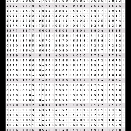
5
9
6
0
6
5
9
6
0
6
2
7
0
9
9
2
7
0
9
9
0
6
8
5
4
0
6
8
5
4
5
8
2
2
4
5
8
2
2
4
6
1
7
8
6
6
1
7
8
6
9
1
8
2
1
9
1
8
2
1
2
5
5
4
9
2
5
5
4
9
2
4
7
6
4
2
4
7
6
4
3
8
8
5
4
3
8
8
5
4
4
8
7
7
5
4
8
7
7
5
8
0
6
5
2
8
0
6
5
2
3
4
3
3
6
3
4
3
3
6
2
0
4
0
4
2
0
4
0
4
5
4
1
7
8
5
4
1
7
8
5
7
3
8
2
5
7
3
8
2
9
5
1
3
4
9
5
1
3
4
4
4
0
5
5
4
4
0
5
5
6
8
7
4
2
6
8
7
4
2
7
3
5
4
9
7
3
5
4
9
0
6
1
0
1
0
6
1
0
1
9
2
4
9
4
9
2
4
9
4
1
3
7
7
5
1
3
7
7
5
6
6
0
3
3
6
6
0
3
3
3
8
0
4
4
3
8
0
4
4
8
5
9
5
5
8
5
9
5
5
3
1
1
5
6
3
1
1
5
6
1
6
3
8
2
1
6
3
8
2
4
1
1
2
3
4
1
1
2
3
8
7
8
3
2
8
7
8
3
2
4
5
7
0
7
4
5
7
0
7
6
5
3
8
2
6
5
3
8
2
0
1
2
0
2
0
1
2
0
2
9
3
5
5
1
9
3
5
5
1
3
8
3
0
3
3
8
3
0
3
7
2
1
2
3
7
2
1
2
3
1
6
4
2
6
1
6
4
2
6
6
0
8
0
8
6
0
8
0
8
3
5
4
7
2
3
5
4
7
2
4
5
1
9
1
4
5
1
9
1
6
1
9
1
1
6
1
9
1
1
4
0
2
0
2
4
0
2
0
2
7
7
2
4
6
7
7
2
4
6
8
1
6
8
5
8
1
6
8
5
3
5
8
6
5
3
5
8
6
5
8
4
7
2
9
8
4
7
2
9
2
6
7
3
1
2
6
7
3
1
9
4
3
0
3
9
4
3
0
3
6
1
5
9
5
6
1
5
9
5
8
3
3
4
7
8
3
3
4
7
2
2
0
8
8
2
2
0
8
8
6
4
0
5
5
6
4
0
5
5
3
4
3
9
3
3
4
3
9
3
5
2
8
0
8
5
2
8
0
8
9
6
3
4
7
9
6
3
4
7
3
8
7
1
8
3
8
7
1
8
1
8
1
0
1
1
8
1
0
1
1
5
1
0
1
1
5
1
0
1
5
4
8
9
8
5
4
8
9
8
8
1
2
4
6
8
1
2
4
6
6
0
9
4
4
6
0
9
4
4
5
1
7
5
3
5
1
7
5
3
2
0
8
0
8
2
0
8
0
8
2
2
9
4
4
2
2
9
4
4
0
5
4
9
4
0
5
4
9
4
2
0
5
5
1
2
0
5
5
1
1
4
4
5
9
1
4
4
5
9
4
5
4
0
4
4
5
4
0
4
5
1
8
4
3
5
1
8
4
3
9
8
9
7
7
9
8
9
7
7
2
5
1
3
4
2
5
1
3
4
7
7
0
6
6
7
7
0
6
6
8
4
5
4
9
8
4
5
4
9
0
7
2
8
1
0
7
2
8
1
4
9
7
8
6
4
9
7
8
6
4
8
3
2
5
4
8
3
2
5
3
8
9
1
1
3
8
9
1
1
5
1
7
7
5
5
1
7
7
5
9
5
3
3
6
9
5
3
3
6
4
3
5
1
6
4
3
5
1
6
3
2
3
1
4
3
2
3
1
4
7
3
9
6
6
7
3
9
6
6
7
6
7
5
3
7
6
7
5
3
1
4
5
1
6
1
4
5
1
6
3
7
9
2
2
3
7
9
2
2
7
0
5
6
2
7
0
5
6
2
1
4
4
3
7
1
4
4
3
7
8
5
8
9
8
8
5
8
9
8
1
8
5
4
9
1
8
5
4
9
4
6
5
1
6
4
6
5
1
6
6
8
9
5
5
6
8
9
5
5
7
5
5
9
5
7
5
5
9
5
3
8
3
6
9
3
8
3
6
9
0
5
4
8
3
0
5
4
8
3
1
9
3
3
6
1
9
3
3
6
6
2
2
0
2