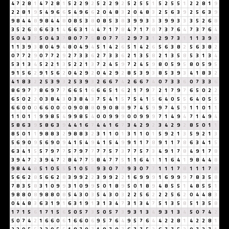
4
7
2
8
1
4
7
2
8
1
5
2
2
9
2
5
2
2
9
2
5
2
5
5
1
5
2
5
5
1
2
2
8
1
9
2
2
8
1
9
5
4
9
6
6
5
4
9
6
6
2
0
4
8
3
2
0
4
8
3
2
5
6
3
9
2
5
6
3
9
9
8
4
4
8
9
8
4
4
8
0
8
5
3
8
0
8
5
3
8
3
9
9
3
3
3
9
9
3
3
3
5
2
6
8
3
5
2
6
8
6
6
3
1
4
6
6
3
1
4
4
7
1
7
8
4
7
1
7
8
7
3
7
6
4
7
3
7
6
4
5
0
4
3
7
5
0
4
3
7
8
0
7
7
5
8
0
7
7
5
2
9
7
3
1
2
9
7
3
1
1
1
3
9
3
1
1
3
9
3
8
0
4
9
4
8
0
4
9
4
5
1
4
2
6
5
1
4
2
6
5
6
3
8
2
5
6
3
8
2
0
7
7
2
9
0
7
7
2
9
2
7
3
3
6
2
7
3
3
6
2
1
3
5
8
2
1
3
5
8
5
3
1
3
4
5
3
1
3
4
5
2
2
1
3
5
2
2
1
3
7
2
4
5
9
7
2
4
5
9
8
0
5
9
5
8
0
5
9
5
9
1
5
6
2
9
1
5
6
2
0
4
2
9
2
0
4
2
9
2
8
5
3
9
3
8
5
3
9
3
4
1
8
3
2
4
1
8
3
2
2
5
3
9
3
2
5
3
9
3
2
6
6
7
4
2
6
6
7
4
0
7
3
3
6
0
7
3
3
6
8
6
9
7
7
8
6
9
7
7
6
6
5
1
6
6
6
5
1
6
2
1
7
9
7
2
1
7
9
7
6
5
0
2
2
6
5
0
2
2
0
3
8
4
3
0
3
8
4
3
7
5
4
1
5
7
5
4
1
5
6
4
0
5
5
6
4
0
5
5
6
6
0
0
0
6
6
0
0
0
0
9
0
8
8
0
9
0
8
8
9
7
4
5
9
9
7
4
5
9
1
1
0
1
1
1
1
0
1
1
9
9
8
5
4
9
9
8
5
4
0
0
9
9
9
0
0
9
9
9
7
1
4
9
4
7
1
4
9
4
5
8
6
3
9
5
8
6
3
9
4
4
1
6
7
4
4
1
6
7
3
4
2
9
2
3
4
2
9
2
8
5
0
1
1
8
5
0
1
1
9
8
8
3
2
9
8
8
3
2
3
1
1
0
1
3
1
1
0
1
5
9
2
1
3
5
9
2
1
3
5
6
9
0
9
5
6
9
0
9
4
1
5
4
9
4
1
5
4
9
9
1
1
7
8
9
1
1
7
8
6
3
4
1
5
6
3
4
1
5
5
7
9
7
7
5
7
9
7
7
7
7
5
7
3
7
7
5
7
3
4
9
1
7
8
4
9
1
7
8
3
9
4
7
2
3
9
4
7
2
8
4
7
7
5
8
4
7
7
5
1
1
6
4
1
1
1
6
4
1
9
8
4
4
8
9
8
4
4
8
5
1
0
5
5
5
1
0
5
5
9
3
0
7
7
9
3
0
7
7
1
1
1
7
8
1
1
1
7
8
5
6
6
2
8
5
6
6
2
8
3
9
9
2
2
3
9
9
2
2
1
6
9
9
9
1
6
9
9
9
7
8
3
5
8
7
8
3
5
8
3
1
0
9
9
3
1
0
9
9
5
0
1
8
9
5
0
1
8
9
4
8
5
5
1
4
8
5
5
1
9
8
8
0
8
9
8
8
0
8
5
4
3
0
3
5
4
3
0
3
2
2
5
6
2
2
2
5
6
2
0
4
4
8
3
0
4
4
8
3
6
3
1
9
1
6
3
1
9
1
3
1
3
4
7
3
1
3
4
7
5
1
3
5
8
5
1
3
5
8
1
7
1
5
6
1
7
1
5
6
5
0
5
7
3
5
0
5
7
3
9
3
1
3
4
9
3
1
3
4
5
0
7
4
2
5
0
7
4
2
1
6
6
0
6
1
6
6
0
6
9
5
7
6
4
9
5
7
6
4
4
2
2
8
1
4
2
2
8
1