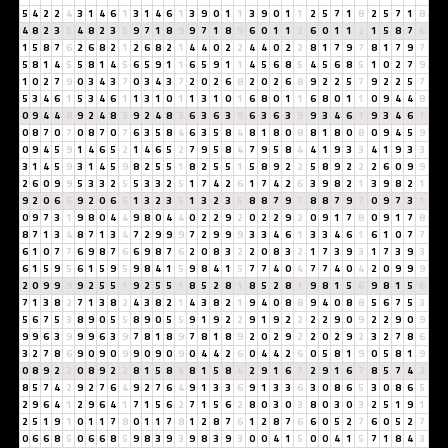
5
4
2
2
4
3
1
4
6
1
3
1
4
6
1
3
9
0
1
1
3
9
0
1
1
2
5
7
1
8
2
5
7
1
8
4
8
2
3
5
4
8
2
3
5
9
7
1
8
9
9
7
1
8
9
6
0
1
1
2
6
0
1
1
2
1
5
8
7
6
1
5
8
7
6
2
6
8
2
1
2
6
8
2
1
4
4
0
2
2
4
4
0
2
2
8
1
7
9
7
8
1
7
9
7
5
8
1
4
5
5
8
1
4
5
6
5
9
1
1
6
5
9
1
1
4
5
6
8
5
4
5
6
8
5
1
0
2
7
9
1
0
2
7
9
0
3
4
3
7
0
3
4
3
7
2
0
2
6
8
2
0
2
6
8
9
2
2
5
7
9
2
2
5
7
5
3
4
6
1
5
3
4
6
1
1
3
1
0
1
1
3
1
0
1
6
8
0
1
1
6
8
0
1
1
0
9
4
4
8
0
9
4
4
8
9
2
4
8
3
9
2
4
8
3
6
3
6
3
9
6
3
6
3
9
9
3
4
6
1
9
3
4
6
1
0
8
7
0
7
0
8
7
0
7
6
3
5
8
4
6
3
5
8
4
8
1
8
0
8
8
1
8
0
8
0
9
4
5
9
0
9
4
5
9
1
4
6
5
2
1
4
6
5
2
7
9
5
8
4
7
9
5
8
4
4
1
9
3
3
4
1
9
3
3
3
1
4
5
9
3
1
4
5
9
8
2
5
5
1
8
2
5
5
1
5
8
9
2
2
5
8
9
2
2
2
6
0
9
9
2
6
0
9
9
5
3
3
2
5
5
3
3
2
5
1
7
4
2
6
1
7
4
2
6
3
9
8
2
1
3
9
8
2
1
9
2
0
6
6
9
2
0
6
6
1
3
2
3
5
1
3
2
3
5
8
8
7
9
7
8
8
7
9
7
0
9
7
3
1
0
9
7
3
1
9
8
0
4
4
9
8
0
4
4
0
2
2
9
2
0
2
2
9
2
0
9
1
7
8
0
9
1
7
8
8
7
1
3
4
8
7
1
3
4
7
2
9
9
9
7
2
9
9
9
3
3
4
6
1
3
3
4
6
1
6
1
0
7
7
6
1
0
7
7
6
9
8
7
6
6
9
8
7
6
2
0
8
3
2
2
0
8
3
2
1
7
3
9
3
1
7
3
9
3
6
1
5
9
5
6
1
5
9
5
9
8
4
1
5
9
8
4
1
5
7
7
4
0
4
7
7
4
0
4
2
0
9
9
9
2
0
9
9
9
9
2
5
5
1
9
2
5
5
1
8
5
2
8
1
8
5
2
8
1
9
8
1
5
6
9
8
1
5
6
7
1
3
8
2
7
1
3
8
2
4
3
8
2
1
4
3
8
2
1
9
4
0
8
8
9
4
0
8
8
5
6
7
5
3
5
6
7
5
3
8
9
0
5
5
8
9
0
5
5
9
1
9
2
2
9
1
9
2
2
2
2
9
0
9
2
2
9
0
9
9
9
6
3
9
9
9
6
3
9
7
8
1
8
9
7
8
1
8
9
2
0
2
9
2
2
0
2
9
2
3
2
7
8
6
3
2
7
8
6
9
0
9
0
9
9
0
9
0
9
0
4
4
2
6
0
4
4
2
6
0
5
8
1
9
0
5
8
1
9
0
8
9
2
2
0
8
9
2
2
8
1
5
8
4
8
1
5
8
4
2
9
1
6
7
2
9
1
6
7
8
5
7
4
2
8
5
7
4
2
9
2
7
6
4
9
2
7
6
4
9
1
3
3
6
9
1
3
3
6
3
0
8
6
5
3
0
8
6
5
2
9
6
4
1
2
9
6
4
1
7
1
5
6
2
7
1
5
6
2
8
0
3
0
3
8
0
3
0
3
2
5
1
9
1
2
5
1
9
1
0
1
1
7
8
0
1
1
7
8
1
2
8
7
6
1
2
8
7
6
6
0
5
2
7
6
0
5
2
7
0
6
6
8
5
0
6
6
8
5
9
8
3
9
3
9
8
3
9
3
0
0
4
1
5
0
0
4
1
5
7
1
8
4
3