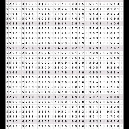
6
2
2
0
2
3
1
0
5
5
3
1
0
5
5
0
3
7
5
3
0
3
7
5
3
5
5
1
3
4
5
5
1
3
4
9
1
9
4
4
9
1
9
4
4
0
9
4
6
1
0
9
4
6
1
4
8
3
4
7
4
8
3
4
7
0
1
9
1
1
0
1
9
1
1
7
6
3
4
7
7
6
3
4
7
4
1
6
0
6
4
1
6
0
6
0
4
2
2
4
0
4
2
2
4
3
0
7
4
2
3
0
7
4
2
6
0
2
6
8
6
0
2
6
8
4
6
8
7
6
4
6
8
7
6
3
0
9
9
9
3
0
9
9
9
8
9
2
7
9
8
9
2
7
9
2
8
4
4
8
2
8
4
4
8
1
4
0
6
6
1
4
0
6
6
3
1
7
2
9
3
1
7
2
9
8
8
0
3
3
8
8
0
3
3
5
7
6
2
8
5
7
6
2
8
9
7
1
0
1
9
7
1
0
1
3
9
6
3
9
3
9
6
3
9
1
2
4
4
8
1
2
4
4
8
2
0
7
2
9
2
0
7
2
9
6
5
7
7
5
6
5
7
7
5
8
2
0
9
9
8
2
0
9
9
4
8
3
9
3
4
8
3
9
3
5
5
1
0
1
5
5
1
0
1
4
3
0
6
6
4
3
0
6
6
3
6
6
9
6
3
6
6
9
6
3
5
7
4
2
3
5
7
4
2
2
5
9
6
6
2
5
9
6
6
9
4
4
0
4
9
4
4
0
4
0
2
9
1
1
0
2
9
1
1
5
2
6
7
4
5
2
6
7
4
2
8
5
4
9
2
8
5
4
9
6
1
5
7
3
6
1
5
7
3
7
0
9
5
5
7
0
9
5
5
1
6
2
6
8
1
6
2
6
8
8
3
2
9
2
8
3
2
9
2
5
5
1
4
5
5
5
1
4
5
2
5
4
9
4
2
5
4
9
4
5
0
0
2
2
5
0
0
2
2
2
8
0
9
9
2
8
0
9
9
3
9
2
1
3
3
9
2
1
3
7
8
1
7
8
7
8
1
7
8
3
3
0
0
0
3
3
0
0
0
6
0
3
7
1
6
0
3
7
1
8
2
6
6
3
8
2
6
6
3
1
9
2
8
1
1
9
2
8
1
5
1
7
8
6
5
1
7
8
6
0
8
3
4
7
0
8
3
4
7
5
2
3
0
3
5
2
3
0
3
6
2
9
9
9
6
2
9
9
9
2
3
3
8
2
2
3
3
8
2
0
2
6
2
8
0
2
6
2
8
2
5
6
9
6
2
5
6
9
6
7
0
9
6
6
7
0
9
6
6
2
2
4
3
7
2
2
4
3
7
7
6
9
9
9
7
6
9
9
9
8
2
6
7
4
8
2
6
7
4
3
0
7
1
8
3
0
7
1
8
2
7
5
6
2
2
7
5
6
2
5
8
4
9
4
5
8
4
9
4
6
6
7
0
7
6
6
7
0
7
9
2
2
1
3
9
2
2
1
3
3
2
4
8
3
3
2
4
8
3
1
3
7
0
7
1
3
7
0
7
4
9
7
3
1
4
9
7
3
1
2
8
8
0
8
2
8
8
0
8
4
4
3
6
9
4
4
3
6
9
7
5
8
8
7
7
5
8
8
7
6
9
6
2
8
6
9
6
2
8
4
6
1
1
2
4
6
1
1
2
0
7
7
6
4
0
7
7
6
4
8
7
1
8
9
8
7
1
8
9
5
2
0
8
8
5
2
0
8
8
2
2
6
4
1
2
2
6
4
1
4
9
3
2
5
4
9
3
2
5
9
5
2
8
1
9
5
2
8
1
2
9
1
3
4
2
9
1
3
4
2
8
6
5
2
2
8
6
5
2
8
2
1
0
1
8
2
1
0
1
2
7
2
0
2
2
7
2
0
2
6
8
0
7
7
6
8
0
7
7
9
6
8
8
7
9
6
8
8
7
8
6
2
6
8
8
6
2
6
8
3
0
1
9
1
3
0
1
9
1
7
3
9
9
9
7
3
9
9
9
3
5
3
0
3
3
5
3
0
3
2
3
3
8
2