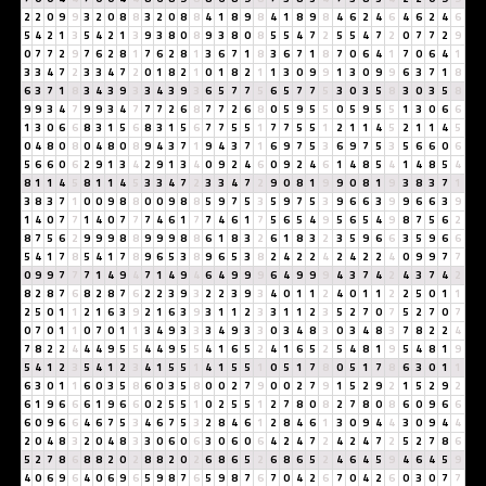
2
2
0
9
9
3
2
0
8
8
3
2
0
8
8
4
1
8
9
8
4
1
8
9
8
4
6
2
4
6
4
6
2
4
6
5
4
2
1
3
5
4
2
1
3
9
3
8
0
8
9
3
8
0
8
5
5
4
7
2
5
5
4
7
2
0
7
7
2
9
0
7
7
2
9
7
6
2
8
1
7
6
2
8
1
3
6
7
1
8
3
6
7
1
8
7
0
6
4
1
7
0
6
4
1
3
3
4
7
2
3
3
4
7
2
0
1
8
2
1
0
1
8
2
1
1
3
0
9
9
1
3
0
9
9
6
3
7
1
8
6
3
7
1
8
3
4
3
9
3
3
4
3
9
3
6
5
7
7
5
6
5
7
7
5
3
0
3
5
8
3
0
3
5
8
9
9
3
4
7
9
9
3
4
7
7
7
2
6
8
7
7
2
6
8
0
5
9
5
5
0
5
9
5
5
1
3
0
6
6
1
3
0
6
6
8
3
1
5
6
8
3
1
5
6
7
7
5
5
1
7
7
5
5
1
2
1
1
4
5
2
1
1
4
5
0
4
8
0
8
0
4
8
0
8
9
4
3
7
1
9
4
3
7
1
6
9
7
5
3
6
9
7
5
3
5
6
6
0
6
5
6
6
0
6
2
9
1
3
4
2
9
1
3
4
0
9
2
4
6
0
9
2
4
6
1
4
8
5
4
1
4
8
5
4
8
1
1
4
5
8
1
1
4
5
3
3
4
7
2
3
3
4
7
2
9
0
8
1
9
9
0
8
1
9
3
8
3
7
1
3
8
3
7
1
0
0
9
8
8
0
0
9
8
8
5
9
7
5
3
5
9
7
5
3
9
6
6
3
9
9
6
6
3
9
1
4
0
7
7
1
4
0
7
7
7
4
6
1
7
7
4
6
1
7
5
6
5
4
9
5
6
5
4
9
8
7
5
6
2
8
7
5
6
2
9
9
9
8
8
9
9
9
8
8
6
1
8
3
2
6
1
8
3
2
3
5
9
6
6
3
5
9
6
6
5
4
1
7
8
5
4
1
7
8
9
6
5
3
8
9
6
5
3
8
2
4
2
2
4
2
4
2
2
4
0
9
9
7
7
0
9
9
7
7
7
1
4
9
4
7
1
4
9
4
6
4
9
9
9
6
4
9
9
9
4
3
7
4
2
4
3
7
4
2
8
2
8
7
6
8
2
8
7
6
2
2
3
9
3
2
2
3
9
3
4
0
1
1
2
4
0
1
1
2
2
5
0
1
1
2
5
0
1
1
2
1
6
3
9
2
1
6
3
9
3
1
1
2
3
3
1
1
2
3
5
2
7
0
7
5
2
7
0
7
0
7
0
1
1
0
7
0
1
1
3
4
9
3
3
3
4
9
3
3
0
3
4
8
3
0
3
4
8
3
7
8
2
2
4
7
8
2
2
4
4
4
9
5
5
4
4
9
5
5
4
1
6
5
2
4
1
6
5
2
5
4
8
1
9
5
4
8
1
9
5
4
1
2
3
5
4
1
2
3
4
1
5
5
1
4
1
5
5
1
0
5
1
7
8
0
5
1
7
8
6
3
0
1
1
6
3
0
1
1
6
0
3
5
8
6
0
3
5
8
0
0
2
7
9
0
0
2
7
9
1
5
2
9
2
1
5
2
9
2
6
1
9
6
6
6
1
9
6
6
0
2
5
5
1
0
2
5
5
1
2
7
8
0
8
2
7
8
0
8
6
0
9
6
6
6
0
9
6
6
4
6
7
5
3
4
6
7
5
3
2
8
4
6
1
2
8
4
6
1
3
0
9
4
4
3
0
9
4
4
2
0
4
8
3
2
0
4
8
3
3
0
6
0
6
3
0
6
0
6
4
2
4
7
2
4
2
4
7
2
5
2
7
8
6
5
2
7
8
6
8
8
2
0
2
8
8
2
0
2
6
8
6
5
2
6
8
6
5
2
4
6
4
5
9
4
6
4
5
9
4
0
6
9
6
4
0
6
9
6
5
9
8
7
6
5
9
8
7
6
7
0
4
2
6
7
0
4
2
6
0
3
0
7
7