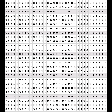
3
2
6
8
5
3
2
6
8
5
0
4
9
8
8
0
4
9
8
8
2
0
5
8
4
2
0
5
8
4
6
5
6
5
2
6
5
6
5
2
4
6
8
7
6
4
6
8
7
6
3
4
4
2
6
3
4
4
2
6
0
3
9
4
4
0
3
9
4
4
3
5
1
0
1
3
5
1
0
1
0
0
6
1
7
0
0
6
1
7
7
2
9
7
7
7
2
9
7
7
3
9
6
9
6
3
9
6
9
6
6
1
4
6
1
6
1
4
6
1
2
1
5
5
1
2
1
5
5
1
9
1
8
9
8
9
1
8
9
8
9
6
5
2
7
9
6
5
2
7
1
6
9
1
1
1
6
9
1
1
0
2
2
9
2
0
2
2
9
2
5
2
8
5
4
5
2
8
5
4
8
1
1
8
9
8
1
1
8
9
2
0
9
1
1
2
0
9
1
1
4
8
6
0
6
4
8
6
0
6
0
5
1
2
3
0
5
1
2
3
2
0
7
6
4
2
0
7
6
4
9
3
1
3
4
9
3
1
3
4
6
5
3
0
3
6
5
3
0
3
2
1
1
6
7
2
1
1
6
7
2
5
9
0
9
2
5
9
0
9
2
0
3
3
6
2
0
3
3
6
6
9
9
0
9
6
9
9
0
9
9
9
6
1
7
9
9
6
1
7
7
0
9
4
4
7
0
9
4
4
4
5
7
6
4
4
5
7
6
4
3
3
8
1
9
3
3
8
1
9
0
2
6
0
6
0
2
6
0
6
6
6
5
2
7
6
6
5
2
7
8
0
2
8
1
8
0
2
8
1
2
3
4
5
9
2
3
4
5
9
5
1
5
3
8
5
1
5
3
8
7
2
1
3
4
7
2
1
3
4
1
1
8
5
4
1
1
8
5
4
2
2
6
7
4
2
2
6
7
4
9
3
2
3
5
9
3
2
3
5
0
0
8
9
8
0
0
8
9
8
6
4
2
3
5
6
4
2
3
5
5
6
4
4
8
5
6
4
4
8
6
3
3
1
4
6
3
3
1
4
8
0
1
9
1
8
0
1
9
1
6
0
8
0
8
6
0
8
0
8
5
8
3
3
6
5
8
3
3
6
7
3
2
0
2
7
3
2
0
2
7
1
6
2
8
7
1
6
2
8
1
4
9
2
2
1
4
9
2
2
9
5
9
0
9
9
5
9
0
9
2
0
7
9
7
2
0
7
9
7
0
6
5
1
6
0
6
5
1
6
8
4
3
3
6
8
4
3
3
6
6
5
1
3
4
6
5
1
3
4
0
4
6
1
7
0
4
6
1
7
0
7
4
4
8
0
7
4
4
8
7
0
0
8
8
7
0
0
8
8
3
1
0
4
4
3
1
0
4
4
2
7
8
2
1
2
7
8
2
1
1
8
7
4
2
1
8
7
4
2
0
6
8
7
6
0
6
8
7
6
5
3
6
2
8
5
3
6
2
8
3
9
2
8
1
3
9
2
8
1
4
8
3
5
8
4
8
3
5
8
1
7
7
3
1
1
7
7
3
1
7
2
9
1
1
7
2
9
1
1
0
3
6
2
8
0
3
6
2
8
5
3
7
6
4
5
3
7
6
4
0
1
5
7
3
0
1
5
7
3
8
0
0
8
8
8
0
0
8
8
5
0
0
3
3
5
0
0
3
3
9
2
4
9
4
9
2
4
9
4
3
3
9
2
2
3
3
9
2
2
3
6
8
4
3
3
6
8
4
3
4
2
0
7
7
4
2
0
7
7
3
4
6
4
1
3
4
6
4
1
3
2
0
9
9
3
2
0
9
9
7
3
0
2
2
7
3
0
2
2
6
2
6
3
9
6
2
6
3
9
9
1
4
8
3
9
1
4
8
3
3
2
0
5
5
3
2
0
5
5
1
8
3
5
8
1
8
3
5
8
3
5
2
9
2
3
5
2
9
2
9
8
5
3
8
9
8
5
3
8
6
5
3
2
5
6
5
3
2
5
9
8
0
1
1
9
8
0
1
1
8
9
4
9
4
8
9
4
9
4
8
5
9
7
7
8
5
9
7
7