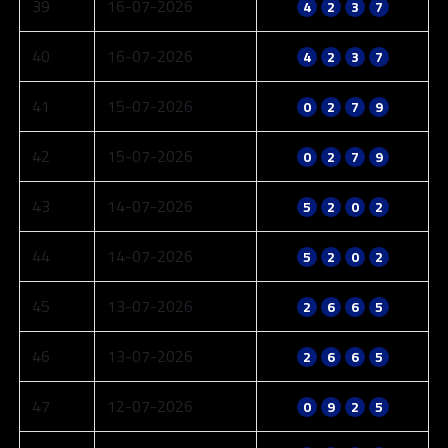
39
16-07-2026
4
2
3
7
40
16-07-2026
4
2
3
7
41
15-07-2026
0
2
7
9
42
15-07-2026
0
2
7
9
43
14-07-2026
5
2
0
2
44
14-07-2026
5
2
0
2
45
13-07-2026
2
6
6
5
46
13-07-2026
2
6
6
5
47
12-07-2026
0
9
2
5