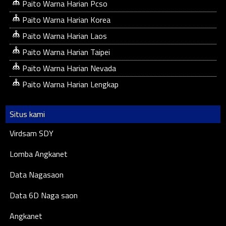
Paito Warna Harian Pcso
Paito Warna Harian Korea
Paito Warna Harian Laos
Paito Warna Harian Taipei
Paito Warna Harian Nevada
Paito Warna Harian Lengkap
Situs kami
Virdsam SDY
Lomba Angkanet
Data Nagasaon
Data 6D Naga saon
Angkanet