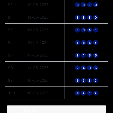
93
19-06-2026
8
8
3
0
94
19-06-2026
8
8
3
0
95
18-06-2026
3
8
4
5
96
18-06-2026
3
8
4
5
97
17-06-2026
2
4
8
6
98
17-06-2026
2
4
8
6
99
16-06-2026
9
2
5
2
100
16-06-2026
9
2
5
2
POST TERKAIT