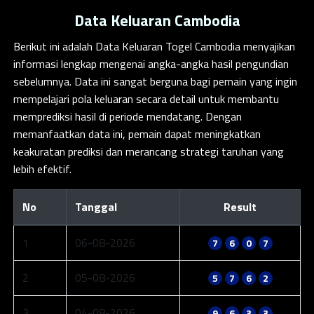
Data Keluaran Cambodia
Berikut ini adalah
Data Keluaran Togel Cambodia
menyajikan
informasi lengkap mengenai angka-angka hasil pengundian
sebelumnya. Data ini sangat berguna bagi pemain yang ingin
mempelajari pola keluaran secara detail untuk membantu
memprediksi hasil di periode mendatang. Dengan
memanfaatkan data ini, pemain dapat meningkatkan
keakuratan prediksi dan merancang strategi taruhan yang
lebih efektif.
No
Tanggal
Result
1
06-08-2026
7
6
0
7
2
05-08-2026
5
7
6
2
3
04-08-2026
9
6
3
3