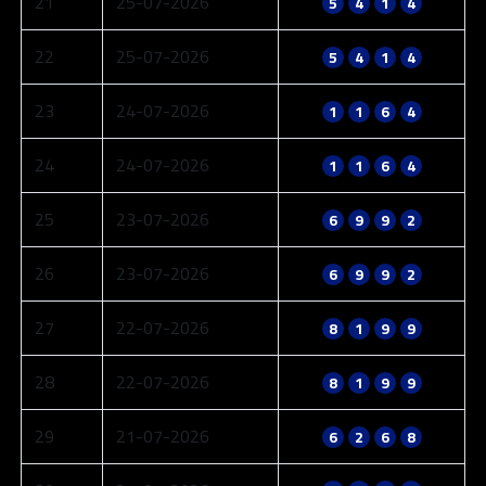
21
25-07-2026
5
4
1
4
22
25-07-2026
5
4
1
4
23
24-07-2026
1
1
6
4
24
24-07-2026
1
1
6
4
25
23-07-2026
6
9
9
2
26
23-07-2026
6
9
9
2
27
22-07-2026
8
1
9
9
28
22-07-2026
8
1
9
9
29
21-07-2026
6
2
6
8