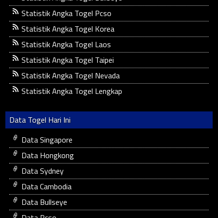
Statistik Angka Togel Pcso
Statistik Angka Togel Korea
Statistik Angka Togel Laos
Statistik Angka Togel Taipei
Statistik Angka Togel Nevada
Statistik Angka Togel Lengkap
Data Togel Hari Ini
Data Singapore
Data Hongkong
Data Sydney
Data Cambodia
Data Bullseye
Data Pcso