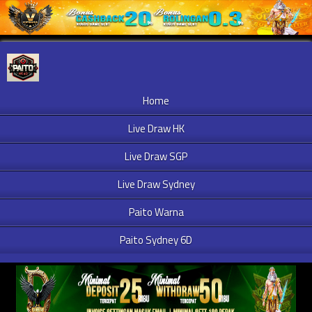
Home
Live Draw HK
Live Draw SGP
Live Draw Sydney
Paito Warna
Paito Sydney 6D