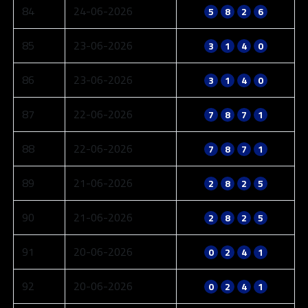
84
24-06-2026
5
8
2
6
85
23-06-2026
3
1
4
0
86
23-06-2026
3
1
4
0
87
22-06-2026
7
8
7
1
88
22-06-2026
7
8
7
1
89
21-06-2026
2
8
2
5
90
21-06-2026
2
8
2
5
91
20-06-2026
0
2
4
1
92
20-06-2026
0
2
4
1