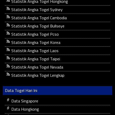
Statistik Angka Togel Hongkong
Statistik Angka Togel Sydney
Statistik Angka Togel Cambodia
Statistik Angka Togel Bullseye
Statistik Angka Togel Pcso
Statistik Angka Togel Korea
Statistik Angka Togel Laos
Statistik Angka Togel Taipei
Statistik Angka Togel Nevada
Statistik Angka Togel Lengkap
Data Togel Hari Ini
Data Singapore
Data Hongkong