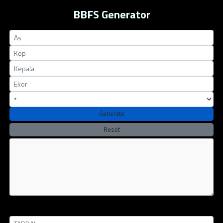
BBFS Generator
Generate
Reset