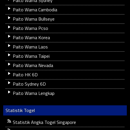
Paito Warna Sydney
Paito Warna Cambodia
Paito Warna Bullseye
Paito Warna Pcso
Paito Warna Korea
Paito Warna Laos
Paito Warna Taipei
Paito Warna Nevada
Paito HK 6D
Paito Sydney 6D
Paito Warna Lengkap
Statistik Togel
Statistik Angka Togel Singapore