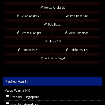
Rekap Angka 2D
Rekap Angka 4D
Pola Dasar All
Pola Dasar
Pembalik Angka
Multi Kombinasi
LN vs DN
Kombinasi 4D
Kolaborasi LN
Kalkulator Togel
Prediksi Hari Ini
Paito Warna HK
Prediksi Singapore
Prediksi Hongkong