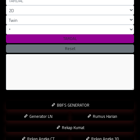
TARDAL
Reset
BBFS GENERATOR
Generator LN
Rumus Harian
Rekap Kumat
Rekap Angka CT
Rekap Angka 3D