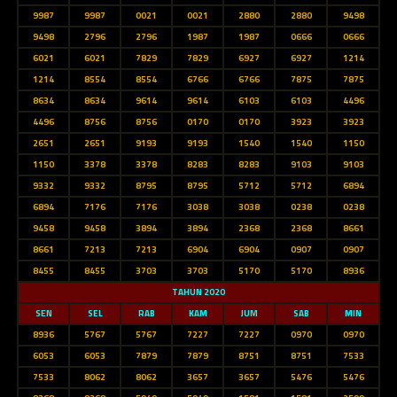
9987
9987
0021
0021
2880
2880
9498
9498
2796
2796
1987
1987
0666
0666
6021
6021
7829
7829
6927
6927
1214
1214
8554
8554
6766
6766
7875
7875
8634
8634
9614
9614
6103
6103
4496
4496
8756
8756
0170
0170
3923
3923
2651
2651
9193
9193
1540
1540
1150
1150
3378
3378
8283
8283
9103
9103
9332
9332
8795
8795
5712
5712
6894
6894
7176
7176
3038
3038
0238
0238
9458
9458
3894
3894
2368
2368
8661
8661
7213
7213
6904
6904
0907
0907
8455
8455
3703
3703
5170
5170
8936
TAHUN 2020
SEN
SEL
RAB
KAM
JUM
SAB
MIN
8936
5767
5767
7227
7227
0970
0970
6053
6053
7879
7879
8751
8751
7533
7533
8062
8062
3657
3657
5476
5476