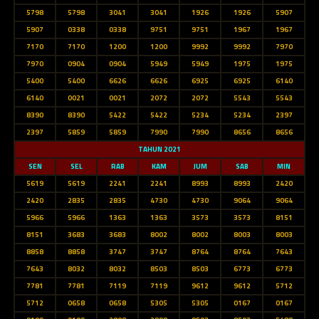
5798
5798
3041
3041
1926
1926
5907
5907
0338
0338
9751
9751
1967
1967
7170
7170
1200
1200
9992
9992
7970
7970
0904
0904
5949
5949
1975
1975
5400
5400
6626
6626
6925
6925
6140
6140
0021
0021
2072
2072
5543
5543
8390
8390
5422
5422
5234
5234
2397
2397
5859
5859
7990
7990
8656
8656
TAHUN 2021
SEN
SEL
RAB
KAM
JUM
SAB
MIN
5619
5619
2241
2241
8993
8993
2420
2420
2835
2835
4730
4730
9064
9064
5966
5966
1363
1363
3573
3573
8151
8151
3683
3683
8002
8002
8003
8003
8858
8858
3747
3747
8764
8764
7643
7643
8032
8032
8503
8503
6773
6773
7781
7781
7119
7119
9612
9612
5712
5712
0658
0658
5305
5305
0167
0167