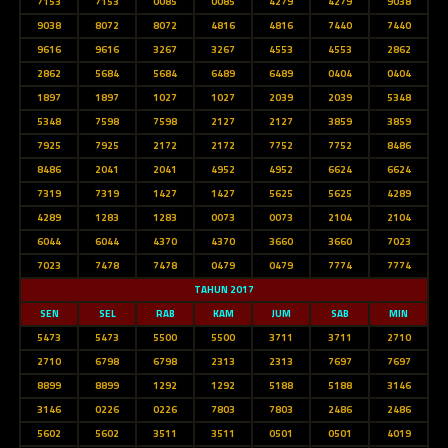
7153
7153
0085
0085
4279
4279
9038
9038
8072
8072
4816
4816
7440
7440
9616
9616
3267
3267
4553
4553
2862
2862
5684
5684
6489
6489
0404
0404
1897
1897
1027
1027
2039
2039
5348
5348
7598
7598
2127
2127
3859
3859
7925
7925
2172
2172
7752
7752
8486
8486
2041
2041
4952
4952
6624
6624
7319
7319
1427
1427
5625
5625
4289
4289
1283
1283
0073
0073
2104
2104
6044
6044
4370
4370
3660
3660
7023
7023
7478
7478
0479
0479
7774
7774
TAHUN 2017
SEN
SEL
RAB
KAM
JUM
SAB
MIN
5473
5473
5500
5500
3711
3711
2710
2710
6798
6798
2313
2313
7697
7697
8899
8899
1292
1292
5188
5188
3146
3146
0226
0226
7803
7803
2486
2486
5602
5602
3511
3511
0501
0501
4019