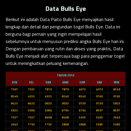
Data Bulls Eye
Berikut ini adalah
Data Paito Bulls Eye
menyajikan hasil
lengkap dan detail dari pengundian togel Bulls Eye. Data ini
berguna bagi pemain yang ingin mempelajari hasil
sebelumnya untuk menyusun prediksi angka Bulls Eye hari ini.
Dengan pembaruan yang rutin dan akses yang praktis, Data
Bulls Eye menjadi alat terpercaya bagi para penggemar togel
untuk meningkatkan peluang kemenangan.
TAHUN 2016
SEN
SEL
RAB
KAM
JUM
SAB
MIN
7561
7561
7870
7870
4073
4073
8549
8549
4355
4355
8240
8240
0163
0163
8425
8425
0633
0633
0130
0130
5823
5823
5066
5066
6794
6794
8597
8597
7027
7027
8408
8408
5405
5405
2643
2643
1792
1792
2868
2868
5385
5385