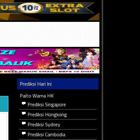
Prediksi Hari Ini
Paito Warna HK
Prediksi Singapore
Prediksi Hongkong
Prediksi Sydney
Prediksi Cambodia