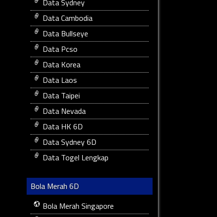
Data Sydney
Data Cambodia
Data Bullseye
Data Pcso
Data Korea
Data Laos
Data Taipei
Data Nevada
Data HK 6D
Data Sydney 6D
Data Togel Lengkap
Bola Merah 6D
Bola Merah Singapore