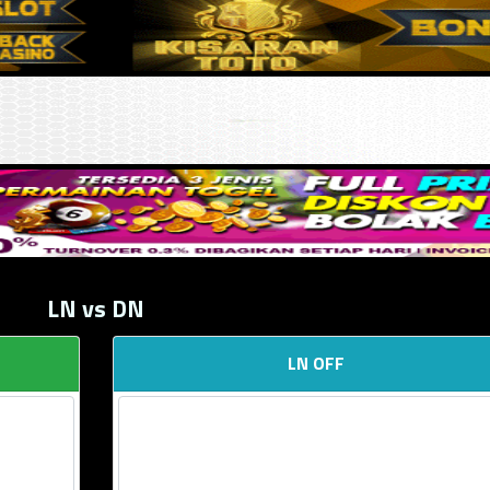
LN vs DN
LN OFF