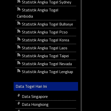
Statistik Angka Togel Sydney
Statistik Angka Togel
Cambodia
Statistik Angka Togel Bullseye
Statistik Angka Togel Pcso
Statistik Angka Togel Korea
Statistik Angka Togel Laos
Statistik Angka Togel Taipei
Statistik Angka Togel Nevada
Statistik Angka Togel Lengkap
Data Togel Hari Ini
Data Singapore
Data Hongkong