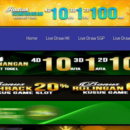
Home
Live Draw HK
Live Draw SGP
Live Dra