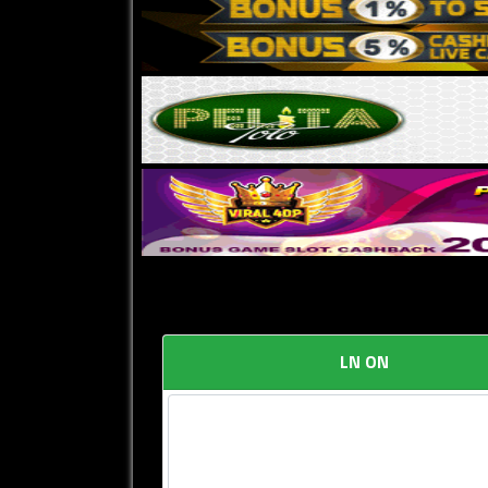
LN ON