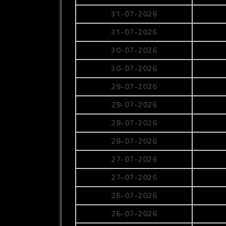
31-07-2026
31-07-2026
30-07-2026
30-07-2026
29-07-2026
29-07-2026
28-07-2026
28-07-2026
27-07-2026
27-07-2026
26-07-2026
26-07-2026