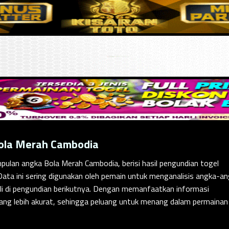
ola Merah Cambodia
umpulan angka
Bola Merah Cambodia
, berisi hasil pengundian togel
Data ini sering digunakan oleh pemain untuk menganalisis angka-a
i di pengundian berikutnya. Dengan memanfaatkan informasi
ang lebih akurat, sehingga peluang untuk menang dalam permainan