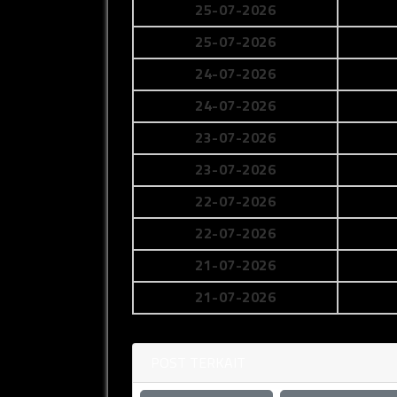
25-07-2026
25-07-2026
24-07-2026
24-07-2026
23-07-2026
23-07-2026
22-07-2026
22-07-2026
21-07-2026
21-07-2026
POST TERKAIT