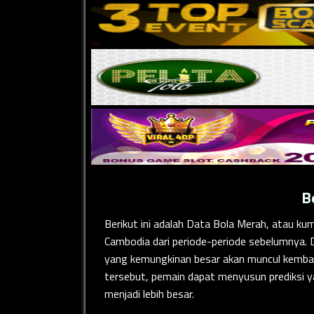
B
Berikut ini adalah Data Bola Merah, atau k
Cambodia dari periode-periode sebelumnya. 
yang kemungkinan besar akan muncul kembal
tersebut, pemain dapat menyusun prediksi y
menjadi lebih besar.