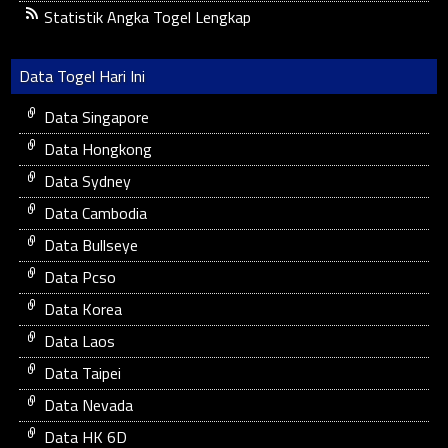
Statistik Angka Togel Lengkap
Data Togel Hari Ini
Data Singapore
Data Hongkong
Data Sydney
Data Cambodia
Data Bullseye
Data Pcso
Data Korea
Data Laos
Data Taipei
Data Nevada
Data HK 6D