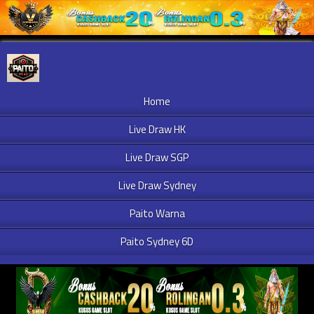
Home
Live Draw HK
Live Draw SGP
Live Draw Sydney
Paito Warna
Paito Sydney 6D