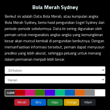
Bola Merah Sydney
Berikut ini adalah Data Bola Merah, atau kumpulan angka
Bola Merah Sydney
, berisi hasil pengundian togel Sydney dari
periode-periode sebelumnya. Data ini sering digunakan oleh
pemain untuk menganalisis angka-angka yang kemungkinan
besar akan muncul kembali di pengundian berikutnya. Dengan
memanfaatkan informasi tersebut, pemain dapat menyusun
prediksi yang lebih akurat, sehingga peluang untuk menang
dalam permainan menjadi lebih besar.
CLEAR
Merah
Biru
Hijau
Orange
Hitam