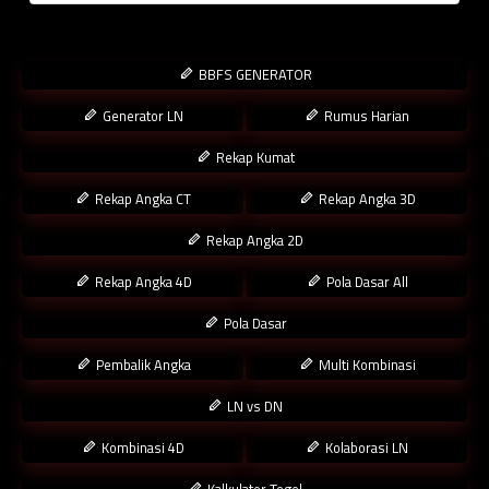
BBFS GENERATOR
Generator LN
Rumus Harian
Rekap Kumat
Rekap Angka CT
Rekap Angka 3D
Rekap Angka 2D
Rekap Angka 4D
Pola Dasar All
Pola Dasar
Pembalik Angka
Multi Kombinasi
LN vs DN
Kombinasi 4D
Kolaborasi LN
Kalkulator Togel