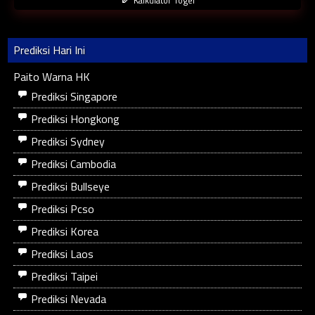
Prediksi Hari Ini
Paito Warna HK
Prediksi Singapore
Prediksi Hongkong
Prediksi Sydney
Prediksi Cambodia
Prediksi Bullseye
Prediksi Pcso
Prediksi Korea
Prediksi Laos
Prediksi Taipei
Prediksi Nevada