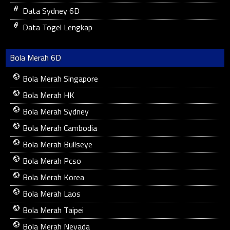
Data Sydney 6D
Data Togel Lengkap
Bola Merah 6D
Bola Merah Singapore
Bola Merah HK
Bola Merah Sydney
Bola Merah Cambodia
Bola Merah Bullseye
Bola Merah Pcso
Bola Merah Korea
Bola Merah Laos
Bola Merah Taipei
Bola Merah Nevada