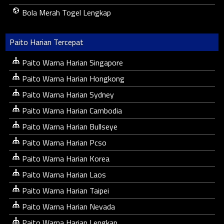
Bola Merah Togel Lengkap
Paito Harian Tercepat
Paito Warna Harian Singapore
Paito Warna Harian Hongkong
Paito Warna Harian Sydney
Paito Warna Harian Cambodia
Paito Warna Harian Bullseye
Paito Warna Harian Pcso
Paito Warna Harian Korea
Paito Warna Harian Laos
Paito Warna Harian Taipei
Paito Warna Harian Nevada
Paito Warna Harian Lengkap