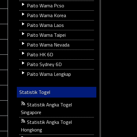
Paito Warna Pcso
Paito Warna Korea
Paito Warna Laos
Paito Warna Taipei
Paito Warna Nevada
Paito HK 6D
Paito Sydney 6D
Paito Warna Lengkap
Statistik Togel
Statistik Angka Togel
Singapore
Statistik Angka Togel
Hongkong