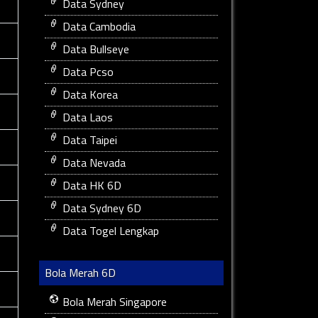
Data Sydney
Data Cambodia
Data Bullseye
Data Pcso
Data Korea
Data Laos
Data Taipei
Data Nevada
Data HK 6D
Data Sydney 6D
Data Togel Lengkap
Bola Merah 6D
Bola Merah Singapore