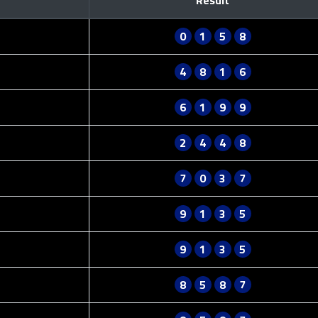
0
1
5
8
4
8
1
6
6
1
9
9
2
4
4
8
7
0
3
7
9
1
3
5
9
1
3
5
8
5
8
7