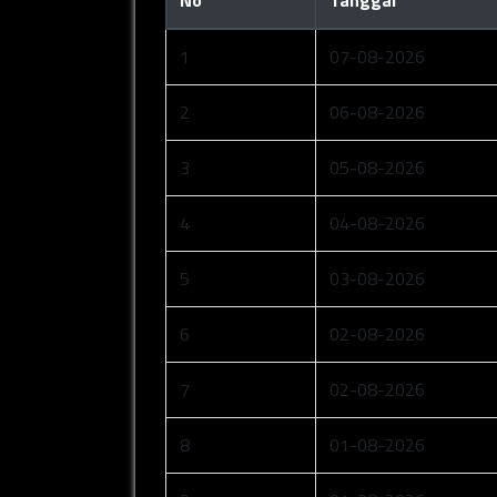
1
07-08-2026
2
06-08-2026
3
05-08-2026
4
04-08-2026
5
03-08-2026
6
02-08-2026
7
02-08-2026
8
01-08-2026