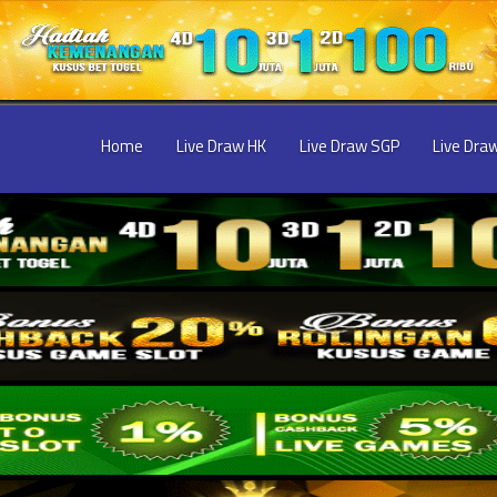
Home
Live Draw HK
Live Draw SGP
Live Dra