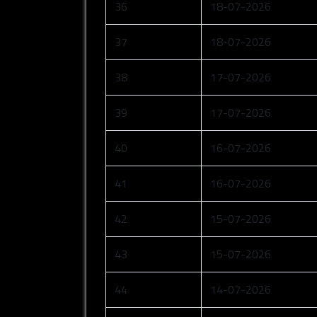
36
18-07-2026
37
18-07-2026
38
17-07-2026
39
17-07-2026
40
16-07-2026
41
16-07-2026
42
15-07-2026
43
15-07-2026
44
14-07-2026