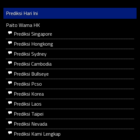
Prediksi Hari Ini
Paito Warna HK
Prediksi Singapore
Prediksi Hongkong
Prediksi Sydney
Prediksi Cambodia
Prediksi Bullseye
Prediksi Pcso
Prediksi Korea
Prediksi Laos
Prediksi Taipei
Prediksi Nevada
Prediksi Kami Lengkap