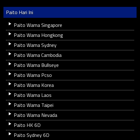
Paito Hari Ini
Paito Warna Singapore
Paito Warna Hongkong
Paito Warna Sydney
Paito Warna Cambodia
Paito Warna Bullseye
Paito Warna Pcso
Paito Warna Korea
Paito Warna Laos
Paito Warna Taipei
Paito Warna Nevada
Paito HK 6D
Paito Sydney 6D