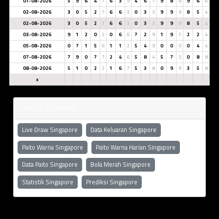
01-08-2026
5
9
6
4
1
6
3
9
4
6
1
9
8
8
9
6
6
02-08-2026
3
0
5
2
7
6
6
3
0
3
3
9
9
9
8
5
4
02-08-2026
3
0
5
2
7
6
6
3
0
3
3
9
9
9
8
5
4
03-08-2026
9
1
2
0
2
0
6
6
7
2
9
1
9
1
2
2
4
05-08-2026
0
7
1
5
6
1
1
2
5
4
9
0
0
0
0
4
4
07-08-2026
7
9
0
7
7
2
4
6
5
8
4
5
7
3
0
8
8
08-08-2026
5
1
0
2
2
1
6
7
5
3
8
0
9
9
3
5
8
x
POST TERKAIT
Live Draw Singapore
Data Keluaran Singapore
Paito Warna Singapore
Paito Warna Harian Singapore
Data Paito Singapore
Bola Merah Singapore
Statistik Singapore
Prediksi Singapore