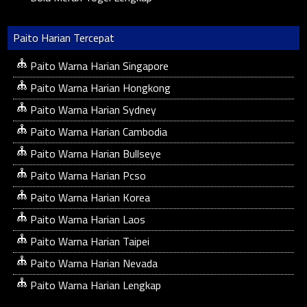
Paito Harian Tercepat
Paito Warna Harian Singapore
Paito Warna Harian Hongkong
Paito Warna Harian Sydney
Paito Warna Harian Cambodia
Paito Warna Harian Bullseye
Paito Warna Harian Pcso
Paito Warna Harian Korea
Paito Warna Harian Laos
Paito Warna Harian Taipei
Paito Warna Harian Nevada
Paito Warna Harian Lengkap