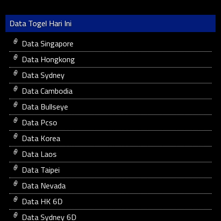
Data Togel Hari Ini
Data Singapore
Data Hongkong
Data Sydney
Data Cambodia
Data Bullseye
Data Pcso
Data Korea
Data Laos
Data Taipei
Data Nevada
Data HK 6D
Data Sydney 6D