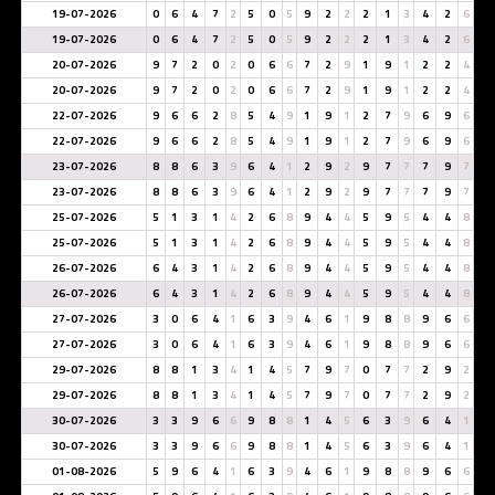
19-07-2026
0
6
4
7
2
5
0
5
9
2
2
2
1
3
4
2
6
19-07-2026
0
6
4
7
2
5
0
5
9
2
2
2
1
3
4
2
6
20-07-2026
9
7
2
0
2
0
6
6
7
2
9
1
9
1
2
2
4
20-07-2026
9
7
2
0
2
0
6
6
7
2
9
1
9
1
2
2
4
22-07-2026
9
6
6
2
8
5
4
9
1
9
1
2
7
9
6
9
6
22-07-2026
9
6
6
2
8
5
4
9
1
9
1
2
7
9
6
9
6
23-07-2026
8
8
6
3
9
6
4
1
2
9
2
9
7
7
7
9
7
23-07-2026
8
8
6
3
9
6
4
1
2
9
2
9
7
7
7
9
7
25-07-2026
5
1
3
1
4
2
6
8
9
4
4
5
9
5
4
4
8
25-07-2026
5
1
3
1
4
2
6
8
9
4
4
5
9
5
4
4
8
26-07-2026
6
4
3
1
4
2
6
8
9
4
4
5
9
5
4
4
8
26-07-2026
6
4
3
1
4
2
6
8
9
4
4
5
9
5
4
4
8
27-07-2026
3
0
6
4
1
6
3
9
4
6
1
9
8
8
9
6
6
27-07-2026
3
0
6
4
1
6
3
9
4
6
1
9
8
8
9
6
6
29-07-2026
8
8
1
3
4
1
4
5
7
9
7
0
7
7
2
9
2
29-07-2026
8
8
1
3
4
1
4
5
7
9
7
0
7
7
2
9
2
30-07-2026
3
3
9
6
6
9
8
8
1
4
5
6
3
9
6
4
1
30-07-2026
3
3
9
6
6
9
8
8
1
4
5
6
3
9
6
4
1
01-08-2026
5
9
6
4
1
6
3
9
4
6
1
9
8
8
9
6
6