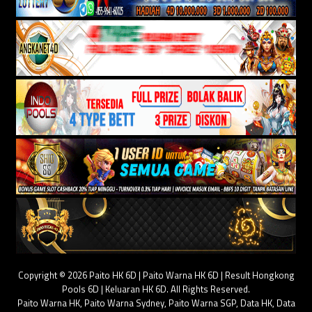
Copyright © 2026 Paito HK 6D | Paito Warna HK 6D | Result Hongkong
Pools 6D | Keluaran HK 6D. All Rights Reserved.
Paito Warna HK
,
Paito Warna Sydney
,
Paito Warna SGP
,
Data HK
,
Data