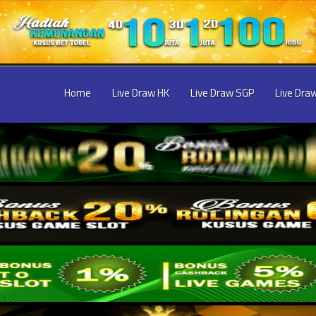
Home
Live Draw HK
Live Draw SGP
Live Dra