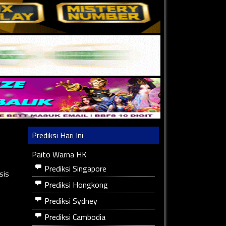
Prediksi Hari Ini
Paito Warna HK
Prediksi Singapore
sis
Prediksi Hongkong
Prediksi Sydney
Prediksi Cambodia