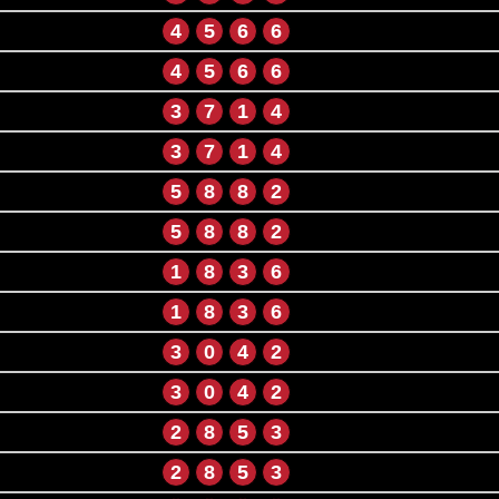
4
5
6
6
4
5
6
6
3
7
1
4
3
7
1
4
5
8
8
2
5
8
8
2
1
8
3
6
1
8
3
6
3
0
4
2
3
0
4
2
2
8
5
3
2
8
5
3