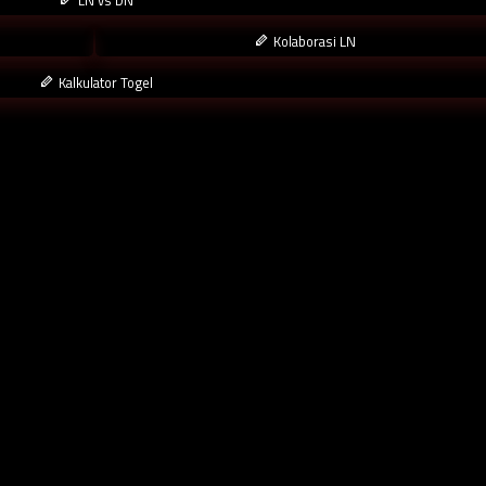
Kolaborasi LN
Kalkulator Togel