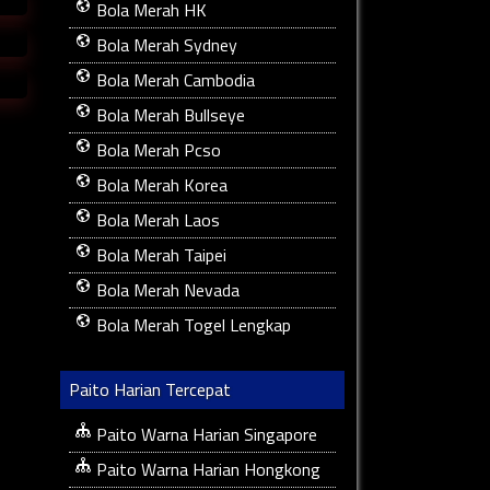
Bola Merah HK
Bola Merah Sydney
Bola Merah Cambodia
Bola Merah Bullseye
Bola Merah Pcso
Bola Merah Korea
Bola Merah Laos
Bola Merah Taipei
Bola Merah Nevada
Bola Merah Togel Lengkap
Paito Harian Tercepat
Paito Warna Harian Singapore
Paito Warna Harian Hongkong