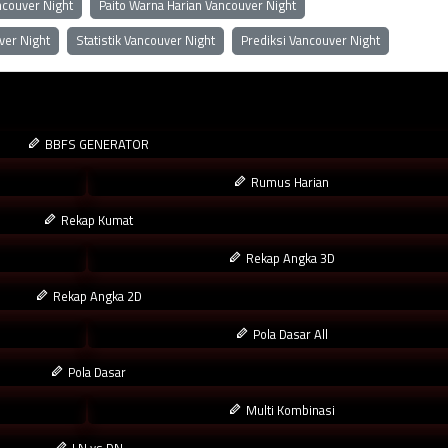
ncouver Night
Paito Warna Harian Vancouver Night
ver Night
Statistik Vancouver Night
Prediksi Vancouver Night
BBFS GENERATOR
Rumus Harian
Rekap Kumat
Rekap Angka 3D
Rekap Angka 2D
Pola Dasar All
Pola Dasar
Multi Kombinasi
LN vs DN