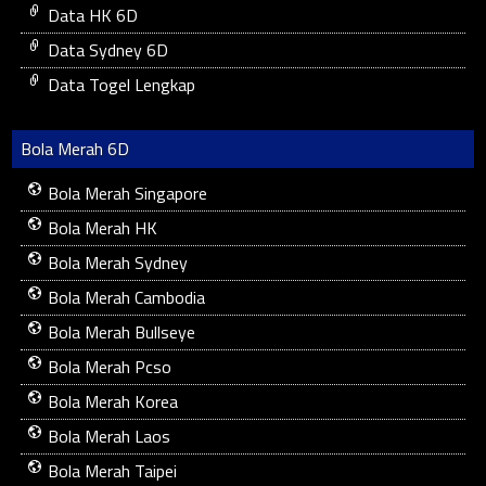
Data HK 6D
Data Sydney 6D
Data Togel Lengkap
Bola Merah 6D
Bola Merah Singapore
Bola Merah HK
Bola Merah Sydney
Bola Merah Cambodia
Bola Merah Bullseye
Bola Merah Pcso
Bola Merah Korea
Bola Merah Laos
Bola Merah Taipei