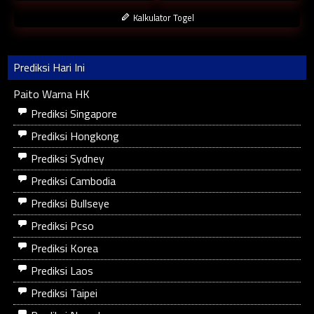
Kalkulator Togel
Prediksi Hari Ini
Paito Warna HK
Prediksi Singapore
Prediksi Hongkong
Prediksi Sydney
Prediksi Cambodia
Prediksi Bullseye
Prediksi Pcso
Prediksi Korea
Prediksi Laos
Prediksi Taipei