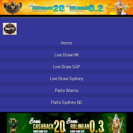
Home
Live Draw HK
Live Draw SGP
Live Draw Sydney
Paito Warna
Paito Sydney 6D