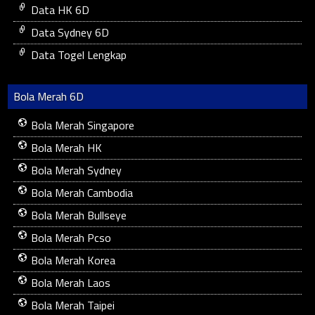
Data HK 6D
Data Sydney 6D
Data Togel Lengkap
Bola Merah 6D
Bola Merah Singapore
Bola Merah HK
Bola Merah Sydney
Bola Merah Cambodia
Bola Merah Bullseye
Bola Merah Pcso
Bola Merah Korea
Bola Merah Laos
Bola Merah Taipei