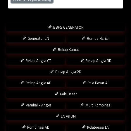
BBFS GENERATOR
Generator LN
Rumus Harian
Rekap Kumat
Rekap Angka CT
Rekap Angka 3D
Rekap Angka 2D
Rekap Angka 4D
Pola Dasar All
Pola Dasar
Pembalik Angka
Multi Kombinasi
LN vs DN
Kombinasi 4D
Kolaborasi LN