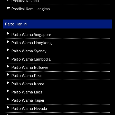
Prediksi Nevada
Prediksi Kami Lengkap
Paito Hari Ini
Paito Warna Singapore
Paito Warna Hongkong
Paito Warna Sydney
Paito Warna Cambodia
Paito Warna Bullseye
Paito Warna Pcso
Paito Warna Korea
Paito Warna Laos
Paito Warna Taipei
Paito Warna Nevada