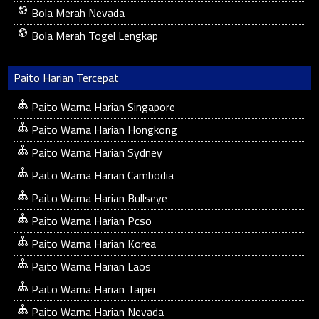
Bola Merah Nevada
Bola Merah Togel Lengkap
Paito Harian Tercepat
Paito Warna Harian Singapore
Paito Warna Harian Hongkong
Paito Warna Harian Sydney
Paito Warna Harian Cambodia
Paito Warna Harian Bullseye
Paito Warna Harian Pcso
Paito Warna Harian Korea
Paito Warna Harian Laos
Paito Warna Harian Taipei
Paito Warna Harian Nevada