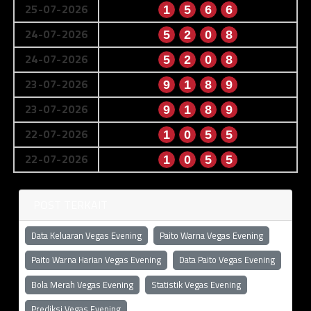
25-07-2026
1
5
6
6
24-07-2026
5
2
0
8
24-07-2026
5
2
0
8
23-07-2026
9
1
8
9
23-07-2026
9
1
8
9
22-07-2026
1
0
5
5
22-07-2026
1
0
5
5
POST TERKAIT
Data Keluaran Vegas Evening
Paito Warna Vegas Evening
Paito Warna Harian Vegas Evening
Data Paito Vegas Evening
Bola Merah Vegas Evening
Statistik Vegas Evening
Prediksi Vegas Evening