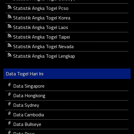
Statistik Angka Togel Pcso
Statistik Angka Togel Korea
Statistik Angka Togel Laos
Statistik Angka Togel Taipei
Statistik Angka Togel Nevada
Statistik Angka Togel Lengkap
Data Togel Hari Ini
Data Singapore
Data Hongkong
Data Sydney
Data Cambodia
Data Bullseye
Data Pcso