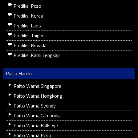
Prediksi Pcso
Prediksi Korea
Prediksi Laos
Prediksi Taipei
Prediksi Nevada
Prediksi Kami Lengkap
Paito Hari Ini
Paito Warna Singapore
Paito Warna Hongkong
Paito Warna Sydney
Paito Warna Cambodia
Paito Warna Bullseye
Paito Warna Pcso