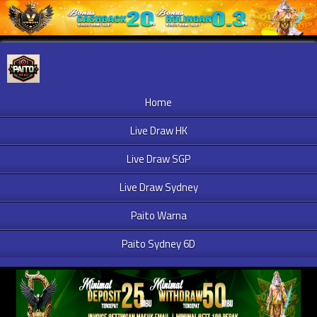
Home
Live Draw HK
Live Draw SGP
Live Draw Sydney
Paito Warna
Paito Sydney 6D