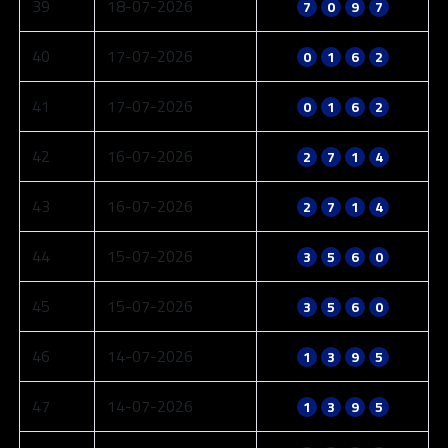
39
18-07-2026
7
0
9
7
40
17-07-2026
0
1
6
2
41
17-07-2026
0
1
6
2
42
16-07-2026
2
7
1
4
43
16-07-2026
2
7
1
4
44
15-07-2026
3
5
6
0
45
15-07-2026
3
5
6
0
46
14-07-2026
1
3
9
5
47
14-07-2026
1
3
9
5