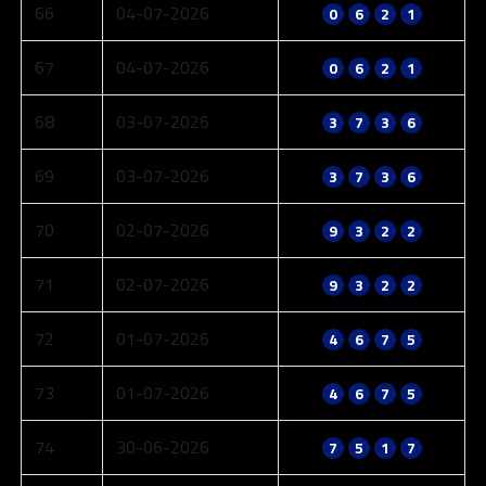
66
04-07-2026
0
6
2
1
67
04-07-2026
0
6
2
1
68
03-07-2026
3
7
3
6
69
03-07-2026
3
7
3
6
70
02-07-2026
9
3
2
2
71
02-07-2026
9
3
2
2
72
01-07-2026
4
6
7
5
73
01-07-2026
4
6
7
5
74
30-06-2026
7
5
1
7