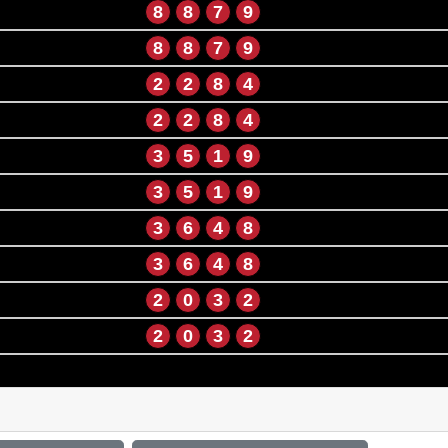
8
8
7
9
8
8
7
9
2
2
8
4
2
2
8
4
3
5
1
9
3
5
1
9
3
6
4
8
3
6
4
8
2
0
3
2
2
0
3
2