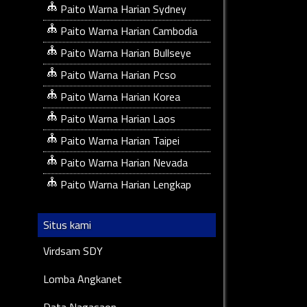
Paito Warna Harian Sydney
Paito Warna Harian Cambodia
Paito Warna Harian Bullseye
Paito Warna Harian Pcso
Paito Warna Harian Korea
Paito Warna Harian Laos
Paito Warna Harian Taipei
Paito Warna Harian Nevada
Paito Warna Harian Lengkap
Situs kami
Virdsam SDY
Lomba Angkanet
Data Nagasaon