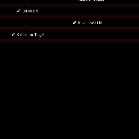
LN vs DN
Kolaborasi LN
Kalkulator Togel