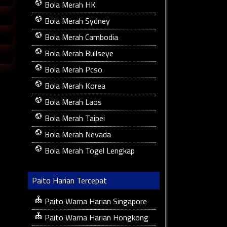
Bola Merah HK
Bola Merah Sydney
Bola Merah Cambodia
Bola Merah Bullseye
Bola Merah Pcso
Bola Merah Korea
Bola Merah Laos
Bola Merah Taipei
Bola Merah Nevada
Bola Merah Togel Lengkap
Paito Harian Tercepat
Paito Warna Harian Singapore
Paito Warna Harian Hongkong