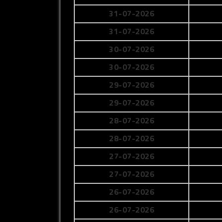
31-07-2026
31-07-2026
30-07-2026
30-07-2026
29-07-2026
29-07-2026
28-07-2026
28-07-2026
27-07-2026
27-07-2026
26-07-2026
26-07-2026