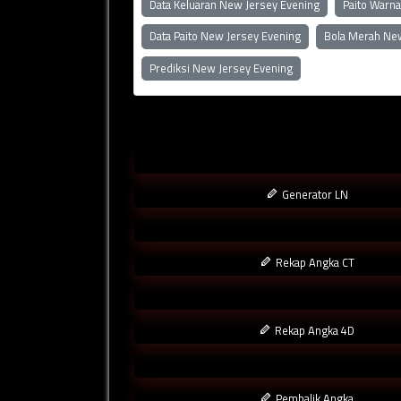
Data Keluaran New Jersey Evening
Paito Warn
Data Paito New Jersey Evening
Bola Merah New
Prediksi New Jersey Evening
Generator LN
Rekap Angka CT
Rekap Angka 4D
Pembalik Angka