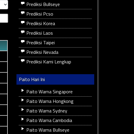
Prediksi Bullseye
Prediksi Pcso
Prediksi Korea
Prediksi Laos
Prediksi Taipei
Prediksi Nevada
Prediksi Kami Lengkap
Paito Hari Ini
Paito Warna Singapore
Paito Warna Hongkong
Paito Warna Sydney
Paito Warna Cambodia
Paito Warna Bullseye