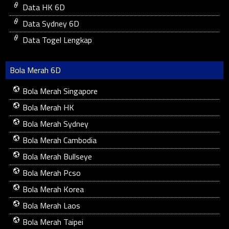
Data HK 6D
Data Sydney 6D
Data Togel Lengkap
Bola Merah 6D
Bola Merah Singapore
Bola Merah HK
Bola Merah Sydney
Bola Merah Cambodia
Bola Merah Bullseye
Bola Merah Pcso
Bola Merah Korea
Bola Merah Laos
Bola Merah Taipei