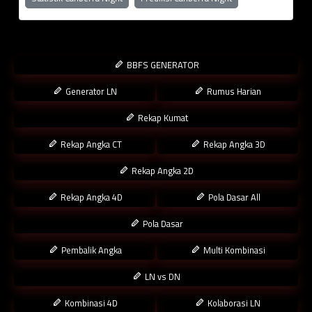
BBFS GENERATOR
Generator LN
Rumus Harian
Rekap Kumat
Rekap Angka CT
Rekap Angka 3D
Rekap Angka 2D
Rekap Angka 4D
Pola Dasar All
Pola Dasar
Pembalik Angka
Multi Kombinasi
LN vs DN
Kombinasi 4D
Kolaborasi LN