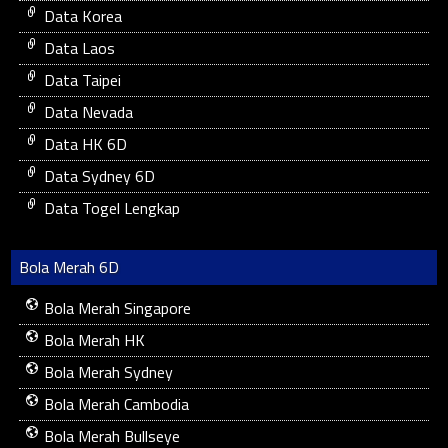
Data Korea
Data Laos
Data Taipei
Data Nevada
Data HK 6D
Data Sydney 6D
Data Togel Lengkap
Bola Merah 6D
Bola Merah Singapore
Bola Merah HK
Bola Merah Sydney
Bola Merah Cambodia
Bola Merah Bullseye