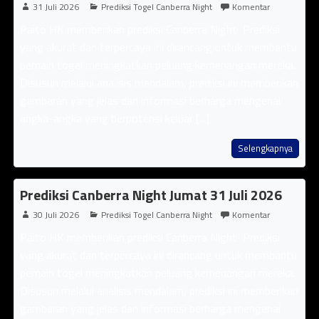
31 Juli 2026
Prediksi Togel Canberra Night
Komentar
Paito HK memberikan prediksi Canberra Night Prediksi
yang akurat dan terpercaya ini dirancang untuk membantu
pemain togel meningkatkan peluang kemenangan mereka.
Disusun melalui analisis mendalam, prediksi ini memberikan
gambaran yang jelas dan informasi berharga mengenai
angka-angka yang berpotensi keluar [...]
Selengkapnya
Prediksi Canberra Night Jumat 31 Juli 2026
30 Juli 2026
Prediksi Togel Canberra Night
Komentar
Paito HK memberikan prediksi Canberra Night Prediksi
yang akurat dan terpercaya ini dirancang untuk membantu
pemain togel meningkatkan peluang kemenangan mereka.
Disusun melalui analisis mendalam, prediksi ini memberikan
gambaran yang jelas dan informasi berharga mengenai