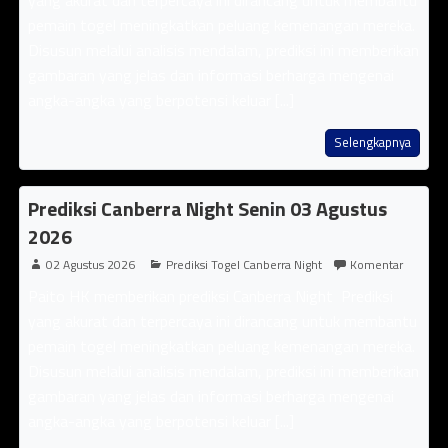
pemain togel meningkatkan peluang kemenangan mereka.
Disusun melalui analisis mendalam, prediksi ini memberikan
gambaran yang jelas dan informasi berharga mengenai
angka-angka yang berpotensi keluar [...]
Selengkapnya
Prediksi Canberra Night Senin 03 Agustus
2026
02 Agustus 2026
Prediksi Togel Canberra Night
Komentar
Paito HK memberikan prediksi Canberra Night Prediksi
yang akurat dan terpercaya ini dirancang untuk membantu
pemain togel meningkatkan peluang kemenangan mereka.
Disusun melalui analisis mendalam, prediksi ini memberikan
gambaran yang jelas dan informasi berharga mengenai
angka-angka yang berpotensi keluar [...]