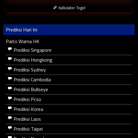
Kalkulator Togel
Prediksi Hari Ini
Paito Warna HK
Prediksi Singapore
Prediksi Hongkong
Prediksi Sydney
Prediksi Cambodia
Prediksi Bullseye
Prediksi Pcso
Prediksi Korea
Prediksi Laos
Prediksi Taipei