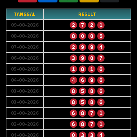
TANGGAL
RESULT
09-08-2026
2
7
2
1
08-08-2026
8
0
0
5
07-08-2026
2
9
9
4
06-08-2026
3
9
0
7
05-08-2026
1
8
1
6
04-08-2026
4
6
9
6
03-08-2026
8
5
8
6
03-08-2026
8
5
8
6
02-08-2026
6
8
7
1
02-08-2026
6
8
7
1
01-08-2026
0
3
3
4