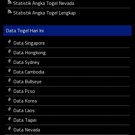
Statistik Angka Togel Nevada
Statistik Angka Togel Lengkap
Data Togel Hari Ini
Data Singapore
Data Hongkong
Data Sydney
Data Cambodia
Data Bullseye
Data Pcso
Data Korea
Data Laos
Data Taipei
Data Nevada