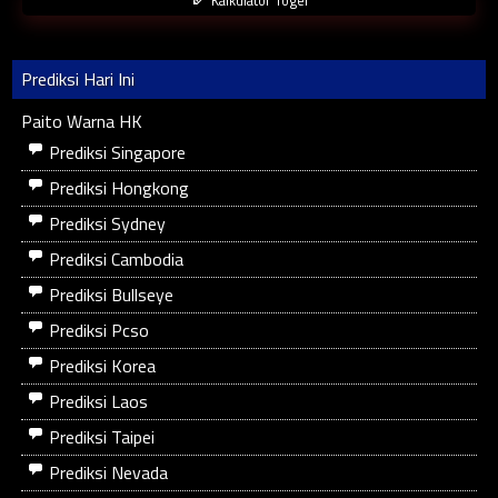
Prediksi Hari Ini
Paito Warna HK
Prediksi Singapore
Prediksi Hongkong
Prediksi Sydney
Prediksi Cambodia
Prediksi Bullseye
Prediksi Pcso
Prediksi Korea
Prediksi Laos
Prediksi Taipei
Prediksi Nevada