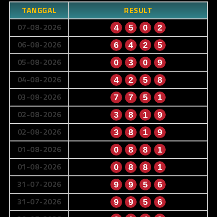
TANGGAL
RESULT
07-08-2026
4
5
0
2
06-08-2026
6
4
2
5
05-08-2026
0
3
0
9
04-08-2026
4
2
5
8
03-08-2026
7
7
5
1
02-08-2026
3
8
1
9
02-08-2026
3
8
1
9
01-08-2026
0
8
8
1
01-08-2026
0
8
8
1
31-07-2026
9
9
5
6
31-07-2026
9
9
5
6