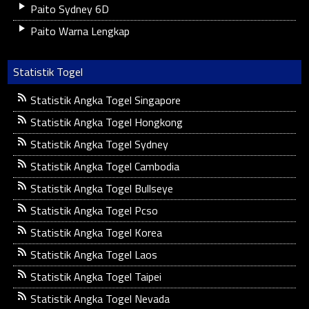
Paito Sydney 6D
Paito Warna Lengkap
Statistik Togel
Statistik Angka Togel Singapore
Statistik Angka Togel Hongkong
Statistik Angka Togel Sydney
Statistik Angka Togel Cambodia
Statistik Angka Togel Bullseye
Statistik Angka Togel Pcso
Statistik Angka Togel Korea
Statistik Angka Togel Laos
Statistik Angka Togel Taipei
Statistik Angka Togel Nevada