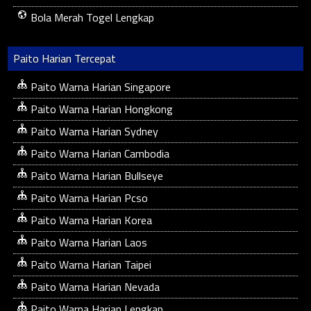
Bola Merah Togel Lengkap
Paito Harian Tercepat
Paito Warna Harian Singapore
Paito Warna Harian Hongkong
Paito Warna Harian Sydney
Paito Warna Harian Cambodia
Paito Warna Harian Bullseye
Paito Warna Harian Pcso
Paito Warna Harian Korea
Paito Warna Harian Laos
Paito Warna Harian Taipei
Paito Warna Harian Nevada
Paito Warna Harian Lengkap