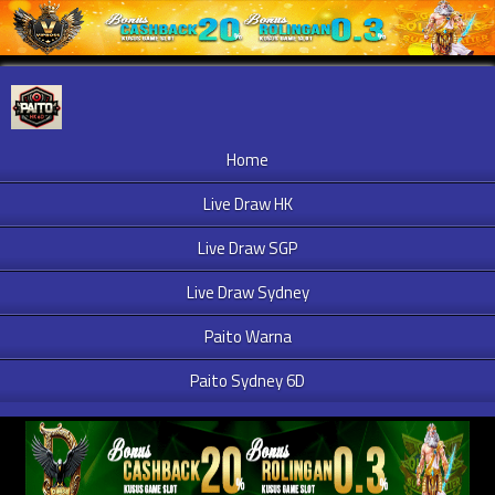
Home
Live Draw HK
Live Draw SGP
Live Draw Sydney
Paito Warna
Paito Sydney 6D