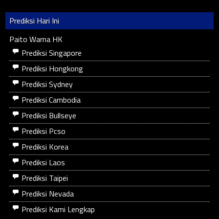
Prediksi Hari Ini
Paito Warna HK
Prediksi Singapore
Prediksi Hongkong
Prediksi Sydney
Prediksi Cambodia
Prediksi Bullseye
Prediksi Pcso
Prediksi Korea
Prediksi Laos
Prediksi Taipei
Prediksi Nevada
Prediksi Kami Lengkap