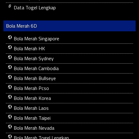
Data Togel Lengkap
Bola Merah 6D
Bola Merah Singapore
Bola Merah HK
Bola Merah Sydney
Bola Merah Cambodia
Bola Merah Bullseye
Bola Merah Pcso
Bola Merah Korea
Bola Merah Laos
Bola Merah Taipei
Bola Merah Nevada
Bola Merah Togel Lengkap