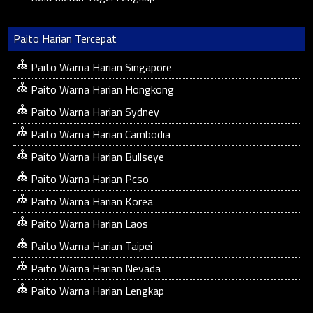
Paito Harian Tercepat
Paito Warna Harian Singapore
Paito Warna Harian Hongkong
Paito Warna Harian Sydney
Paito Warna Harian Cambodia
Paito Warna Harian Bullseye
Paito Warna Harian Pcso
Paito Warna Harian Korea
Paito Warna Harian Laos
Paito Warna Harian Taipei
Paito Warna Harian Nevada
Paito Warna Harian Lengkap