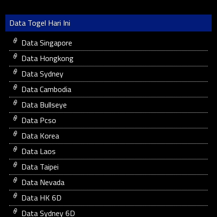
Data Togel Hari Ini
Data Singapore
Data Hongkong
Data Sydney
Data Cambodia
Data Bullseye
Data Pcso
Data Korea
Data Laos
Data Taipei
Data Nevada
Data HK 6D
Data Sydney 6D