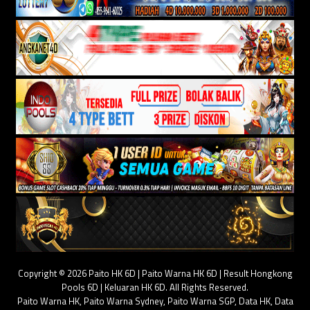
Copyright © 2026 Paito HK 6D | Paito Warna HK 6D | Result Hongkong
Pools 6D | Keluaran HK 6D. All Rights Reserved.
Paito Warna HK
,
Paito Warna Sydney
,
Paito Warna SGP
,
Data HK
,
Data