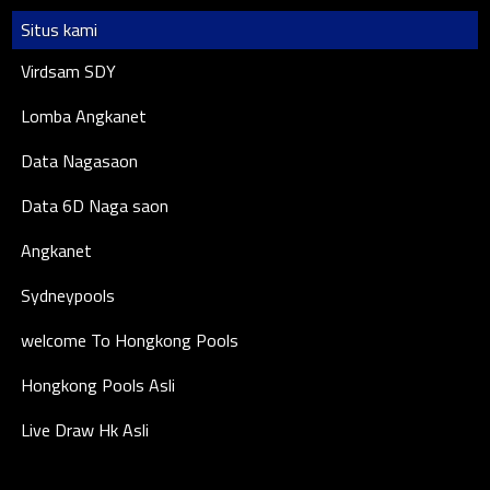
Situs kami
Virdsam SDY
Lomba Angkanet
Data Nagasaon
Data 6D Naga saon
Angkanet
Sydneypools
welcome To Hongkong Pools
Hongkong Pools Asli
Live Draw Hk Asli