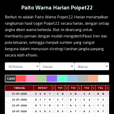
Paito Warna Harian Poipet22
Berikut ini adalah
Paito Warna Poipet22 Harian
menampilkan
rangkuman hasil togel Poipet22 secara harian, dengan setiap
angka diberi warna berbeda. Alat ini dirancang untuk
membantu pemain dengan mudah mengidentifikasi tren dan
pola keluaran, sehingga menjadi sumber yang sangat
berguna dalam menyusun strategi taruhan jangka panjang
secara lebih efisien.
CLEAR
TANGGAL
RESULT
J
TS1
J
TS2
J
TS3
J
TS4
J
21-07-2026
3
4
6
7
4
5
8
4
3
8
2
2
3
5
8
8
7
22-07-2026
6
1
1
9
1
2
7
9
6
2
8
5
4
9
1
2
3
22-07-2026
6
1
1
9
1
2
7
9
6
2
8
5
4
9
1
2
3
23-07-2026
0
5
9
2
2
9
5
5
4
7
2
6
2
8
9
7
7