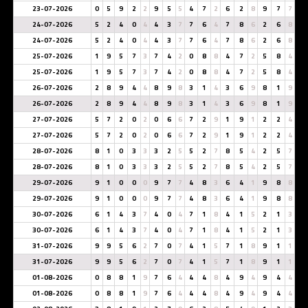
23-07-2026
0
5
9
2
2
9
5
5
4
7
2
6
2
8
9
7
7
24-07-2026
5
2
4
0
4
4
3
7
7
6
4
7
8
6
2
6
8
24-07-2026
5
2
4
0
4
4
3
7
7
6
4
7
8
6
2
6
8
25-07-2026
1
9
5
7
3
7
4
2
0
8
8
4
7
2
5
8
4
25-07-2026
1
9
5
7
3
7
4
2
0
8
8
4
7
2
5
8
4
26-07-2026
2
8
9
4
4
8
9
8
3
1
4
3
6
9
8
1
9
26-07-2026
2
8
9
4
4
8
9
8
3
1
4
3
6
9
8
1
9
27-07-2026
5
7
2
0
2
0
6
6
7
2
9
1
9
1
2
2
4
27-07-2026
5
7
2
0
2
0
6
6
7
2
9
1
9
1
2
2
4
28-07-2026
8
1
0
3
3
3
2
5
5
2
7
8
5
4
2
5
7
28-07-2026
8
1
0
3
3
3
2
5
5
2
7
8
5
4
2
5
7
29-07-2026
9
1
0
0
0
9
7
7
4
8
3
6
4
1
9
8
8
29-07-2026
9
1
0
0
0
9
7
7
4
8
3
6
4
1
9
8
8
30-07-2026
6
1
4
3
7
4
0
4
7
1
8
4
1
5
2
1
3
30-07-2026
6
1
4
3
7
4
0
4
7
1
8
4
1
5
2
1
3
31-07-2026
9
9
5
6
2
7
0
7
4
1
5
7
1
8
9
1
1
31-07-2026
9
9
5
6
2
7
0
7
4
1
5
7
1
8
9
1
1
01-08-2026
0
8
8
1
9
7
6
4
4
4
8
4
9
4
9
4
4
01-08-2026
0
8
8
1
9
7
6
4
4
4
8
4
9
4
9
4
4