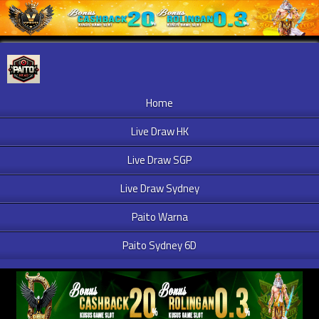
Home
Live Draw HK
Live Draw SGP
Live Draw Sydney
Paito Warna
Paito Sydney 6D