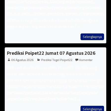
akurat dan terpercaya ini dirancang untuk membantu
pemain togel meningkatkan peluang kemenangan mereka.
Disusun melalui analisis mendalam, prediksi ini memberikan
gambaran yang jelas dan informasi berharga mengenai
angka-angka yang berpotensi keluar hari [...]
Selengkapnya
Prediksi Poipet22 Jumat 07 Agustus 2026
06 Agustus 2026
Prediksi Togel Poipet22
Komentar
Paito HK memberikan prediksi Poipet22 Prediksi yang
akurat dan terpercaya ini dirancang untuk membantu
pemain togel meningkatkan peluang kemenangan mereka.
Disusun melalui analisis mendalam, prediksi ini memberikan
gambaran yang jelas dan informasi berharga mengenai
angka-angka yang berpotensi keluar hari [...]
Selengkapnya