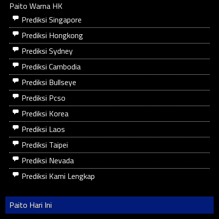
Paito Warna HK
Prediksi Singapore
Prediksi Hongkong
Prediksi Sydney
Prediksi Cambodia
Prediksi Bullseye
Prediksi Pcso
Prediksi Korea
Prediksi Laos
Prediksi Taipei
Prediksi Nevada
Prediksi Kami Lengkap
Paito Hari Ini