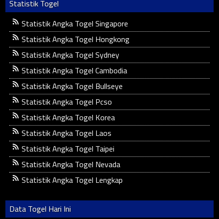
Statistik Togel
Statistik Angka Togel Singapore
Statistik Angka Togel Hongkong
Statistik Angka Togel Sydney
Statistik Angka Togel Cambodia
Statistik Angka Togel Bullseye
Statistik Angka Togel Pcso
Statistik Angka Togel Korea
Statistik Angka Togel Laos
Statistik Angka Togel Taipei
Statistik Angka Togel Nevada
Statistik Angka Togel Lengkap
Data Togel Hari Ini