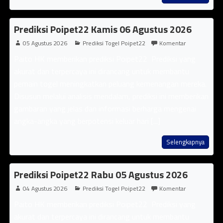
Prediksi Poipet22 Kamis 06 Agustus 2026
05 Agustus 2026
Prediksi Togel Poipet22
Komentar
Paito HK memberikan prediksi Poipet22 Prediksi yang
akurat dan terpercaya ini dirancang untuk membantu
pemain togel meningkatkan peluang kemenangan mereka.
Disusun melalui analisis mendalam, prediksi ini memberikan
gambaran yang jelas dan informasi berharga mengenai
angka-angka yang berpotensi keluar hari [...]
Selengkapnya
Prediksi Poipet22 Rabu 05 Agustus 2026
04 Agustus 2026
Prediksi Togel Poipet22
Komentar
Paito HK memberikan prediksi Poipet22 Prediksi yang
akurat dan terpercaya ini dirancang untuk membantu