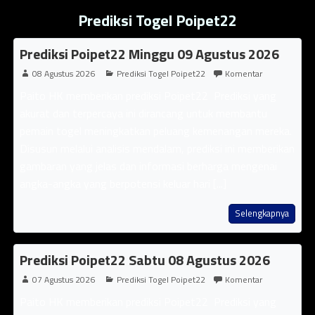
Prediksi Togel Poipet22
Prediksi Poipet22 Minggu 09 Agustus 2026
08 Agustus 2026
Prediksi Togel Poipet22
Komentar
Paito HK memberikan prediksi Poipet22 Prediksi yang
akurat dan terpercaya ini dirancang untuk membantu
pemain togel meningkatkan peluang kemenangan mereka.
Disusun melalui analisis mendalam, prediksi ini memberikan
gambaran yang jelas dan informasi berharga mengenai
angka-angka yang berpotensi keluar hari [...]
Selengkapnya
Prediksi Poipet22 Sabtu 08 Agustus 2026
07 Agustus 2026
Prediksi Togel Poipet22
Komentar
Paito HK memberikan prediksi Poipet22 Prediksi yang