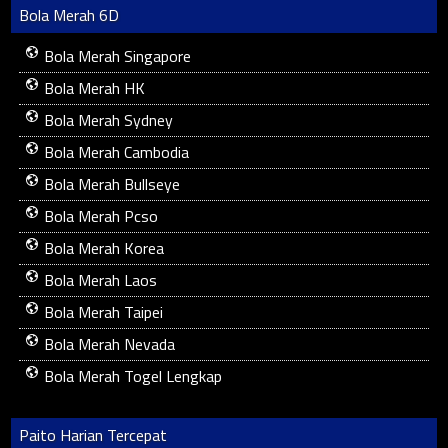
Bola Merah 6D
Bola Merah Singapore
Bola Merah HK
Bola Merah Sydney
Bola Merah Cambodia
Bola Merah Bullseye
Bola Merah Pcso
Bola Merah Korea
Bola Merah Laos
Bola Merah Taipei
Bola Merah Nevada
Bola Merah Togel Lengkap
Paito Harian Tercepat