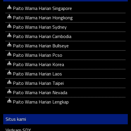
Paito Warna Harian Singapore
Paito Warna Harian Hongkong
Paito Warna Harian Sydney
Paito Warna Harian Cambodia
Paito Warna Harian Bullseye
Paito Warna Harian Pcso
Paito Warna Harian Korea
Paito Warna Harian Laos
Paito Warna Harian Taipei
Paito Warna Harian Nevada
Paito Warna Harian Lengkap
Situs kami
Virdsam SDY