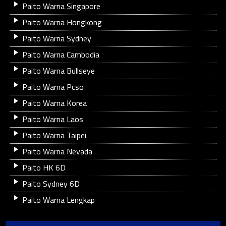
Paito Warna Singapore
Paito Warna Hongkong
Paito Warna Sydney
Paito Warna Cambodia
Paito Warna Bullseye
Paito Warna Pcso
Paito Warna Korea
Paito Warna Laos
Paito Warna Taipei
Paito Warna Nevada
Paito HK 6D
Paito Sydney 6D
Paito Warna Lengkap