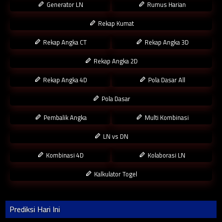
Generator LN
Rumus Harian
Rekap Kumat
Rekap Angka CT
Rekap Angka 3D
Rekap Angka 2D
Rekap Angka 4D
Pola Dasar All
Pola Dasar
Pembalik Angka
Multi Kombinasi
LN vs DN
Kombinasi 4D
Kolaborasi LN
Kalkulator Togel
Prediksi Hari Ini