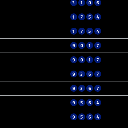
3
1
0
6
1
7
5
4
1
7
5
4
9
0
1
7
9
0
1
7
9
3
6
7
9
3
6
7
9
5
6
4
9
5
6
4