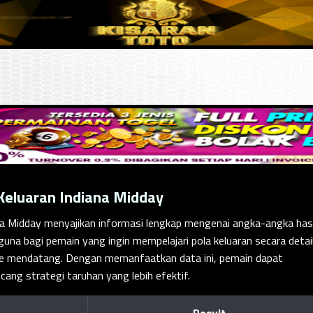
Keluaran Indiana Midday
na Midday
menyajikan informasi lengkap mengenai angka-angka hasi
una bagi pemain yang ingin mempelajari pola keluaran secara detai
de mendatang. Dengan memanfaatkan data ini, pemain dapat
ang strategi taruhan yang lebih efektif.
Result