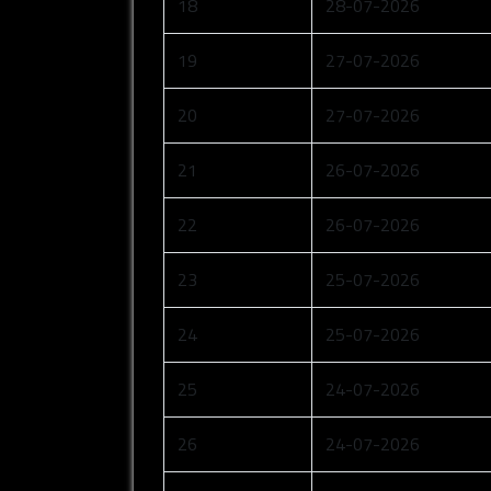
18
28-07-2026
19
27-07-2026
20
27-07-2026
21
26-07-2026
22
26-07-2026
23
25-07-2026
24
25-07-2026
25
24-07-2026
26
24-07-2026