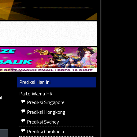
Prediksi Hari Ini
Paito Warna HK
l
Prediksi Singapore
l
Prediksi Hongkong
Prediksi Sydney
Prediksi Cambodia