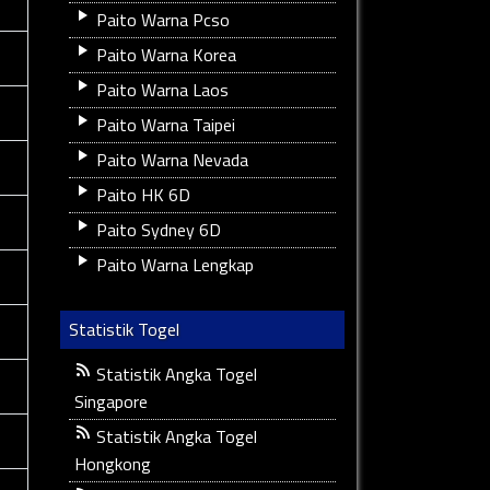
Paito Warna Pcso
Paito Warna Korea
Paito Warna Laos
Paito Warna Taipei
Paito Warna Nevada
Paito HK 6D
Paito Sydney 6D
Paito Warna Lengkap
Statistik Togel
Statistik Angka Togel
Singapore
Statistik Angka Togel
Hongkong