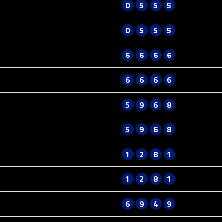
0
5
5
5
0
5
5
5
6
6
6
6
6
6
6
6
5
9
6
8
5
9
6
8
1
2
8
1
1
2
8
1
6
9
4
9