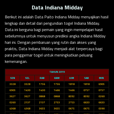
Data Indiana Midday
Berikut ini adalah
Data Paito Indiana Midday
menyajikan hasil
lengkap dan detail dari pengundian togel Indiana Midday.
Data ini berguna bagi pemain yang ingin mempelajari hasil
sebelumnya untuk menyusun prediksi angka Indiana Midday
hari ini. Dengan pembaruan yang rutin dan akses yang
praktis, Data Indiana Midday menjadi alat terpercaya bagi
para penggemar togel untuk meningkatkan peluang
kemenangan.
TAHUN 2019
SEN
SEL
RAB
KAM
JUM
SAB
MIN
3328
3328
1756
1756
1818
1818
6905
6905
1430
1430
1466
1466
0757
0757
3627
3627
0868
0868
8392
8392
0260
0260
2137
2137
2753
2753
6633
6633
4368
4368
3655
3655
0675
0675
0390