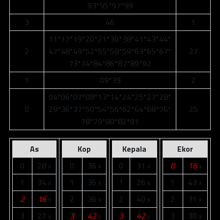
93*95*97*99
3
46
1
11*17*19*20*21*30*38*41*43*44*
2
47*48*49*52*55*58*59*63*65*67*
27
73*74*84*86*87*89*92
1
09*39
2
04*06*07*08*13*14*24*25*27*28*
0
29*36*37*50*54*56*62*64*68*76*
25
78*79*80*82*91
As
Kop
Kepala
Ekor
0
28
0
36
0
31
0
16
x
x
x
x
1
34
1
36
1
26
1
43
x
x
x
x
2
16
2
36
2
40
2
31
x
x
x
x
3
27
3
42
3
42
3
30
x
x
x
x