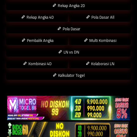
Rekap Angka 2D
Rekap Angka 4D
Pola Dasar All
Pola Dasar
Pembalik Angka
Multi Kombinasi
LN vs DN
Kombinasi 4D
Kolaborasi LN
Kalkulator Togel