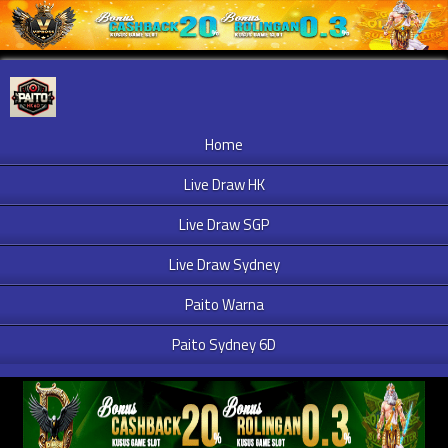
Home
Live Draw HK
Live Draw SGP
Live Draw Sydney
Paito Warna
Paito Sydney 6D