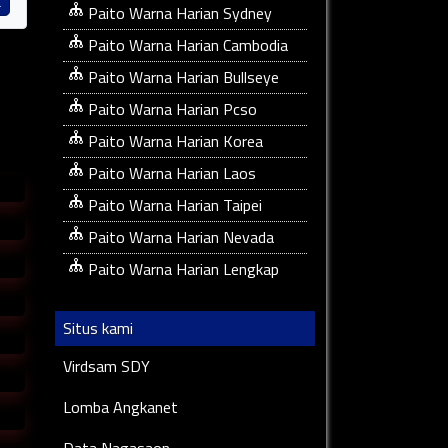
a
Paito Warna Harian Sydney
Paito Warna Harian Cambodia
Paito Warna Harian Bullseye
Paito Warna Harian Pcso
Paito Warna Harian Korea
Paito Warna Harian Laos
Paito Warna Harian Taipei
Paito Warna Harian Nevada
Paito Warna Harian Lengkap
Situs kami
Virdsam SDY
Lomba Angkanet
Data Nagasaon