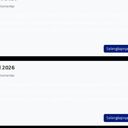
Komentar
rediksi yang akurat dan terpercaya ini dirancang untuk membantu
ngan mereka. Disusun melalui analisis mendalam, prediksi ini
rmasi berharga mengenai angka-angka yang berpotensi keluar hari
Selengkapny
l 2026
Komentar
rediksi yang akurat dan terpercaya ini dirancang untuk membantu
ngan mereka. Disusun melalui analisis mendalam, prediksi ini
rmasi berharga mengenai angka-angka yang berpotensi keluar hari
Selengkapny