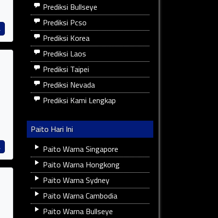
Prediksi Bullseye
Prediksi Pcso
a
Prediksi Korea
Prediksi Laos
Prediksi Taipei
Prediksi Nevada
Prediksi Kami Lengkap
Paito Hari Ini
a
Paito Warna Singapore
Paito Warna Hongkong
Paito Warna Sydney
Paito Warna Cambodia
Paito Warna Bullseye