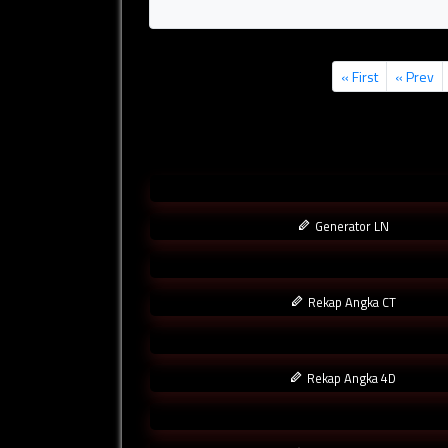
« First
« Prev
Generator LN
Rekap Angka CT
Rekap Angka 4D