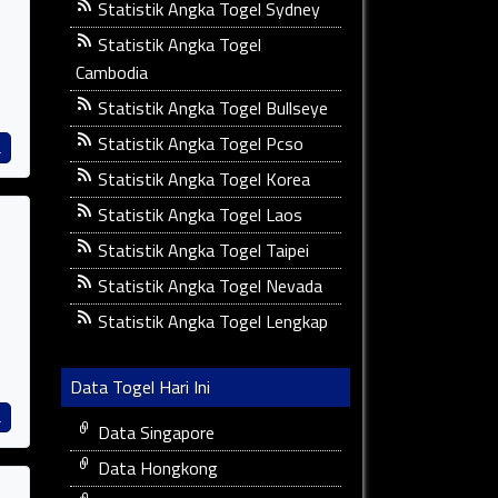
Statistik Angka Togel Sydney
Statistik Angka Togel
Cambodia
Statistik Angka Togel Bullseye
Statistik Angka Togel Pcso
a
Statistik Angka Togel Korea
Statistik Angka Togel Laos
Statistik Angka Togel Taipei
Statistik Angka Togel Nevada
Statistik Angka Togel Lengkap
Data Togel Hari Ini
a
Data Singapore
Data Hongkong