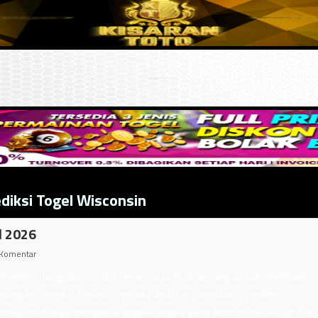
diksi Togel Wisconsin
l 2026
Komentar
rediksi yang akurat dan terpercaya ini dirancang untuk membantu
ngan mereka. Disusun melalui analisis mendalam, prediksi ini
rmasi berharga mengenai angka-angka yang berpotensi keluar hari