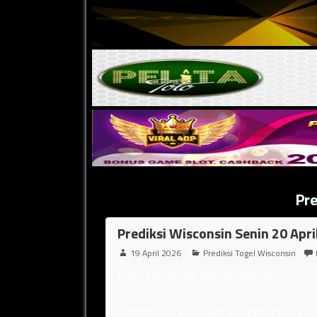
Pre
Prediksi Wisconsin Senin 20 Apri
19 April 2026
Prediksi Togel Wisconsin
Paito HK memberikan prediksi Wisconsin P
pemain togel meningkatkan peluang kemena
memberikan gambaran yang jelas dan info