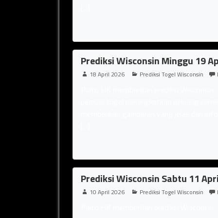
[...]
Prediksi Wisconsin Minggu 19 Ap
18 April 2026
Prediksi Togel Wisconsin
Paito HK memberikan prediksi Wisconsin P
pemain togel meningkatkan peluang kemena
memberikan gambaran yang jelas dan info
[...]
Prediksi Wisconsin Sabtu 11 Apr
10 April 2026
Prediksi Togel Wisconsin
Paito HK memberikan prediksi Wisconsin P