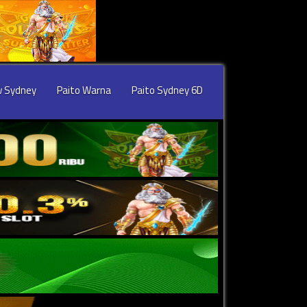
w Sydney
Paito Warna
Paito Sydney 6D