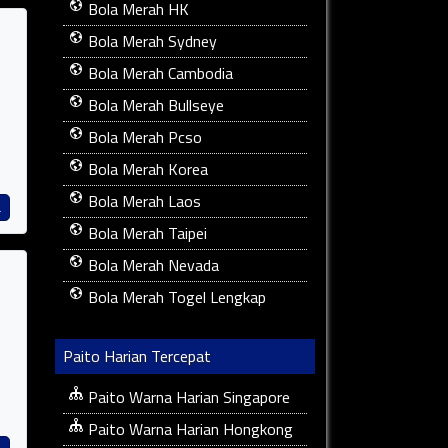
Bola Merah HK
Bola Merah Sydney
Bola Merah Cambodia
Bola Merah Bullseye
Bola Merah Pcso
Bola Merah Korea
Bola Merah Laos
a
Bola Merah Taipei
Bola Merah Nevada
Bola Merah Togel Lengkap
Paito Harian Tercepat
Paito Warna Harian Singapore
Paito Warna Harian Hongkong