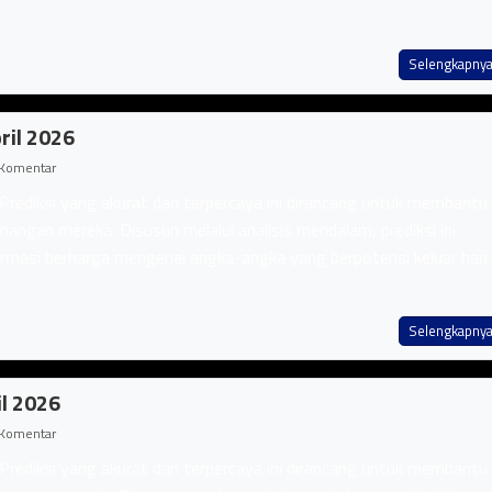
Selengkapny
ril 2026
Komentar
rediksi yang akurat dan terpercaya ini dirancang untuk membantu
ngan mereka. Disusun melalui analisis mendalam, prediksi ini
rmasi berharga mengenai angka-angka yang berpotensi keluar hari
Selengkapny
il 2026
Komentar
rediksi yang akurat dan terpercaya ini dirancang untuk membantu