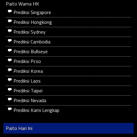
Paito Warna HK
Prediksi Singapore
Prediksi Hongkong
Prediksi Sydney
Prediksi Cambodia
Prediksi Bullseye
Prediksi Pcso
Prediksi Korea
Prediksi Laos
Prediksi Taipei
Prediksi Nevada
Prediksi Kami Lengkap
Paito Hari Ini