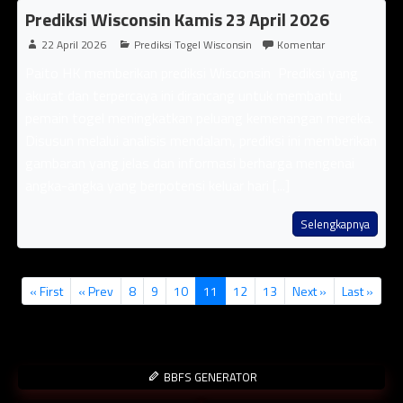
Prediksi Wisconsin Kamis 23 April 2026
22 April 2026
Prediksi Togel Wisconsin
Komentar
Paito HK memberikan prediksi Wisconsin Prediksi yang
akurat dan terpercaya ini dirancang untuk membantu
pemain togel meningkatkan peluang kemenangan mereka.
Disusun melalui analisis mendalam, prediksi ini memberikan
gambaran yang jelas dan informasi berharga mengenai
angka-angka yang berpotensi keluar hari [...]
Selengkapnya
« First
« Prev
8
9
10
11
12
13
Next »
Last »
BBFS GENERATOR