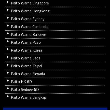
Paito Warna Singapore
Paito Warna Hongkong
Paito Warna Sydney
Paito Warna Cambodia
Paito Warna Bullseye
Paito Warna Pcso
Paito Warna Korea
Paito Warna Laos
Paito Warna Taipei
Paito Warna Nevada
Paito HK 6D
Paito Sydney 6D
Paito Warna Lengkap