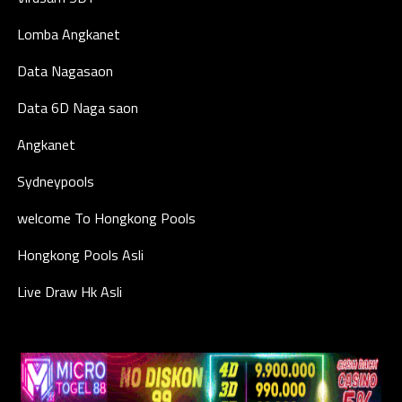
Lomba Angkanet
Data Nagasaon
Data 6D Naga saon
Angkanet
Sydneypools
welcome To Hongkong Pools
Hongkong Pools Asli
Live Draw Hk Asli