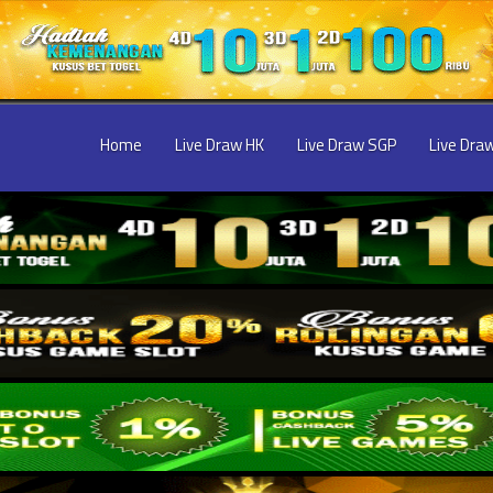
Home
Live Draw HK
Live Draw SGP
Live Dra