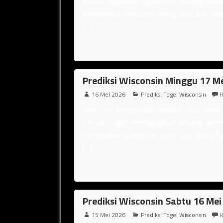
pemain togel meningkatkan peluang kemena
memberikan gambaran yang jelas dan info
[...]
Prediksi Wisconsin Minggu 17 M
16 Mei 2026
Prediksi Togel Wisconsin
Paito HK memberikan prediksi Wisconsin P
pemain togel meningkatkan peluang kemena
memberikan gambaran yang jelas dan info
[...]
Prediksi Wisconsin Sabtu 16 Mei
15 Mei 2026
Prediksi Togel Wisconsin