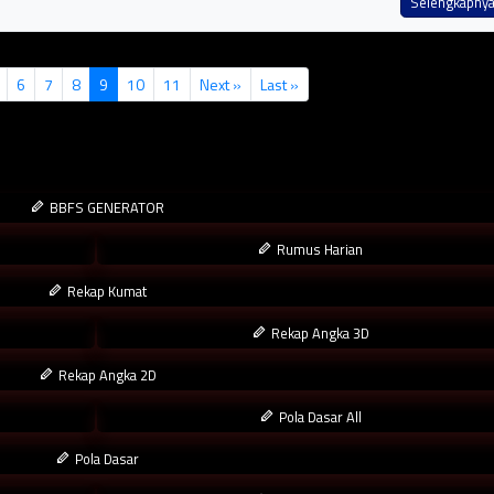
Selengkapny
6
7
8
9
10
11
Next »
Last »
BBFS GENERATOR
Rumus Harian
Rekap Kumat
Rekap Angka 3D
Rekap Angka 2D
Pola Dasar All
Pola Dasar