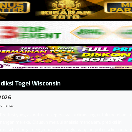
diksi Togel Wisconsin
 2026
Komentar
rediksi yang akurat dan terpercaya ini dirancang untuk membantu
ngan mereka. Disusun melalui analisis mendalam, prediksi ini
rmasi berharga mengenai angka-angka yang berpotensi keluar hari