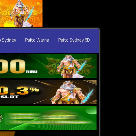
w Sydney
Paito Warna
Paito Sydney 6D