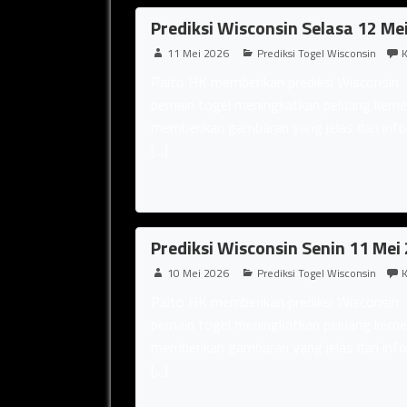
Prediksi Wisconsin Selasa 12 Me
11 Mei 2026
Prediksi Togel Wisconsin
Paito HK memberikan prediksi Wisconsin P
pemain togel meningkatkan peluang kemena
memberikan gambaran yang jelas dan info
[...]
Prediksi Wisconsin Senin 11 Mei
10 Mei 2026
Prediksi Togel Wisconsin
Paito HK memberikan prediksi Wisconsin P
pemain togel meningkatkan peluang kemena
memberikan gambaran yang jelas dan info
[...]