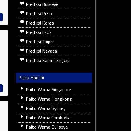
Prediksi Bullseye
Prediksi Pcso
a
Prediksi Korea
Prediksi Laos
Prediksi Taipei
Prediksi Nevada
Prediksi Kami Lengkap
Paito Hari Ini
a
Paito Warna Singapore
Paito Warna Hongkong
Paito Warna Sydney
Paito Warna Cambodia
Paito Warna Bullseye