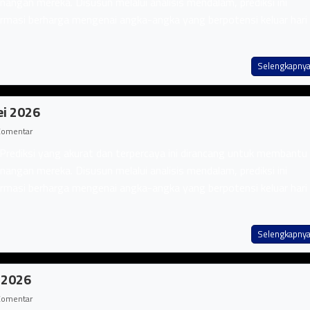
ngan mereka. Disusun melalui analisis mendalam, prediksi ini
rmasi berharga mengenai angka-angka yang berpotensi keluar hari
Selengkapny
ei 2026
Komentar
rediksi yang akurat dan terpercaya ini dirancang untuk membantu
ngan mereka. Disusun melalui analisis mendalam, prediksi ini
rmasi berharga mengenai angka-angka yang berpotensi keluar hari
Selengkapny
 2026
Komentar