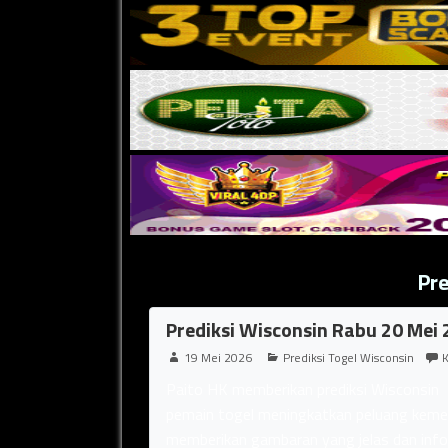
Pre
Prediksi Wisconsin Rabu 20 Mei
19 Mei 2026
Prediksi Togel Wisconsin
Paito HK memberikan prediksi Wisconsin P
pemain togel meningkatkan peluang kemena
memberikan gambaran yang jelas dan info