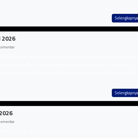
Selengkapny
i 2026
Komentar
rediksi yang akurat dan terpercaya ini dirancang untuk membantu
ngan mereka. Disusun melalui analisis mendalam, prediksi ini
rmasi berharga mengenai angka-angka yang berpotensi keluar hari
Selengkapny
 2026
Komentar
rediksi yang akurat dan terpercaya ini dirancang untuk membantu