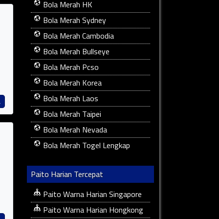
Bola Merah HK
Bola Merah Sydney
Bola Merah Cambodia
Bola Merah Bullseye
Bola Merah Pcso
Bola Merah Korea
Bola Merah Laos
a
Bola Merah Taipei
Bola Merah Nevada
Bola Merah Togel Lengkap
Paito Harian Tercepat
Paito Warna Harian Singapore
Paito Warna Harian Hongkong