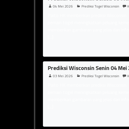
04 Mei 2026
Prediksi Togel Wisconsin
Paito HK memberikan prediksi Wisconsin P
pemain togel meningkatkan peluang kemena
memberikan gambaran yang jelas dan info
[...]
Prediksi Wisconsin Senin 04 Mei
03 Mei 2026
Prediksi Togel Wisconsin
Paito HK memberikan prediksi Wisconsin P
pemain togel meningkatkan peluang kemena
memberikan gambaran yang jelas dan info
[...]