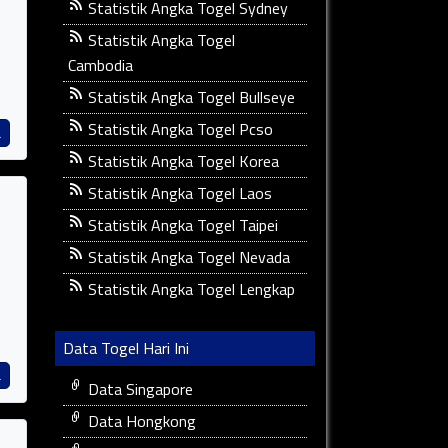
Statistik Angka Togel Sydney
Statistik Angka Togel
Cambodia
Statistik Angka Togel Bullseye
Statistik Angka Togel Pcso
a
Statistik Angka Togel Korea
Statistik Angka Togel Laos
Statistik Angka Togel Taipei
Statistik Angka Togel Nevada
Statistik Angka Togel Lengkap
Data Togel Hari Ini
a
Data Singapore
Data Hongkong