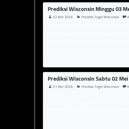
Prediksi Wisconsin Minggu 03 M
02 Mei 2026
Prediksi Togel Wisconsin
Paito HK memberikan prediksi Wisconsin P
pemain togel meningkatkan peluang kemena
memberikan gambaran yang jelas dan info
[...]
Prediksi Wisconsin Sabtu 02 Mei
01 Mei 2026
Prediksi Togel Wisconsin
Paito HK memberikan prediksi Wisconsin P
pemain togel meningkatkan peluang kemena
memberikan gambaran yang jelas dan info
[...]