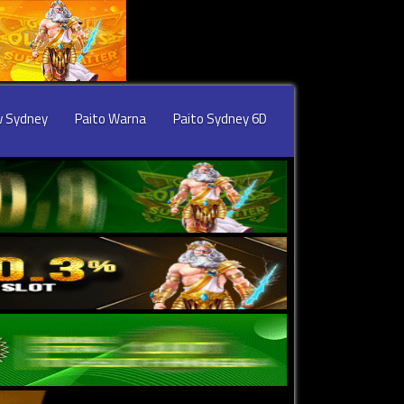
w Sydney
Paito Warna
Paito Sydney 6D