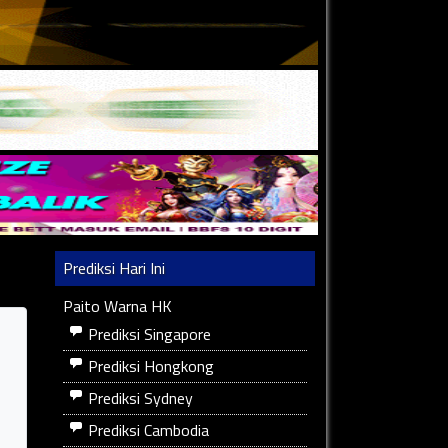
Prediksi Hari Ini
Paito Warna HK
Prediksi Singapore
Prediksi Hongkong
Prediksi Sydney
Prediksi Cambodia