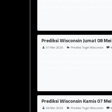
pemain togel meningkatkan peluang kemena
memberikan gambaran yang jelas dan info
[...]
Prediksi Wisconsin Jumat 08 Me
07 Mei 2026
Prediksi Togel Wisconsin
Paito HK memberikan prediksi Wisconsin P
pemain togel meningkatkan peluang kemena
memberikan gambaran yang jelas dan info
[...]
Prediksi Wisconsin Kamis 07 Me
06 Mei 2026
Prediksi Togel Wisconsin