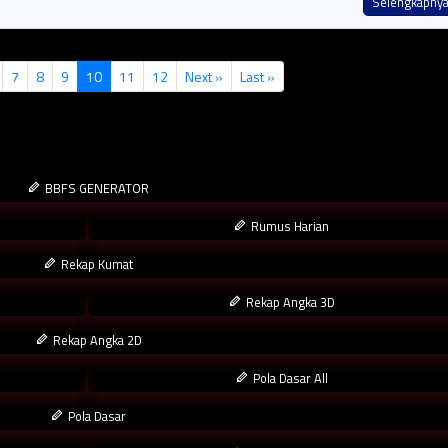
Selengkapny
7
8
9
10
11
12
Next »
Last »
BBFS GENERATOR
Rumus Harian
Rekap Kumat
Rekap Angka 3D
Rekap Angka 2D
Pola Dasar All
Pola Dasar