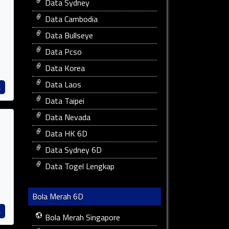
Data Sydney
Data Cambodia
Data Bullseye
Data Pcso
Data Korea
Data Laos
a
Data Taipei
Data Nevada
Data HK 6D
Data Sydney 6D
Data Togel Lengkap
Bola Merah 6D
a
Bola Merah Singapore