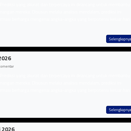
rediksi yang akurat dan terpercaya ini dirancang untuk membantu
ngan mereka. Disusun melalui analisis mendalam, prediksi ini
rmasi berharga mengenai angka-angka yang berpotensi keluar hari
Selengkapny
 2026
Komentar
rediksi yang akurat dan terpercaya ini dirancang untuk membantu
ngan mereka. Disusun melalui analisis mendalam, prediksi ini
rmasi berharga mengenai angka-angka yang berpotensi keluar hari
Selengkapny
i 2026