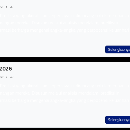
Komentar
rediksi yang akurat dan terpercaya ini dirancang untuk membantu
ngan mereka. Disusun melalui analisis mendalam, prediksi ini
rmasi berharga mengenai angka-angka yang berpotensi keluar hari
Selengkapny
 2026
Komentar
rediksi yang akurat dan terpercaya ini dirancang untuk membantu
ngan mereka. Disusun melalui analisis mendalam, prediksi ini
rmasi berharga mengenai angka-angka yang berpotensi keluar hari
Selengkapny