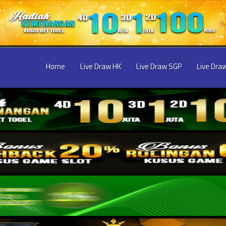
Home
Live Draw HK
Live Draw SGP
Live Dra