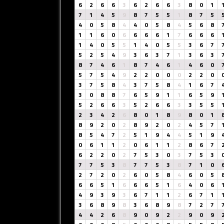
6
2
6
6
3
6
2
6
6
3
8
0
1
7
1
4
5
9
8
7
5
5
1
8
7
5
4
0
5
8
4
4
0
5
8
4
5
6
8
1
1
6
0
6
6
6
6
1
7
6
6
6
1
4
0
5
5
1
4
0
5
5
3
6
7
5
2
5
4
9
3
6
3
7
1
3
6
3
8
7
4
6
1
8
7
4
6
1
4
6
0
5
7
5
4
9
2
2
0
0
0
2
2
0
3
7
5
8
4
3
7
5
8
4
1
6
7
3
0
8
8
7
6
5
9
1
1
6
5
9
5
2
6
6
3
5
2
6
6
3
3
5
5
2
3
4
2
6
8
0
1
8
9
8
0
1
8
9
2
0
2
8
9
2
0
2
4
5
7
8
5
4
7
2
5
1
9
4
4
5
1
9
0
6
1
1
2
0
6
1
1
2
8
6
7
6
2
2
0
2
7
5
3
0
3
7
5
3
7
7
5
3
8
7
7
5
3
8
7
1
0
2
7
2
0
2
6
0
5
8
4
6
0
5
6
6
5
1
6
6
6
5
1
6
4
0
6
4
9
3
9
3
6
7
1
1
2
6
7
1
3
6
8
9
8
3
6
8
9
8
7
2
7
4
4
2
6
8
9
0
9
2
2
9
0
9