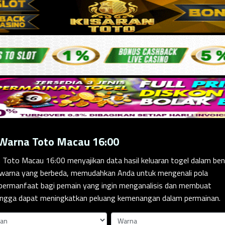
 Warna Toto Macau 16:00
n Toto Macau 16:00
menyajikan data hasil keluaran togel dalam be
da warna yang berbeda, memudahkan Anda untuk mengenali pola
at bermanfaat bagi pemain yang ingin menganalisis dan membuat
hingga dapat meningkatkan peluang kemenangan dalam permainan.