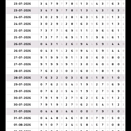
23-07-2026
3
4
7
9
7
7
8
6
1
3
4
4
3
7
6
3
9
23-07-2026
3
4
7
9
7
7
8
6
1
3
4
4
3
7
6
3
9
24-07-2026
3
0
2
9
2
2
8
1
6
3
9
5
3
8
1
3
4
24-07-2026
3
0
2
9
2
2
8
1
6
3
9
5
3
8
1
3
4
25-07-2026
7
3
7
7
5
6
9
6
1
1
2
9
6
6
6
1
7
25-07-2026
7
3
7
7
5
6
9
6
1
1
2
9
6
6
6
1
7
26-07-2026
0
4
3
1
4
2
6
8
9
4
4
5
9
5
4
4
8
26-07-2026
0
4
3
1
4
2
6
8
9
4
4
5
9
5
4
4
8
27-07-2026
9
1
9
9
9
9
1
1
3
0
3
6
0
6
8
0
8
27-07-2026
9
1
9
9
9
9
1
1
3
0
3
6
0
6
8
0
8
28-07-2026
7
6
3
2
5
0
3
3
6
0
6
1
8
9
1
0
1
28-07-2026
7
6
3
2
5
0
3
3
6
0
6
1
8
9
1
0
1
29-07-2026
0
7
6
2
8
5
4
9
1
9
1
2
7
9
6
9
6
29-07-2026
0
7
6
2
8
5
4
9
1
9
1
2
7
9
6
9
6
30-07-2026
7
9
1
9
1
2
7
9
6
2
8
5
4
9
1
2
3
30-07-2026
7
9
1
9
1
2
7
9
6
2
8
5
4
9
1
2
3
31-07-2026
0
4
4
8
3
4
6
1
0
0
0
7
9
7
5
0
5
31-07-2026
0
4
4
8
3
4
6
1
0
0
0
7
9
7
5
0
5
01-08-2026
9
1
0
7
7
2
4
6
5
8
4
5
7
3
0
8
8