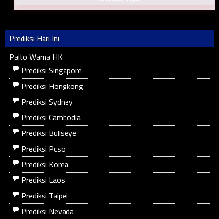
Prediksi Hari Ini
Paito Warna HK
Prediksi Singapore
Prediksi Hongkong
Prediksi Sydney
Prediksi Cambodia
Prediksi Bullseye
Prediksi Pcso
Prediksi Korea
Prediksi Laos
Prediksi Taipei
Prediksi Nevada