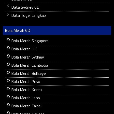
Data Sydney 6D
Data Togel Lengkap
Bola Merah 6D
Bola Merah Singapore
Bola Merah HK
Bola Merah Sydney
Bola Merah Cambodia
Bola Merah Bullseye
Bola Merah Pcso
Bola Merah Korea
Bola Merah Laos
Bola Merah Taipei
Bola Merah Nevada