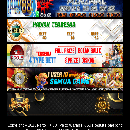
Copyright © 2026 Paito HK 6D | Paito Warna HK 6D | Result Hongkong