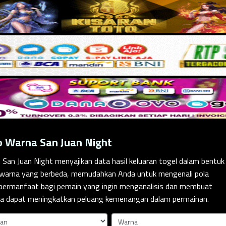
o Warna San Juan Night
 San Juan Night
menyajikan data hasil keluaran togel dalam bentuk
da warna yang berbeda, memudahkan Anda untuk mengenali pola
at bermanfaat bagi pemain yang ingin menganalisis dan membuat
ngga dapat meningkatkan peluang kemenangan dalam permainan.