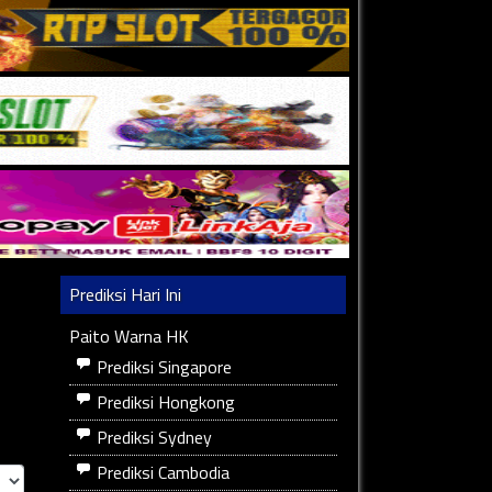
Prediksi Hari Ini
Paito Warna HK
Prediksi Singapore
Prediksi Hongkong
Prediksi Sydney
Prediksi Cambodia