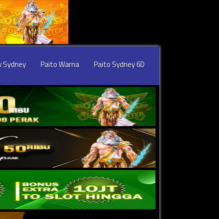
w Sydney
Paito Warna
Paito Sydney 6D