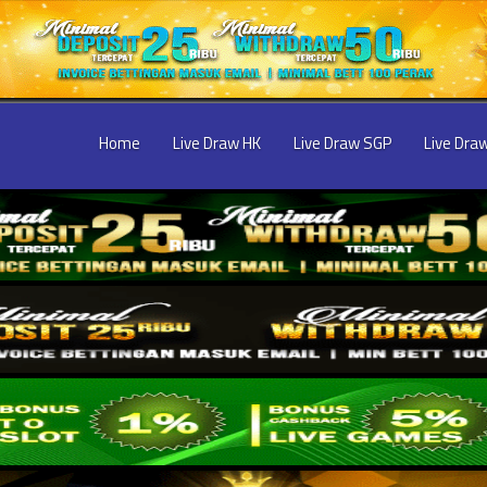
Home
Live Draw HK
Live Draw SGP
Live Dra