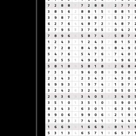
7
2
8
8
7
7
2
8
8
7
2
7
7
3
8
5
6
2
8
8
1
5
6
8
8
1
3
9
8
7
6
3
9
8
7
6
5
3
7
6
2
7
6
4
4
8
7
2
9
4
8
7
3
7
9
5
5
3
7
9
5
5
0
4
2
7
8
9
6
6
5
8
7
4
2
5
8
7
1
2
4
3
7
1
2
4
3
7
8
1
5
9
7
2
8
1
8
4
9
0
9
8
4
9
5
4
7
6
4
5
4
7
6
4
7
4
0
2
6
5
5
1
4
9
6
3
9
4
9
6
5
8
1
8
9
5
8
1
8
9
2
6
8
7
3
5
6
2
9
6
0
8
8
9
6
0
2
3
4
3
7
2
3
4
3
7
4
3
0
6
9
9
3
3
1
9
7
4
2
1
9
7
3
2
4
2
6
3
2
4
2
6
8
5
0
2
9
3
6
9
3
4
0
5
5
3
4
0
3
5
1
0
1
3
5
1
0
1
5
9
0
8
3
4
3
7
6
3
0
1
1
6
3
0
9
9
0
6
6
9
9
0
6
6
2
1
9
3
2
0
3
3
7
4
4
1
5
7
4
4
1
6
6
9
6
1
6
6
9
6
8
1
1
5
3
1
3
4
6
5
7
1
8
6
5
7