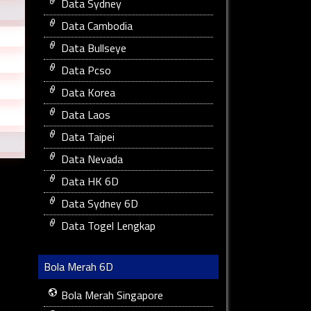
Data Sydney
Data Cambodia
Data Bullseye
Data Pcso
Data Korea
Data Laos
Data Taipei
Data Nevada
Data HK 6D
Data Sydney 6D
Data Togel Lengkap
Bola Merah 6D
Bola Merah Singapore