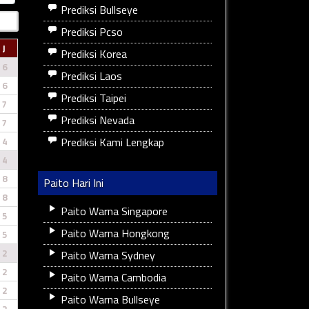
Prediksi Bullseye
Prediksi Pcso
J
Prediksi Korea
6
Prediksi Laos
6
Prediksi Taipei
7
Prediksi Nevada
7
Prediksi Kami Lengkap
4
4
8
Paito Hari Ini
8
Paito Warna Singapore
5
Paito Warna Hongkong
5
2
Paito Warna Sydney
2
Paito Warna Cambodia
2
Paito Warna Bullseye
2