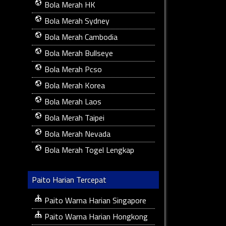
Bola Merah HK
Bola Merah Sydney
Bola Merah Cambodia
Bola Merah Bullseye
Bola Merah Pcso
Bola Merah Korea
Bola Merah Laos
Bola Merah Taipei
Bola Merah Nevada
Bola Merah Togel Lengkap
Paito Harian Tercepat
Paito Warna Harian Singapore
Paito Warna Harian Hongkong