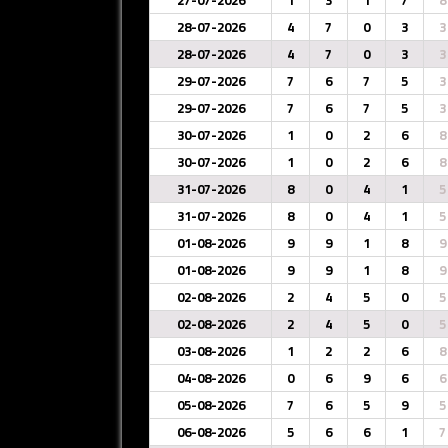
28-07-2026
4
7
0
3
3
28-07-2026
4
7
0
3
3
29-07-2026
7
6
7
5
3
29-07-2026
7
6
7
5
3
30-07-2026
1
0
2
6
8
30-07-2026
1
0
2
6
8
31-07-2026
8
0
4
1
5
31-07-2026
8
0
4
1
5
01-08-2026
9
9
1
8
9
01-08-2026
9
9
1
8
9
02-08-2026
2
4
5
0
5
02-08-2026
2
4
5
0
5
03-08-2026
1
2
2
6
8
04-08-2026
0
6
9
6
6
05-08-2026
7
6
5
9
5
06-08-2026
5
6
6
1
7