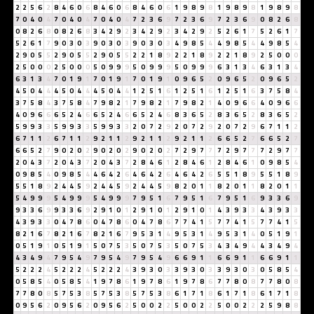
2
2
5
6
2
8
4
6
0
6
8
4
6
0
6
8
4
6
0
6
1
9
8
9
8
1
9
8
9
8
1
9
8
9
8
7
0
4
0
4
7
0
4
0
4
7
0
4
0
4
7
2
3
6
9
7
2
3
6
9
7
2
3
6
9
0
8
2
6
8
0
8
2
6
8
0
8
2
6
8
3
4
2
9
2
3
4
2
9
2
3
4
2
9
2
5
2
6
1
7
5
2
6
1
7
5
2
6
1
7
9
0
3
0
3
9
0
3
0
3
9
0
3
0
3
4
9
8
5
4
4
9
8
5
4
4
9
8
5
4
2
9
0
5
5
2
9
0
5
5
2
9
0
5
5
2
2
1
8
9
2
2
1
8
9
2
2
1
8
9
2
5
0
0
0
2
5
0
0
0
2
5
0
0
0
5
0
9
9
9
5
0
9
9
9
5
0
9
9
9
6
3
1
3
4
6
3
1
3
4
6
3
1
3
4
7
0
1
9
1
7
0
1
9
1
7
0
1
9
1
0
9
6
5
2
0
9
6
5
2
0
9
6
5
2
4
5
0
4
4
4
5
0
4
4
4
5
0
4
4
1
2
5
1
6
1
2
5
1
6
1
2
5
1
6
3
7
5
8
4
3
7
5
8
4
3
7
5
8
4
7
9
8
2
1
7
9
8
2
1
7
9
8
2
1
4
0
9
6
6
4
0
9
6
6
4
0
9
6
6
6
5
2
4
6
6
5
2
4
6
6
5
2
4
6
8
3
6
5
2
8
3
6
5
2
8
3
6
5
2
5
9
9
3
3
5
9
9
3
3
5
9
9
3
3
2
0
7
2
9
2
0
7
2
9
2
0
7
2
9
6
7
1
1
2
6
7
1
1
2
6
7
1
1
2
9
2
1
1
2
9
2
1
1
2
9
2
1
1
2
6
6
5
2
7
6
6
5
2
7
6
6
5
2
7
9
0
2
0
2
9
0
2
0
2
9
0
2
0
2
7
2
9
7
7
7
2
9
7
7
7
2
9
7
7
2
0
4
3
7
2
0
4
3
7
2
0
4
3
7
2
8
4
6
1
2
8
4
6
1
2
8
4
6
1
0
9
8
5
4
0
9
8
5
4
0
9
8
5
4
4
6
4
2
6
4
6
4
2
6
4
6
4
2
6
5
5
1
8
9
5
5
1
8
9
5
5
1
8
9
2
4
4
5
9
2
4
4
5
9
2
4
4
5
9
8
2
0
1
1
8
2
0
1
1
8
2
0
1
1
5
4
9
9
9
5
4
9
9
9
5
4
9
9
9
7
9
5
1
6
7
9
5
1
6
7
9
5
1
6
9
3
3
6
9
9
3
3
6
9
9
3
3
6
9
2
9
1
0
1
2
9
1
0
1
2
9
1
0
1
4
3
9
3
3
4
3
9
3
3
4
3
9
3
3
0
4
7
8
6
0
4
7
8
6
0
4
7
8
6
7
7
4
1
5
7
7
4
1
5
7
7
4
1
5
8
2
1
6
7
8
2
1
6
7
8
2
1
6
7
9
5
3
1
4
9
5
3
1
4
9
5
3
1
4
0
5
1
9
1
0
5
1
9
1
0
5
1
9
1
5
0
7
5
3
5
0
7
5
3
5
0
7
5
3
4
3
4
9
4
4
3
4
9
4
4
3
4
9
4
7
9
5
4
9
7
9
5
4
9
7
9
5
4
9
6
6
9
1
1
6
6
9
1
1
6
6
9
1
1
5
2
2
2
4
5
2
2
2
4
5
2
2
2
4
3
9
3
0
3
3
9
3
0
3
3
9
3
0
3
0
5
8
5
4
0
5
8
5
4
0
5
8
5
4
1
9
7
8
6
1
9
7
8
6
1
9
7
8
6
7
7
8
0
8
7
7
8
0
8
7
7
8
0
8
5
7
5
3
8
5
7
5
3
8
5
7
5
3
8
6
1
7
1
8
6
1
7
1
8
6
1
7
1
8
0
9
5
6
2
0
9
5
6
2
0
9
5
6
2
5
0
0
2
2
5
0
0
2
2
5
0
0
2
2
2
5
9
8
8