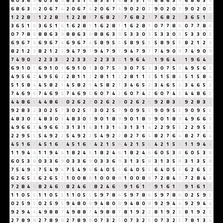
6
0
3
6
9
6
0
3
6
9
8
3
5
1
6
8
3
5
1
6
8
3
5
1
6
6
8
6
3
9
6
8
6
3
9
6
8
6
3
9
2
0
6
7
4
2
0
6
7
4
2
0
6
7
4
9
0
2
0
2
9
0
2
0
2
9
0
2
0
2
1
2
2
8
1
1
2
2
8
1
1
2
2
8
1
7
6
8
2
1
7
6
8
2
1
7
6
8
2
1
3
6
5
1
6
3
6
5
1
6
3
6
5
1
6
1
6
2
8
1
1
6
2
8
1
1
6
2
8
1
0
7
7
8
6
0
7
7
8
6
0
7
7
8
6
8
8
6
3
9
8
8
6
3
9
8
8
6
3
9
5
3
3
0
3
5
3
3
0
3
5
3
3
0
3
6
9
6
7
4
6
9
6
7
4
6
9
6
7
4
5
8
9
5
5
5
8
9
5
5
5
8
9
5
5
8
2
1
2
3
8
2
1
2
3
8
2
1
2
3
9
4
7
9
7
9
4
7
9
7
9
4
7
9
7
7
4
9
0
9
7
4
9
0
9
7
4
9
0
9
2
2
3
3
6
2
2
3
3
6
2
2
3
3
6
1
9
6
4
1
1
9
6
4
1
1
9
6
4
1
6
9
1
0
1
6
9
1
0
1
6
9
1
0
1
3
0
7
5
3
3
0
7
5
3
3
0
7
5
3
4
9
5
6
2
4
9
5
6
2
4
9
5
6
2
2
8
1
1
2
2
8
1
1
2
2
8
1
1
2
5
1
5
8
4
5
1
5
8
4
5
1
5
8
4
4
5
8
2
1
4
5
8
2
1
4
5
8
2
1
3
4
6
5
2
3
4
6
5
2
3
4
6
5
2
7
4
6
9
6
7
4
6
9
6
7
4
6
9
6
6
0
7
4
2
6
0
7
4
2
6
0
7
4
2
4
4
8
6
5
4
4
8
6
5
4
4
8
6
5
0
2
6
2
8
0
2
6
2
8
0
2
6
2
8
9
2
8
3
2
9
2
8
3
2
9
2
8
3
2
3
0
2
5
7
3
0
2
5
7
3
0
2
5
7
9
0
9
5
5
9
0
9
5
5
9
0
9
5
5
4
8
3
0
3
4
8
3
0
3
4
8
3
0
3
9
0
1
8
9
9
0
1
8
9
9
0
1
8
9
4
9
6
6
3
4
9
6
6
3
4
9
6
6
3
3
1
3
1
4
3
1
3
1
4
3
1
3
1
4
2
2
9
5
5
2
2
9
5
5
2
2
9
5
5
5
4
9
2
2
5
4
9
2
2
5
4
9
2
2
8
2
7
6
4
8
2
7
6
4
8
2
7
6
4
4
5
1
6
7
4
5
1
6
7
4
5
1
6
7
4
2
1
5
6
4
2
1
5
6
4
2
1
5
6
1
1
9
4
4
1
1
9
4
4
1
1
9
4
4
1
8
2
4
6
1
8
2
4
6
1
8
2
4
6
6
0
5
3
8
6
0
5
3
8
6
0
5
3
8
0
3
3
6
9
0
3
3
6
9
0
3
3
6
9
3
1
3
5
8
3
1
3
5
8
3
1
3
5
8
7
5
4
9
4
7
5
4
9
4
7
5
4
9
4
6
4
0
5
5
6
4
0
5
5
6
4
0
5
5
6
2
6
5
2
6
2
6
5
2
6
2
6
5
2
1
0
0
8
8
1
0
0
8
8
1
0
0
8
8
7
2
8
4
3
7
2
8
4
3
7
2
8
4
3
8
2
4
6
1
8
2
4
6
1
8
2
4
6
1
9
1
6
1
7
9
1
6
1
7
9
1
6
1
7
1
1
0
5
5
1
1
0
5
5
1
1
0
5
5
5
9
7
8
6
5
9
7
8
6
5
9
7
8
6
0
2
5
9
5
0
2
5
9
5
0
2
5
9
5
9
4
8
0
8
9
4
8
0
8
9
4
8
0
8
9
2
9
4
4
9
2
9
4
4
9
2
9
4
4
4
9
8
8
7
4
9
8
8
7
4
9
8
8
7
8
1
9
2
2
8
1
9
2
2
8
1
9
2
2
2
7
8
9
8
2
7
8
9
8
2
7
8
9
8
0
7
3
2
5
0
7
3
2
5
0
7
3
2
5
7
8
1
3
4