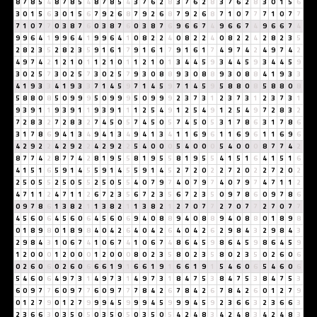
8
7
8
5
4
8
7
8
5
4
8
7
8
5
4
3
7
6
2
8
3
7
6
2
8
3
7
6
2
8
3
0
1
5
6
3
0
1
5
6
3
0
1
5
6
7
9
2
6
8
7
9
2
6
8
7
9
2
6
8
7
1
0
7
7
7
1
0
7
7
7
1
0
7
7
0
3
8
7
6
0
3
8
7
6
0
3
8
7
6
9
6
6
7
4
9
6
6
7
4
9
6
6
7
4
9
9
6
4
1
9
9
6
4
1
9
9
6
4
1
0
8
2
2
4
0
8
2
2
4
0
8
2
2
4
2
8
2
3
5
2
8
2
3
5
2
8
2
3
5
9
1
6
1
7
9
1
6
1
7
9
1
6
1
7
4
9
7
4
2
4
9
7
4
2
4
9
7
4
2
1
2
1
0
1
1
2
1
0
1
1
2
1
0
1
3
4
4
5
9
3
4
4
5
9
3
4
4
5
9
3
0
2
5
7
3
0
2
5
7
3
0
2
5
7
9
3
0
8
8
9
3
0
8
8
9
3
0
8
8
4
1
9
3
3
4
1
9
3
3
4
1
9
3
3
7
1
4
5
9
7
1
4
5
9
7
1
4
5
9
5
8
8
0
8
5
8
8
0
8
5
8
8
0
8
5
0
9
9
9
5
0
9
9
9
5
0
9
9
9
2
3
7
3
1
2
3
7
3
1
2
3
7
3
1
9
3
9
1
1
9
3
9
1
1
9
3
9
1
1
1
2
5
4
9
1
2
5
4
9
1
2
5
4
9
7
2
8
3
2
7
2
8
3
2
7
2
8
3
2
7
4
5
0
5
7
4
5
0
5
7
4
5
0
5
3
1
7
8
6
3
1
7
8
6
3
1
7
8
6
9
4
1
3
4
9
4
1
3
4
9
4
1
3
4
1
1
6
9
6
1
1
6
9
6
1
1
6
9
6
4
2
9
2
2
4
2
9
2
2
4
2
9
2
2
5
4
0
0
0
5
4
0
0
0
5
4
0
0
0
8
7
7
4
2
8
7
7
4
2
8
7
7
4
2
8
1
9
5
5
8
1
9
5
5
8
1
9
5
5
4
1
5
1
6
4
1
5
1
6
4
1
5
1
6
5
9
1
4
5
5
9
1
4
5
5
9
1
4
5
2
7
2
0
2
2
7
2
0
2
2
7
2
0
2
2
5
0
5
5
2
5
0
5
5
2
5
0
5
5
4
0
7
9
7
4
0
7
9
7
4
0
7
9
7
4
7
1
1
2
4
7
1
1
2
4
7
1
1
2
6
7
2
3
5
6
7
2
3
5
6
7
2
3
5
0
9
7
8
6
0
9
7
8
6
0
9
7
8
6
1
3
8
2
1
1
3
8
2
1
1
3
8
2
1
2
7
0
7
7
2
7
0
7
7
2
7
0
7
7
4
5
6
0
6
4
5
6
0
6
4
5
6
0
6
9
4
0
8
8
9
4
0
8
8
9
4
0
8
8
0
1
8
9
8
0
1
8
9
8
0
1
8
9
8
4
0
4
2
6
4
0
4
2
6
4
0
4
2
6
2
9
8
4
3
2
9
8
4
3
2
9
8
4
3
1
0
6
7
4
1
0
6
7
4
1
0
6
7
4
8
6
4
5
9
8
6
4
5
9
8
6
4
5
9
1
2
0
0
0
1
2
0
0
0
1
2
0
0
0
8
0
2
3
5
8
0
2
3
5
8
0
2
3
5
0
2
6
0
6
0
2
6
0
6
0
2
6
0
6
6
6
1
9
1
6
6
1
9
1
6
6
1
9
1
5
4
6
0
6
5
4
6
0
6
5
4
6
0
6
4
9
7
3
1
4
9
7
3
1
4
9
7
3
1
8
4
7
5
3
8
4
7
5
3
8
4
7
5
3
6
0
9
7
7
6
0
9
7
7
6
0
9
7
7
7
8
4
2
6
7
8
4
2
6
7
8
4
2
6
0
1
2
7
9
0
1
2
7
9
0
1
2
7
9
9
9
4
5
9
9
9
4
5
9
9
9
4
5
9
2
3
6
6
3
2
3
6
6
3
2
3
6
6
3
0
3
5
0
5
0
3
5
0
5
0
3
5
0
5
4
2
4
8
3
4
2
4
8
3
4
2
4
8
3