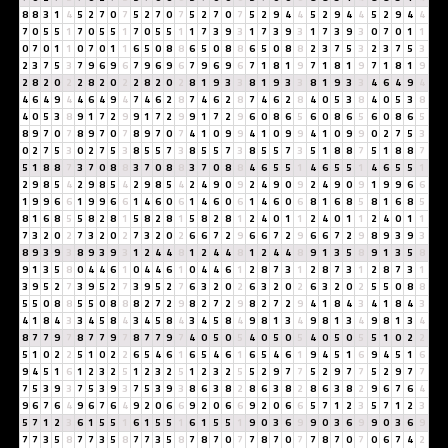
8
8
3
1
4
5
2
7
0
7
5
2
7
0
7
5
2
7
0
7
5
2
9
4
4
5
2
9
4
4
5
2
9
4
4
7
0
5
5
1
7
0
5
5
1
7
0
5
5
1
1
7
3
9
3
1
7
3
9
3
1
7
3
9
3
0
7
0
1
1
0
7
0
1
1
0
7
0
1
1
6
5
0
8
8
6
5
0
8
8
6
5
0
8
8
2
3
7
5
3
2
3
7
5
3
2
3
7
5
3
7
9
6
9
6
7
9
6
9
6
7
9
6
9
6
7
1
8
1
9
7
1
8
1
9
7
1
8
1
9
2
8
2
0
2
2
8
2
0
2
2
8
2
0
2
8
1
9
3
3
8
1
9
3
3
8
1
9
3
3
4
6
4
9
4
4
6
4
9
4
4
6
4
9
4
7
4
6
2
8
7
4
6
2
8
7
4
6
2
8
4
0
5
3
8
4
0
5
3
8
4
0
5
3
8
9
1
7
2
9
9
1
7
2
9
9
1
7
2
9
6
0
8
6
5
6
0
8
6
5
6
0
8
6
5
8
9
7
0
7
8
9
7
0
7
8
9
7
0
7
4
1
0
9
9
4
1
0
9
9
4
1
0
9
9
0
2
7
5
3
0
2
7
5
3
0
2
7
5
3
8
5
5
7
3
8
5
5
7
3
8
5
5
7
3
5
1
8
8
7
5
1
8
8
7
5
1
8
8
7
3
7
0
8
8
3
7
0
8
8
3
7
0
8
8
4
6
5
5
1
4
6
5
5
1
4
6
5
5
1
2
9
8
5
4
2
9
8
5
4
2
9
8
5
4
2
4
9
0
9
2
4
9
0
9
2
4
9
0
9
1
9
9
6
6
1
9
9
6
6
1
9
9
6
6
1
4
6
0
6
1
4
6
0
6
1
4
6
0
6
8
1
6
8
5
8
1
6
8
5
8
1
6
8
5
5
8
2
8
1
5
8
2
8
1
5
8
2
8
1
2
4
0
1
1
2
4
0
1
1
2
4
0
1
1
7
3
2
0
2
7
3
2
0
2
7
3
2
0
2
6
6
7
2
9
6
6
7
2
9
6
6
7
2
9
8
9
3
9
3
8
9
3
9
3
8
9
3
9
3
1
2
4
4
8
1
2
4
4
8
1
2
4
4
8
9
1
3
5
8
9
1
3
5
8
9
1
3
5
8
0
4
4
6
1
0
4
4
6
1
0
4
4
6
1
2
8
7
3
1
2
8
7
3
1
2
8
7
3
1
3
9
5
2
7
3
9
5
2
7
3
9
5
2
7
6
3
2
0
2
6
3
2
0
2
6
3
2
0
2
5
5
0
8
8
5
5
0
8
8
5
5
0
8
8
8
2
7
2
9
8
2
7
2
9
8
2
7
2
9
4
1
8
4
3
4
1
8
4
3
4
1
8
4
3
3
4
5
8
4
3
4
5
8
4
3
4
5
8
4
9
8
1
3
4
9
8
1
3
4
9
8
1
3
4
8
7
7
9
7
8
7
7
9
7
8
7
7
9
7
4
0
5
0
5
4
0
5
0
5
4
0
5
0
5
5
1
0
2
2
5
1
0
2
2
5
1
0
2
2
6
5
4
6
1
6
5
4
6
1
6
5
4
6
1
9
4
5
1
6
9
4
5
1
6
9
4
5
1
6
1
2
3
2
5
1
2
3
2
5
1
2
3
2
5
5
2
9
7
7
5
2
9
7
7
5
2
9
7
7
7
5
3
9
3
7
5
3
9
3
7
5
3
9
3
8
6
3
8
2
8
6
3
8
2
8
6
3
8
2
9
6
7
6
4
9
6
7
6
4
9
6
7
6
4
9
2
0
6
6
9
2
0
6
6
9
2
0
6
6
5
7
1
2
3
5
7
1
2
3
5
7
1
2
3
6
1
5
5
1
6
1
5
5
1
6
1
5
5
1
9
0
3
6
9
9
0
3
6
9
9
0
3
6
9
7
7
3
5
8
7
7
3
5
8
7
7
3
5
8
7
8
7
0
7
7
8
7
0
7
7
8
7
0
7
0
6
7
4
2