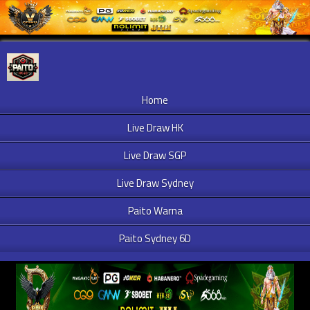
Home
Live Draw HK
Live Draw SGP
Live Draw Sydney
Paito Warna
Paito Sydney 6D