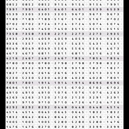
0
8
5
2
7
0
8
5
2
7
0
8
5
2
7
9
1
5
4
9
9
1
5
4
9
9
1
5
4
9
7
9
9
1
1
7
9
9
1
1
7
9
9
1
1
6
4
0
1
1
6
4
0
1
1
6
4
0
1
1
6
5
3
9
3
6
5
3
9
3
6
5
3
9
3
3
3
0
5
5
3
3
0
5
5
3
3
0
5
5
9
6
7
3
1
9
6
7
3
1
9
6
7
3
1
7
1
8
9
8
7
1
8
9
8
7
1
8
9
8
5
1
6
7
4
5
1
6
7
4
5
1
6
7
4
0
7
0
2
2
0
7
0
2
2
0
7
0
2
2
3
7
2
4
6
3
7
2
4
6
3
7
2
4
6
5
0
7
4
2
5
0
7
4
2
5
0
7
4
2
7
4
5
0
5
7
4
5
0
5
7
4
5
0
5
3
5
1
5
6
3
5
1
5
6
3
5
1
5
6
7
3
5
8
4
7
3
5
8
4
7
3
5
8
4
2
2
7
3
1
2
2
7
3
1
2
2
7
3
1
2
9
3
5
8
2
9
3
5
8
2
9
3
5
8
4
0
5
9
5
4
0
5
9
5
4
0
5
9
5
9
3
3
6
9
9
3
3
6
9
9
3
3
6
9
1
3
5
7
3
1
3
5
7
3
1
3
5
7
3
5
4
3
1
4
5
4
3
1
4
5
4
3
1
4
8
0
4
9
4
8
0
4
9
4
8
0
4
9
4
5
5
6
4
1
5
5
6
4
1
5
5
6
4
1
4
6
7
3
1
4
6
7
3
1
4
6
7
3
1
6
8
1
1
2
6
8
1
1
2
6
8
1
1
2
4
2
1
6
7
4
2
1
6
7
4
2
1
6
7
2
4
6
7
4
2
4
6
7
4
2
4
6
7
4
7
8
5
4
9
7
8
5
4
9
7
8
5
4
9
0
7
8
0
8
0
7
8
0
8
0
7
8
0
8
2
7
9
8
8
2
7
9
8
8
2
7
9
8
8
8
3
2
2
4
8
3
2
2
4
8
3
2
2
4
9
3
1
8
9
9
3
1
8
9
9
3
1
8
9
1
8
2
7
9
1
8
2
7
9
1
8
2
7
9
2
6
1
6
7
2
6
1
6
7
2
6
1
6
7
3
5
1
3
4
3
5
1
3
4
3
5
1
3
4
5
2
3
0
3
5
2
3
0
3
5
2
3
0
3
4
0
2
8
1
4
0
2
8
1
4
0
2
8
1
7
8
0
1
1
7
8
0
1
1
7
8
0
1
1
1
9
1
4
5
1
9
1
4
5
1
9
1
4
5
8
6
9
6
6
8
6
9
6
6
8
6
9
6
6
1
0
1
5
6
1
0
1
5
6
1
0
1
5
6
6
7
0
2
2
6
7
0
2
2
6
7
0
2
2
4
9
1
0
1
4
9
1
0
1
4
9
1
0
1
1
0
7
6
4
1
0
7
6
4
1
0
7
6
4
4
2
6
3
9
4
2
6
3
9
4
2
6
3
9
2
1
2
0
2
2
1
2
0
2
2
1
2
0
2
3
2
9
1
1
3
2
9
1
1
3
2
9
1
1
9
7
1
0
1
9
7
1
0
1
9
7
1
0
1
4
7
2
6
8
4
7
2
6
8
4
7
2
6
8
8
2
9
2
2
8
2
9
2
2
8
2
9
2
2
0
4
4
8
3
0
4
4
8
3
0
4
4
8
3
4
5
1
4
5
4
5
1
4
5
4
5
1
4
5
0
6
4
5
9
0
6
4
5
9
0
6
4
5
9
1
8
3
2
5
1
8
3
2
5
1
8
3
2
5
8
6
4
2
6
8
6
4
2
6
8
6
4
2
6
2
6
1
6
7
2
6
1
6
7
2
6
1
6
7
1
0
0
5
5
1
0
0
5
5
1
0
0
5
5
5
2
8
0
8
5
2
8
0
8
5
2
8
0
8
1
4
7
6
4
1
4
7
6
4
1
4
7
6
4
8
2
7
0
7
8
2
7
0
7
8
2
7
0
7
3
3
9
9
9
3
3
9
9
9