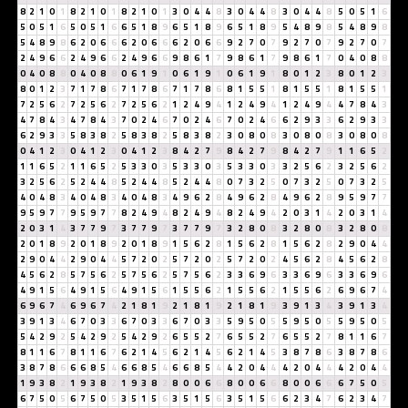
8
2
1
0
1
8
2
1
0
1
8
2
1
0
1
3
0
4
4
8
3
0
4
4
8
3
0
4
4
8
5
0
5
1
6
5
0
5
1
6
5
0
5
1
6
6
5
1
8
9
6
5
1
8
9
6
5
1
8
9
5
4
8
9
8
5
4
8
9
8
5
4
8
9
8
6
2
0
6
6
6
2
0
6
6
6
2
0
6
6
9
2
7
0
7
9
2
7
0
7
9
2
7
0
7
2
4
9
6
6
2
4
9
6
6
2
4
9
6
6
9
8
6
1
7
9
8
6
1
7
9
8
6
1
7
0
4
0
8
8
0
4
0
8
8
0
4
0
8
8
0
6
1
9
1
0
6
1
9
1
0
6
1
9
1
8
0
1
2
3
8
0
1
2
3
8
0
1
2
3
7
1
7
8
6
7
1
7
8
6
7
1
7
8
6
8
1
5
5
1
8
1
5
5
1
8
1
5
5
1
7
2
5
6
2
7
2
5
6
2
7
2
5
6
2
1
2
4
9
4
1
2
4
9
4
1
2
4
9
4
4
7
8
4
3
4
7
8
4
3
4
7
8
4
3
7
0
2
4
6
7
0
2
4
6
7
0
2
4
6
6
2
9
3
3
6
2
9
3
3
6
2
9
3
3
5
8
3
8
2
5
8
3
8
2
5
8
3
8
2
3
0
8
0
8
3
0
8
0
8
3
0
8
0
8
0
4
1
2
3
0
4
1
2
3
0
4
1
2
3
8
4
2
7
9
8
4
2
7
9
8
4
2
7
9
1
1
6
5
2
1
1
6
5
2
1
1
6
5
2
5
3
3
0
3
5
3
3
0
3
5
3
3
0
3
3
2
5
6
2
3
2
5
6
2
3
2
5
6
2
5
2
4
4
8
5
2
4
4
8
5
2
4
4
8
0
7
3
2
5
0
7
3
2
5
0
7
3
2
5
4
0
4
8
3
4
0
4
8
3
4
0
4
8
3
4
9
6
2
8
4
9
6
2
8
4
9
6
2
8
9
5
9
7
7
9
5
9
7
7
9
5
9
7
7
8
2
4
9
4
8
2
4
9
4
8
2
4
9
4
2
0
3
1
4
2
0
3
1
4
2
0
3
1
4
3
7
7
9
7
3
7
7
9
7
3
7
7
9
7
3
2
8
0
8
3
2
8
0
8
3
2
8
0
8
2
0
1
8
9
2
0
1
8
9
2
0
1
8
9
1
5
6
2
8
1
5
6
2
8
1
5
6
2
8
2
9
0
4
4
2
9
0
4
4
2
9
0
4
4
5
7
2
0
2
5
7
2
0
2
5
7
2
0
2
4
5
6
2
8
4
5
6
2
8
4
5
6
2
8
5
7
5
6
2
5
7
5
6
2
5
7
5
6
2
3
3
6
9
6
3
3
6
9
6
3
3
6
9
6
4
9
1
5
6
4
9
1
5
6
4
9
1
5
6
1
5
5
6
2
1
5
5
6
2
1
5
5
6
2
6
9
6
7
4
6
9
6
7
4
6
9
6
7
4
2
1
8
1
9
2
1
8
1
9
2
1
8
1
9
3
9
1
3
4
3
9
1
3
4
3
9
1
3
4
6
7
0
3
3
6
7
0
3
3
6
7
0
3
3
5
9
5
0
5
5
9
5
0
5
5
9
5
0
5
5
4
2
9
2
5
4
2
9
2
5
4
2
9
2
6
5
5
2
7
6
5
5
2
7
6
5
5
2
7
8
1
1
6
7
8
1
1
6
7
8
1
1
6
7
6
2
1
4
5
6
2
1
4
5
6
2
1
4
5
3
8
7
8
6
3
8
7
8
6
3
8
7
8
6
6
6
8
5
4
6
6
8
5
4
6
6
8
5
4
4
2
0
4
4
4
2
0
4
4
4
2
0
4
4
1
9
3
8
2
1
9
3
8
2
1
9
3
8
2
8
0
0
6
6
8
0
0
6
6
8
0
0
6
6
6
7
5
0
5
6
7
5
0
5
6
7
5
0
5
3
5
1
5
6
3
5
1
5
6
3
5
1
5
6
6
2
3
4
7
6
2
3
4
7