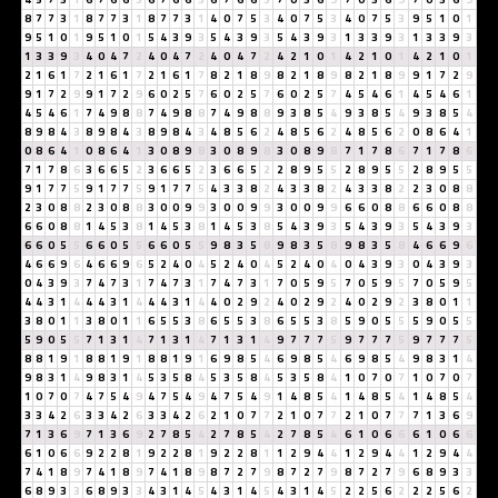
8
7
7
3
1
8
7
7
3
1
8
7
7
3
1
4
0
7
5
3
4
0
7
5
3
4
0
7
5
3
9
5
1
0
1
9
5
1
0
1
9
5
1
0
1
5
4
3
9
3
5
4
3
9
3
5
4
3
9
3
1
3
3
9
3
1
3
3
9
3
1
3
3
9
3
4
0
4
7
2
4
0
4
7
2
4
0
4
7
2
4
2
1
0
1
4
2
1
0
1
4
2
1
0
1
2
1
6
1
7
2
1
6
1
7
2
1
6
1
7
8
2
1
8
9
8
2
1
8
9
8
2
1
8
9
9
1
7
2
9
9
1
7
2
9
9
1
7
2
9
6
0
2
5
7
6
0
2
5
7
6
0
2
5
7
4
5
4
6
1
4
5
4
6
1
4
5
4
6
1
7
4
9
8
8
7
4
9
8
8
7
4
9
8
8
9
3
8
5
4
9
3
8
5
4
9
3
8
5
4
8
9
8
4
3
8
9
8
4
3
8
9
8
4
3
4
8
5
6
2
4
8
5
6
2
4
8
5
6
2
0
8
6
4
1
0
8
6
4
1
0
8
6
4
1
3
0
8
9
8
3
0
8
9
8
3
0
8
9
8
7
1
7
8
6
7
1
7
8
6
7
1
7
8
6
3
6
6
5
2
3
6
6
5
2
3
6
6
5
2
2
8
9
5
5
2
8
9
5
5
2
8
9
5
5
9
1
7
7
5
9
1
7
7
5
9
1
7
7
5
4
3
3
8
2
4
3
3
8
2
4
3
3
8
2
2
3
0
8
8
2
3
0
8
8
2
3
0
8
8
3
0
0
9
9
3
0
0
9
9
3
0
0
9
9
6
6
0
8
8
6
6
0
8
8
6
6
0
8
8
1
4
5
3
8
1
4
5
3
8
1
4
5
3
8
5
4
3
9
3
5
4
3
9
3
5
4
3
9
3
6
6
0
5
5
6
6
0
5
5
6
6
0
5
5
9
8
3
5
8
9
8
3
5
8
9
8
3
5
8
4
6
6
9
6
4
6
6
9
6
4
6
6
9
6
5
2
4
0
4
5
2
4
0
4
5
2
4
0
4
0
4
3
9
3
0
4
3
9
3
0
4
3
9
3
7
4
7
3
1
7
4
7
3
1
7
4
7
3
1
7
0
5
9
5
7
0
5
9
5
7
0
5
9
5
4
4
3
1
4
4
4
3
1
4
4
4
3
1
4
4
0
2
9
2
4
0
2
9
2
4
0
2
9
2
3
8
0
1
1
3
8
0
1
1
3
8
0
1
1
6
5
5
3
8
6
5
5
3
8
6
5
5
3
8
5
9
0
5
5
5
9
0
5
5
5
9
0
5
5
7
1
3
1
4
7
1
3
1
4
7
1
3
1
4
9
7
7
7
5
9
7
7
7
5
9
7
7
7
5
8
8
1
9
1
8
8
1
9
1
8
8
1
9
1
6
9
8
5
4
6
9
8
5
4
6
9
8
5
4
9
8
3
1
4
9
8
3
1
4
9
8
3
1
4
5
3
5
8
4
5
3
5
8
4
5
3
5
8
4
1
0
7
0
7
1
0
7
0
7
1
0
7
0
7
4
7
5
4
9
4
7
5
4
9
4
7
5
4
9
1
4
8
5
4
1
4
8
5
4
1
4
8
5
4
3
3
4
2
6
3
3
4
2
6
3
3
4
2
6
2
1
0
7
7
2
1
0
7
7
2
1
0
7
7
7
1
3
6
9
7
1
3
6
9
7
1
3
6
9
2
7
8
5
4
2
7
8
5
4
2
7
8
5
4
6
1
0
6
6
6
1
0
6
6
6
1
0
6
6
9
2
2
8
1
9
2
2
8
1
9
2
2
8
1
1
2
9
4
4
1
2
9
4
4
1
2
9
4
4
7
4
1
8
9
7
4
1
8
9
7
4
1
8
9
8
7
2
7
9
8
7
2
7
9
8
7
2
7
9
6
8
9
3
3
6
8
9
3
3
6
8
9
3
3
4
3
1
4
5
4
3
1
4
5
4
3
1
4
5
2
2
5
6
2
2
2
5
6
2