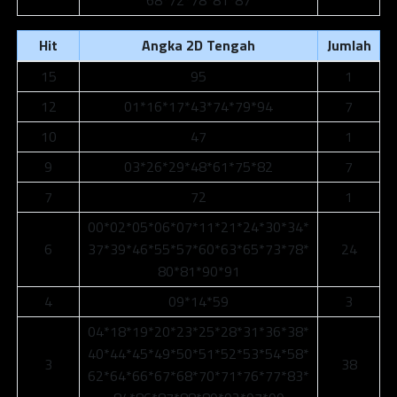
68*72*78*81*87
Hit
Angka 2D Tengah
Jumlah
15
95
1
12
01*16*17*43*74*79*94
7
10
47
1
9
03*26*29*48*61*75*82
7
7
72
1
00*02*05*06*07*11*21*24*30*34*
6
37*39*46*55*57*60*63*65*73*78*
24
80*81*90*91
4
09*14*59
3
04*18*19*20*23*25*28*31*36*38*
40*44*45*49*50*51*52*53*54*58*
3
38
62*64*66*67*68*70*71*76*77*83*