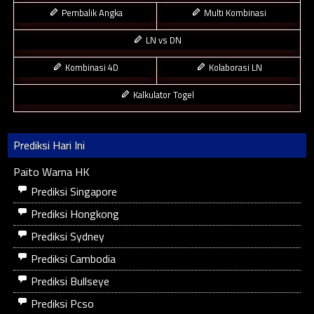
Pembalik Angka
Multi Kombinasi
LN vs DN
Kombinasi 4D
Kolaborasi LN
Kalkulator Togel
Prediksi Hari Ini
Paito Warna HK
Prediksi Singapore
Prediksi Hongkong
Prediksi Sydney
Prediksi Cambodia
Prediksi Bullseye
Prediksi Pcso