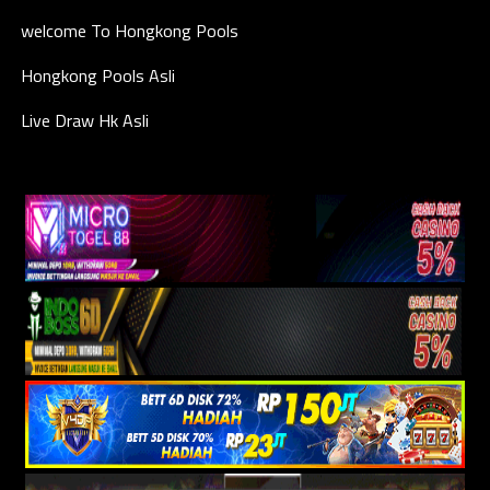
welcome To Hongkong Pools
Hongkong Pools Asli
Live Draw Hk Asli