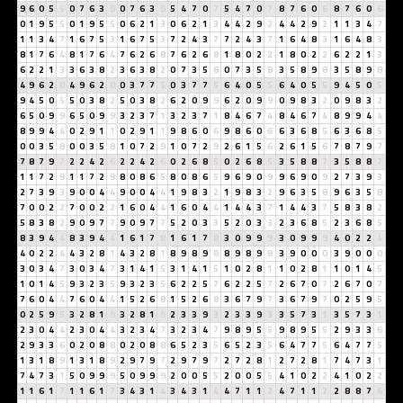
9
6
0
5
5
0
7
6
3
9
0
7
6
3
9
5
4
7
0
7
5
4
7
0
7
8
7
6
0
6
8
7
6
0
6
0
1
9
5
5
0
1
9
5
5
0
6
2
1
3
0
6
2
1
3
4
4
2
9
2
4
4
2
9
2
1
1
3
4
7
1
1
3
4
7
1
6
7
5
3
1
6
7
5
3
7
2
4
3
7
7
2
4
3
7
1
6
4
8
3
1
6
4
8
3
8
1
7
6
4
8
1
7
6
4
7
6
2
6
8
7
6
2
6
8
1
8
0
2
2
1
8
0
2
2
6
2
2
1
3
6
2
2
1
3
3
6
3
8
2
3
6
3
8
2
0
7
3
5
8
0
7
3
5
8
3
5
8
9
8
3
5
8
9
8
4
9
6
2
8
4
9
6
2
8
0
3
7
7
5
0
3
7
7
5
6
4
0
5
5
6
4
0
5
5
9
4
5
0
5
9
4
5
0
5
5
0
3
8
2
5
0
3
8
2
6
2
0
9
9
6
2
0
9
9
0
9
8
3
2
0
9
8
3
2
6
5
0
9
9
6
5
0
9
9
3
2
3
7
1
3
2
3
7
1
8
4
6
7
4
8
4
6
7
4
8
9
9
4
4
8
9
9
4
4
0
2
9
1
1
0
2
9
1
1
9
8
6
0
6
9
8
6
0
6
6
3
6
8
5
6
3
6
8
5
0
0
3
5
8
0
0
3
5
8
1
0
7
2
9
1
0
7
2
9
2
6
1
5
6
2
6
1
5
6
7
8
7
9
7
7
8
7
9
7
2
2
4
2
6
2
2
4
2
6
0
2
6
8
5
0
2
6
8
5
3
5
8
8
7
3
5
8
8
7
1
1
7
2
9
1
1
7
2
9
8
0
8
6
5
8
0
8
6
5
9
6
9
0
9
9
6
9
0
9
2
7
3
9
3
2
7
3
9
3
9
0
0
4
4
9
0
0
4
4
1
9
8
3
2
1
9
8
3
2
9
6
3
5
8
9
6
3
5
8
7
0
0
2
2
7
0
0
2
2
1
6
0
4
4
1
6
0
4
4
1
4
4
3
7
1
4
4
3
7
5
8
3
8
2
5
8
3
8
2
9
0
9
7
7
9
0
9
7
7
5
2
0
3
3
5
2
0
3
3
2
3
6
8
5
2
3
6
8
5
8
3
9
4
4
8
3
9
4
4
1
6
1
7
8
1
6
1
7
8
3
0
9
9
9
3
0
9
9
9
4
0
2
2
4
4
0
2
2
4
4
3
2
8
1
4
3
2
8
1
8
9
8
9
8
8
9
8
9
8
3
9
0
0
0
3
9
0
0
0
3
0
3
4
7
3
0
3
4
7
3
1
4
1
5
3
1
4
1
5
1
0
2
8
1
1
0
2
8
1
1
0
1
4
5
1
0
1
4
5
9
3
2
3
5
9
3
2
3
5
6
2
2
5
7
6
2
2
5
7
2
6
7
0
7
2
6
7
0
7
7
6
0
4
4
7
6
0
4
4
1
5
2
6
8
1
5
2
6
8
3
6
7
9
7
3
6
7
9
7
0
2
5
9
5
0
2
5
9
5
3
2
8
1
9
3
2
8
1
9
2
3
3
9
3
2
3
3
9
3
3
5
7
3
1
3
5
7
3
1
2
3
0
4
4
2
3
0
4
4
3
2
3
4
7
3
2
3
4
7
9
8
9
5
5
9
8
9
5
5
2
9
3
3
6
2
9
3
3
6
0
2
0
8
8
0
2
0
8
8
6
5
2
3
5
6
5
2
3
5
6
4
7
7
5
6
4
7
7
5
1
3
1
8
9
1
3
1
8
9
2
9
7
9
7
2
9
7
9
7
2
7
2
8
1
2
7
2
8
1
7
4
7
3
1
7
4
7
3
1
5
0
9
9
9
5
0
9
9
9
2
0
0
5
5
2
0
0
5
5
4
1
0
2
2
4
1
0
2
2
1
1
6
1
7
1
1
6
1
7
3
4
3
1
4
3
4
3
1
4
4
7
1
1
2
4
7
1
1
2
2
8
8
7
6