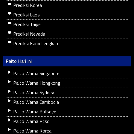
Prediksi Korea
Prediksi Laos
Prediksi Taipei
Prediksi Nevada
Prediksi Kami Lengkap
Paito Hari Ini
Paito Warna Singapore
Paito Warna Hongkong
Paito Warna Sydney
Paito Warna Cambodia
Paito Warna Bullseye
Paito Warna Pcso
Paito Warna Korea