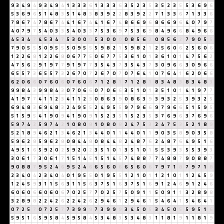
9
3
4
9
4
9
3
4
9
4
1
3
3
3
6
1
3
3
3
6
3
5
2
3
5
3
5
2
3
5
5
3
6
9
6
5
3
6
9
6
5
1
4
8
3
5
1
4
8
3
8
3
9
2
2
8
3
9
2
2
7
1
3
3
6
7
1
3
3
6
7
8
6
7
4
7
8
6
7
4
4
1
6
7
4
4
1
6
7
4
8
6
6
9
6
8
6
6
9
6
4
0
7
9
7
4
0
7
9
7
5
4
0
3
3
5
4
0
3
3
7
5
3
6
9
7
5
3
6
9
8
4
9
6
6
8
4
9
6
6
4
5
3
4
7
4
5
3
4
7
5
3
0
0
0
5
3
0
0
0
0
8
5
6
2
0
8
5
6
2
7
9
0
5
5
7
9
0
5
5
5
0
9
5
5
5
0
9
5
5
5
9
8
2
1
5
9
8
2
1
2
5
6
0
6
2
5
6
0
6
1
2
2
6
8
1
2
2
6
8
0
6
7
7
5
0
6
7
7
5
3
6
1
0
1
3
6
1
0
1
4
7
5
6
2
4
7
5
6
2
9
1
9
7
7
9
1
9
7
7
3
5
4
3
7
3
5
4
3
7
3
0
9
6
6
3
0
9
6
6
6
5
5
7
3
6
5
5
7
3
2
6
7
0
7
2
6
7
0
7
0
7
6
4
1
0
7
6
4
1
6
2
0
6
6
6
2
0
6
6
0
7
6
0
6
0
7
6
0
6
7
1
2
8
1
7
1
2
8
1
8
3
4
8
3
8
3
4
8
3
9
9
8
4
3
9
9
8
4
3
0
7
0
6
6
0
7
0
6
6
3
5
1
0
1
3
5
1
0
1
4
1
9
7
7
4
1
9
7
7
4
1
1
2
3
4
1
1
2
3
0
8
6
3
9
0
8
6
3
9
3
9
3
2
5
3
9
3
2
5
6
9
4
8
3
6
9
4
8
3
2
4
9
5
5
2
4
9
5
5
9
7
9
6
6
9
7
9
6
6
5
1
5
9
5
5
1
5
9
5
4
1
9
0
9
4
1
9
0
9
1
5
2
3
5
1
5
2
3
5
3
7
6
9
6
3
7
6
9
6
5
9
7
4
2
5
9
7
4
2
1
0
8
0
8
1
0
8
0
8
2
4
7
5
3
2
4
7
5
3
5
2
1
8
9
5
2
1
8
9
4
6
2
1
3
4
6
2
1
3
4
4
0
1
1
4
4
0
1
1
9
0
3
5
8
9
0
3
5
8
5
9
6
2
8
5
9
6
2
8
0
8
4
4
8
0
8
4
4
8
2
4
8
7
6
2
4
8
7
6
4
9
5
1
6
4
9
5
1
6
5
9
2
0
2
5
9
2
0
2
3
5
1
0
1
3
5
1
0
1
5
5
3
9
3
5
5
3
9
3
3
0
6
1
7
3
0
6
1
7
1
5
1
4
5
1
5
1
4
5
7
4
8
8
7
7
4
8
8
7
9
0
8
8
7
9
0
8
8
7
9
5
2
4
6
9
5
2
4
6
6
5
6
0
6
6
5
6
0
6
7
9
7
1
8
7
9
7
1
8
2
3
4
0
4
2
3
4
0
4
0
1
9
5
5
0
1
9
5
5
1
2
1
0
1
1
2
1
0
1
1
2
4
5
9
1
2
4
5
9
3
1
1
5
6
3
1
1
5
6
3
7
5
1
6
3
7
5
1
6
9
1
2
4
6
9
1
2
4
6
6
0
6
0
6
6
0
6
0
6
7
0
2
5
7
7
0
2
5
7
5
0
9
1
1
5
0
9
1
1
3
2
8
9
8
3
2
8
9
8
2
2
4
2
6
2
2
4
2
6
2
9
4
6
1
2
9
4
6
1
5
4
6
4
1
5
4
6
4
1
0
7
2
5
7
0
7
2
5
7
7
3
9
9
9
7
3
9
9
9
3
4
5
0
5
3
4
5
0
5
5
9
5
1
6
5
9
5
1
6
5
9
5
8
4
5
9
5
8
4
5
3
4
8
3
5
3
4
8
3
1
1
8
1
9
1
1
8
1
9