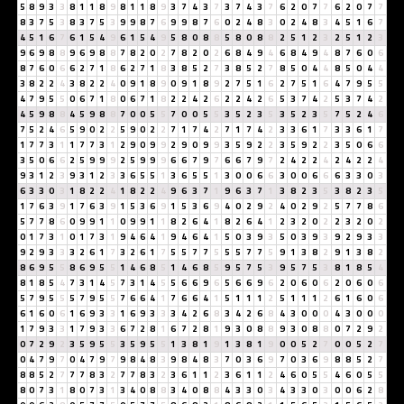
5
8
9
3
3
8
1
1
8
9
8
1
1
8
9
3
7
4
3
7
3
7
4
3
7
6
2
0
7
7
6
2
0
7
7
8
3
7
5
3
8
3
7
5
3
9
9
8
7
6
9
9
8
7
6
0
2
4
8
3
0
2
4
8
3
4
5
1
6
7
4
5
1
6
7
6
1
5
4
9
6
1
5
4
9
5
8
0
8
8
5
8
0
8
8
2
5
1
2
3
2
5
1
2
3
9
6
9
8
8
9
6
9
8
8
7
8
2
0
2
7
8
2
0
2
6
8
4
9
4
6
8
4
9
4
8
7
6
0
6
8
7
6
0
6
6
2
7
1
8
6
2
7
1
8
3
8
5
2
7
3
8
5
2
7
8
5
0
4
4
8
5
0
4
4
3
8
2
2
4
3
8
2
2
4
0
9
1
8
9
0
9
1
8
9
2
7
5
1
6
2
7
5
1
6
4
7
9
5
5
4
7
9
5
5
0
6
7
1
8
0
6
7
1
8
2
2
4
2
6
2
2
4
2
6
5
3
7
4
2
5
3
7
4
2
4
5
9
8
8
4
5
9
8
8
7
0
0
5
5
7
0
0
5
5
3
5
2
3
5
3
5
2
3
5
7
5
2
4
6
7
5
2
4
6
5
9
0
2
2
5
9
0
2
2
7
1
7
4
2
7
1
7
4
2
3
3
6
1
7
3
3
6
1
7
1
7
7
3
1
1
7
7
3
1
2
9
0
9
9
2
9
0
9
9
3
5
9
2
2
3
5
9
2
2
3
5
0
6
6
3
5
0
6
6
2
5
9
9
9
2
5
9
9
9
6
6
7
9
7
6
6
7
9
7
2
4
2
2
4
2
4
2
2
4
9
3
1
2
3
9
3
1
2
3
3
6
5
5
1
3
6
5
5
1
3
0
0
6
6
3
0
0
6
6
6
3
3
0
3
6
3
3
0
3
1
8
2
2
4
1
8
2
2
4
9
6
3
7
1
9
6
3
7
1
3
8
2
3
5
3
8
2
3
5
1
7
6
3
9
1
7
6
3
9
1
5
3
6
9
1
5
3
6
9
4
0
2
9
2
4
0
2
9
2
5
7
7
8
6
5
7
7
8
6
0
9
9
1
1
0
9
9
1
1
8
2
6
4
1
8
2
6
4
1
2
3
2
0
2
2
3
2
0
2
0
1
7
3
1
0
1
7
3
1
9
4
6
4
1
9
4
6
4
1
5
0
3
9
3
5
0
3
9
3
9
2
9
3
3
9
2
9
3
3
3
2
6
1
7
3
2
6
1
7
5
5
7
7
5
5
5
7
7
5
9
1
3
8
2
9
1
3
8
2
8
6
9
5
5
8
6
9
5
5
1
4
6
8
5
1
4
6
8
5
9
5
7
5
3
9
5
7
5
3
8
1
8
5
4
8
1
8
5
4
7
3
1
4
5
7
3
1
4
5
5
6
6
9
6
5
6
6
9
6
2
0
6
0
6
2
0
6
0
6
5
7
9
5
5
5
7
9
5
5
7
6
6
4
1
7
6
6
4
1
5
1
1
1
2
5
1
1
1
2
6
1
6
0
6
6
1
6
0
6
1
6
9
3
3
1
6
9
3
3
3
4
2
6
8
3
4
2
6
8
4
3
0
0
0
4
3
0
0
0
1
7
9
3
3
1
7
9
3
3
6
7
2
8
1
6
7
2
8
1
9
3
0
8
8
9
3
0
8
8
0
7
2
9
2
0
7
2
9
2
3
5
9
5
5
3
5
9
5
5
1
3
8
1
9
1
3
8
1
9
0
0
5
2
7
0
0
5
2
7
0
4
7
9
7
0
4
7
9
7
9
8
4
8
3
9
8
4
8
3
7
0
3
6
9
7
0
3
6
9
8
8
5
2
7
8
8
5
2
7
7
7
8
3
2
7
7
8
3
2
3
6
1
1
2
3
6
1
1
2
4
6
0
5
5
4
6
0
5
5
8
0
7
3
1
8
0
7
3
1
3
4
0
8
8
3
4
0
8
8
4
3
3
0
3
4
3
3
0
3
0
0
6
2
8