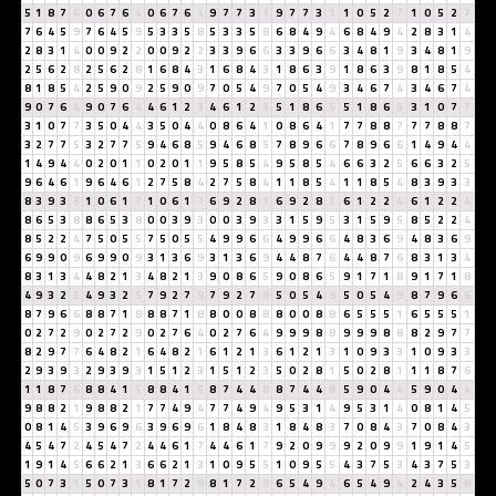
5
1
8
7
6
0
6
7
6
4
0
6
7
6
4
9
7
7
3
1
9
7
7
3
1
1
0
5
2
7
1
0
5
2
7
7
6
4
5
9
7
6
4
5
9
5
3
3
5
8
5
3
3
5
8
6
8
4
9
4
6
8
4
9
4
2
8
3
1
4
2
8
3
1
4
0
0
9
2
2
0
0
9
2
2
3
3
9
6
6
3
3
9
6
6
3
4
8
1
9
3
4
8
1
9
2
5
6
2
8
2
5
6
2
8
1
6
8
4
3
1
6
8
4
3
1
8
6
3
9
1
8
6
3
9
8
1
8
5
4
8
1
8
5
4
2
5
9
0
9
2
5
9
0
9
7
0
5
4
9
7
0
5
4
9
3
4
6
7
4
3
4
6
7
4
9
0
7
6
4
9
0
7
6
4
4
6
1
2
3
4
6
1
2
3
5
1
8
6
5
5
1
8
6
5
3
1
0
7
7
3
1
0
7
7
3
5
0
4
4
3
5
0
4
4
0
8
6
4
1
0
8
6
4
1
7
7
8
8
7
7
7
8
8
7
3
2
7
7
5
3
2
7
7
5
9
4
6
8
5
9
4
6
8
5
7
8
9
6
6
7
8
9
6
6
1
4
9
4
4
1
4
9
4
4
0
2
0
1
1
0
2
0
1
1
9
5
8
5
4
9
5
8
5
4
6
6
3
2
5
6
6
3
2
5
9
6
4
6
1
9
6
4
6
1
2
7
5
8
4
2
7
5
8
4
1
1
8
5
4
1
1
8
5
4
8
3
9
3
3
8
3
9
3
3
1
0
6
1
7
1
0
6
1
7
6
9
2
8
1
6
9
2
8
1
6
1
2
2
4
6
1
2
2
4
8
6
5
3
8
8
6
5
3
8
0
0
3
9
3
0
0
3
9
3
3
1
5
9
5
3
1
5
9
5
8
5
2
2
4
8
5
2
2
4
7
5
0
5
5
7
5
0
5
5
4
9
9
6
6
4
9
9
6
6
4
8
3
6
9
4
8
3
6
9
6
9
9
0
9
6
9
9
0
9
3
1
3
6
9
3
1
3
6
9
4
4
8
7
6
4
4
8
7
6
8
3
1
3
4
8
3
1
3
4
4
8
2
1
3
4
8
2
1
3
9
0
8
6
5
9
0
8
6
5
9
1
7
1
8
9
1
7
1
8
4
9
3
2
5
4
9
3
2
5
7
9
2
7
9
7
9
2
7
9
5
0
5
4
9
5
0
5
4
9
8
7
9
6
6
8
7
9
6
6
8
8
7
1
8
8
8
7
1
8
8
0
0
8
8
8
0
0
8
8
6
5
5
5
1
6
5
5
5
1
0
2
7
2
9
0
2
7
2
9
0
2
7
6
4
0
2
7
6
4
9
9
9
8
8
9
9
9
8
8
8
2
9
7
7
8
2
9
7
7
6
4
8
2
1
6
4
8
2
1
6
1
2
1
3
6
1
2
1
3
1
0
9
3
3
1
0
9
3
3
2
9
3
9
3
2
9
3
9
3
1
5
1
2
3
1
5
1
2
3
5
0
2
8
1
5
0
2
8
1
1
1
8
7
6
1
1
8
7
6
8
8
4
1
5
8
8
4
1
5
8
7
4
4
8
8
7
4
4
8
5
9
0
4
4
5
9
0
4
4
9
8
8
2
1
9
8
8
2
1
7
7
4
9
4
7
7
4
9
4
9
5
3
1
4
9
5
3
1
4
0
8
1
4
5
0
8
1
4
5
3
9
6
9
6
3
9
6
9
6
1
8
4
8
3
1
8
4
8
3
7
0
8
4
3
7
0
8
4
3
4
5
4
7
2
4
5
4
7
2
4
4
6
1
7
4
4
6
1
7
9
2
0
9
9
9
2
0
9
9
1
9
1
4
5
1
9
1
4
5
6
6
2
1
3
6
6
2
1
3
1
0
9
5
5
1
0
9
5
5
4
3
7
5
3
4
3
7
5
3
5
0
7
3
1
5
0
7
3
1
8
1
7
2
9
8
1
7
2
9
6
5
4
9
4
6
5
4
9
4
2
4
3
5
8