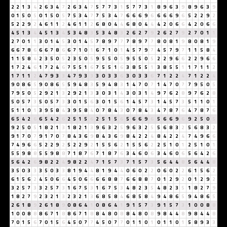
2
2
1
3
4
2
6
3
4
7
2
6
3
4
7
5
7
7
3
1
5
7
7
3
1
8
9
6
3
9
8
9
6
3
9
0
1
5
0
5
0
1
5
0
5
7
5
3
4
7
7
5
3
4
7
6
6
6
9
6
6
6
6
9
6
5
2
2
9
2
5
2
2
9
2
4
6
1
1
2
4
6
1
1
2
6
8
0
4
4
6
8
0
4
4
4
2
0
6
6
4
2
0
6
6
4
5
1
3
4
4
5
1
3
4
5
3
4
8
3
5
3
4
8
3
2
6
2
7
9
2
6
2
7
9
2
7
0
1
1
2
7
0
1
1
3
0
1
4
5
3
0
1
4
5
7
8
9
7
7
7
8
9
7
7
8
0
8
1
9
8
0
8
1
9
6
6
7
8
6
6
6
7
8
6
6
7
1
0
1
6
7
1
0
1
4
5
7
9
7
4
5
7
9
7
1
1
5
8
4
1
1
5
8
4
2
3
5
0
5
2
3
5
0
5
9
5
5
0
5
9
5
5
0
5
2
2
9
6
6
2
2
9
6
6
1
7
2
4
6
1
7
2
4
6
7
5
5
1
6
7
5
5
1
6
3
8
5
5
1
3
8
5
5
1
1
7
1
1
2
1
7
1
1
2
4
7
9
3
3
4
7
9
3
3
3
0
3
3
6
3
0
3
3
6
7
1
2
2
4
7
1
2
2
4
9
0
8
6
5
9
0
8
6
5
5
9
4
8
3
5
9
4
8
3
1
4
7
0
7
1
4
7
0
7
7
9
5
0
5
7
9
5
0
5
2
9
2
1
3
2
9
2
1
3
3
0
3
1
4
3
0
3
1
4
9
7
6
2
8
9
7
6
2
8
5
0
5
7
3
5
0
5
7
3
3
0
1
5
6
3
0
1
5
6
1
4
5
7
3
1
4
5
7
3
5
1
1
0
1
5
1
1
0
1
3
9
5
8
4
3
9
5
8
4
0
7
8
4
3
0
7
8
4
3
4
7
8
7
6
4
7
8
7
6
6
5
4
2
6
6
5
4
2
6
2
5
1
5
6
2
5
1
5
6
5
6
6
9
6
5
6
6
9
6
9
2
5
0
5
9
2
5
0
5
1
8
2
1
3
1
8
2
1
3
9
6
3
2
5
9
6
3
2
5
5
6
8
3
2
5
6
8
3
2
9
1
7
0
7
9
1
7
0
7
8
4
3
6
9
8
4
3
6
9
8
4
2
2
4
8
4
2
2
4
7
4
9
6
6
7
4
9
6
6
5
2
2
9
2
5
2
2
9
2
1
5
5
6
2
1
5
5
6
2
2
5
1
0
1
2
5
1
0
1
5
5
9
8
8
5
5
9
8
8
7
1
8
7
6
7
1
8
7
6
3
4
6
0
6
3
4
6
0
6
5
6
4
2
6
5
6
4
2
6
9
8
2
2
4
9
8
2
2
4
7
1
5
7
3
7
1
5
7
3
5
6
4
4
8
5
6
4
4
8
3
5
0
3
3
3
5
0
3
3
8
1
9
4
4
8
1
9
4
4
0
6
0
2
2
0
6
0
2
2
6
1
5
6
2
6
1
5
6
2
4
5
0
6
6
4
5
0
6
6
6
6
8
8
7
6
6
8
8
7
0
1
2
9
2
0
1
2
9
2
3
2
5
7
3
3
2
5
7
3
1
6
7
5
3
1
6
7
5
3
4
8
2
3
5
4
8
2
3
5
1
8
2
7
9
1
8
2
7
9
2
3
2
1
3
2
3
2
1
3
6
8
5
8
4
6
8
5
8
4
9
4
8
6
5
9
4
8
6
5
2
6
1
8
9
2
6
1
8
9
0
8
6
4
1
0
8
6
4
1
9
1
5
7
3
9
1
5
7
3
1
0
0
8
8
1
0
0
8
8
8
6
7
1
8
8
6
7
1
8
8
4
8
0
8
8
4
8
0
8
9
8
4
4
8
9
8
4
4
8
7
0
1
5
6
7
0
1
5
6
4
5
0
7
7
4
5
0
7
7
0
1
1
0
1
0
1
1
0
1
5
8
9
3
3