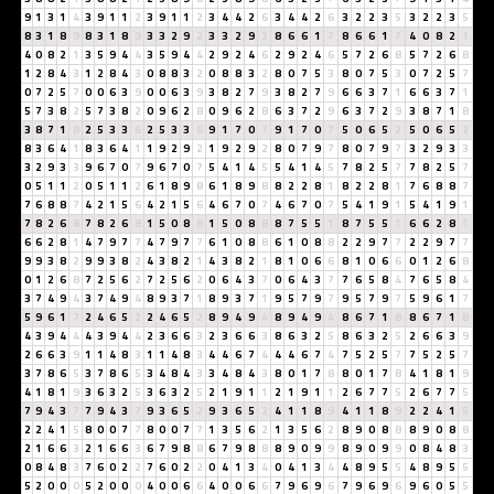
9
1
3
1
4
3
9
1
1
2
3
9
1
1
2
3
4
4
2
6
3
4
4
2
6
3
2
2
3
5
3
2
2
3
5
8
3
1
8
9
8
3
1
8
9
3
3
2
9
2
3
3
2
9
2
8
6
6
1
7
8
6
6
1
7
4
0
8
2
1
4
0
8
2
1
3
5
9
4
4
3
5
9
4
4
2
9
2
4
6
2
9
2
4
6
5
7
2
6
8
5
7
2
6
8
1
2
8
4
3
1
2
8
4
3
0
8
8
3
2
0
8
8
3
2
8
0
7
5
3
8
0
7
5
3
0
7
2
5
7
0
7
2
5
7
0
0
6
3
9
0
0
6
3
9
3
8
2
7
9
3
8
2
7
9
6
6
3
7
1
6
6
3
7
1
5
7
3
8
2
5
7
3
8
2
0
9
6
2
8
0
9
6
2
8
6
3
7
2
9
6
3
7
2
9
3
8
7
1
8
3
8
7
1
8
2
5
3
3
6
2
5
3
3
6
9
1
7
0
7
9
1
7
0
7
5
0
6
5
2
5
0
6
5
2
8
3
6
4
1
8
3
6
4
1
1
9
2
9
2
1
9
2
9
2
8
0
7
9
7
8
0
7
9
7
3
2
9
3
3
3
2
9
3
3
9
6
7
0
7
9
6
7
0
7
5
4
1
4
5
5
4
1
4
5
7
8
2
5
7
7
8
2
5
7
0
5
1
1
2
0
5
1
1
2
6
1
8
9
8
6
1
8
9
8
8
2
2
8
1
8
2
2
8
1
7
6
8
8
7
7
6
8
8
7
4
2
1
5
6
4
2
1
5
6
4
6
7
0
7
4
6
7
0
7
5
4
1
9
1
5
4
1
9
1
7
8
2
6
8
7
8
2
6
8
1
5
0
8
8
1
5
0
8
8
8
7
5
5
1
8
7
5
5
1
6
6
2
8
1
6
6
2
8
1
4
7
9
7
7
4
7
9
7
7
6
1
0
8
8
6
1
0
8
8
2
2
9
7
7
2
2
9
7
7
9
9
3
8
2
9
9
3
8
2
4
3
8
2
1
4
3
8
2
1
8
1
0
6
6
8
1
0
6
6
0
1
2
6
8
0
1
2
6
8
7
2
5
6
2
7
2
5
6
2
0
6
4
3
7
0
6
4
3
7
7
6
5
8
4
7
6
5
8
4
3
7
4
9
4
3
7
4
9
4
8
9
3
7
1
8
9
3
7
1
9
5
7
9
7
9
5
7
9
7
5
9
6
1
7
5
9
6
1
7
2
4
6
5
2
2
4
6
5
2
8
9
4
9
4
8
9
4
9
4
8
6
7
1
8
8
6
7
1
8
4
3
9
4
4
4
3
9
4
4
2
3
6
6
3
2
3
6
6
3
8
6
3
2
5
8
6
3
2
5
2
6
6
3
9
2
6
6
3
9
1
1
4
8
3
1
1
4
8
3
4
4
6
7
4
4
4
6
7
4
7
5
2
5
7
7
5
2
5
7
3
7
8
6
5
3
7
8
6
5
3
4
8
4
3
3
4
8
4
3
8
0
1
7
8
8
0
1
7
8
4
1
8
1
9
4
1
8
1
9
3
6
3
2
5
3
6
3
2
5
2
1
9
1
1
2
1
9
1
1
2
6
7
7
5
2
6
7
7
5
7
9
4
3
7
7
9
4
3
7
9
3
6
5
2
9
3
6
5
2
4
1
1
8
9
4
1
1
8
9
2
2
4
1
5
2
2
4
1
5
8
0
0
7
7
8
0
0
7
7
1
3
5
6
2
1
3
5
6
2
8
9
0
8
8
8
9
0
8
8
2
1
6
6
3
2
1
6
6
3
6
7
9
8
8
6
7
9
8
8
8
9
0
9
9
8
9
0
9
9
0
8
4
8
3
0
8
4
8
3
7
6
0
2
2
7
6
0
2
2
0
4
1
3
4
0
4
1
3
4
4
8
9
5
5
4
8
9
5
5
5
2
0
0
0
5
2
0
0
0
4
0
0
6
6
4
0
0
6
6
7
9
6
9
6
7
9
6
9
6
9
6
0
5
5