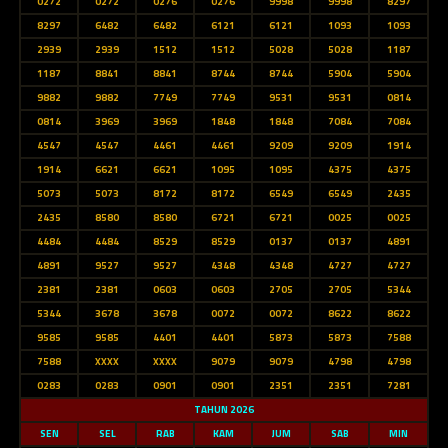
0272
0272
0276
0276
9998
9998
8297
8297
6482
6482
6121
6121
1093
1093
2939
2939
1512
1512
5028
5028
1187
1187
8841
8841
8744
8744
5904
5904
9882
9882
7749
7749
9531
9531
0814
0814
3969
3969
1848
1848
7084
7084
4547
4547
4461
4461
9209
9209
1914
1914
6621
6621
1095
1095
4375
4375
5073
5073
8172
8172
6549
6549
2435
2435
8580
8580
6721
6721
0025
0025
4484
4484
8529
8529
0137
0137
4891
4891
9527
9527
4348
4348
4727
4727
2381
2381
0603
0603
2705
2705
5344
5344
3678
3678
0072
0072
8622
8622
9585
9585
4401
4401
5873
5873
7588
7588
XXXX
XXXX
9079
9079
4798
4798
0283
0283
0901
0901
2351
2351
7281
TAHUN 2026
SEN
SEL
RAB
KAM
JUM
SAB
MIN