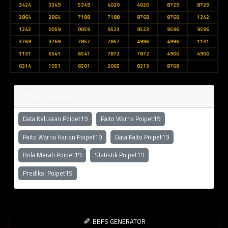
3424
5349
5349
4020
4020
8729
8729
2864
2864
7188
7188
8768
8768
1242
1242
0059
0059
9523
9523
9596
9596
3769
3769
7857
7857
4996
4996
1131
1131
6541
6541
7872
7872
4900
4900
6314
1051
6501
2065
8213
8768
POST TERKAIT
Data Keluaran Poipet19
Paito Warna Poipet19
Paito Warna Harian Poipet19
Data Paito Poipet19
Bola Merah Poipet19
Statistik Poipet19
Prediksi Poipet19
BBFS GENERATOR