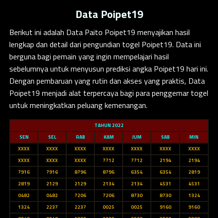
Data Poipet19
Berikut ini adalah
Data Paito Poipet19
menyajikan hasil
lengkap dan detail dari pengundian togel Poipet19. Data ini
berguna bagi pemain yang ingin mempelajari hasil
sebelumnya untuk menyusun prediksi angka Poipet19 hari ini.
Dengan pembaruan yang rutin dan akses yang praktis, Data
Poipet19 menjadi alat terpercaya bagi para penggemar togel
untuk meningkatkan peluang kemenangan.
TAHUN 2022
SEN
SEL
RAB
KAM
JUM
SAB
MIN
XXXX
XXXX
XXXX
XXXX
XXXX
XXXX
XXXX
XXXX
XXXX
XXXX
7712
7712
2194
2194
7916
7916
8796
8796
6354
6354
2819
2819
2129
2129
2134
2134
4531
4531
0482
0482
7206
7206
8730
8730
1324
1324
2237
2237
0025
0025
9160
9160