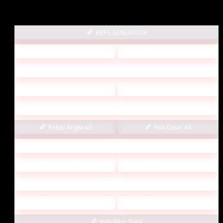
BBFS GENERATOR
Generator LN
Rumus Harian
Rekap Kumat
Rekap Angka CT
Rekap Angka 3D
Rekap Angka 2D
Rekap Angka 4D
Pola Dasar All
Pola Dasar
Pembalik Angka
Multi Kombinasi
LN vs DN
Kombinasi 4D
Kolaborasi LN
Kalkulator Togel