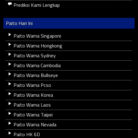
Prediksi Kami Lengkap
Paito Hari Ini
Paito Warna Singapore
Paito Warna Hongkong
Paito Warna Sydney
Paito Warna Cambodia
Paito Warna Bullseye
Paito Warna Pcso
Paito Warna Korea
Paito Warna Laos
Paito Warna Taipei
Paito Warna Nevada
Paito HK 6D