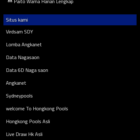
Paito Warna Harian Lengkap
Situs kami
Virdsam SDY
Lomba Angkanet
Data Nagasaon
Data 6D Naga saon
Angkanet
Sydneypools
welcome To Hongkong Pools
Hongkong Pools Asli
Live Draw Hk Asli