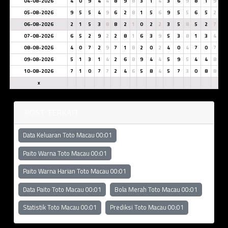
04-08-2026
4
0
9
4
4
8
9
8
3
1
4
3
6
9
8
1
9
05-08-2026
9
5
5
4
9
6
2
8
1
5
6
9
5
5
6
5
2
06-08-2026
2
1
5
3
8
8
2
1
0
2
2
3
5
8
5
2
7
07-08-2026
6
5
2
9
2
2
8
1
6
3
9
5
3
8
1
3
4
08-08-2026
4
0
7
2
9
7
1
8
2
0
2
4
0
4
7
0
7
09-08-2026
5
1
3
1
4
2
6
8
9
4
4
5
9
5
4
4
8
10-08-2026
7
1
0
7
7
2
4
6
5
8
4
5
7
3
0
8
8
x
POST TERKAIT
Data Keluaran Toto Macau 00:01
Paito Warna Toto Macau 00:01
Paito Warna Harian Toto Macau 00:01
Data Paito Toto Macau 00:01
Bola Merah Toto Macau 00:01
Statistik Toto Macau 00:01
Prediksi Toto Macau 00:01