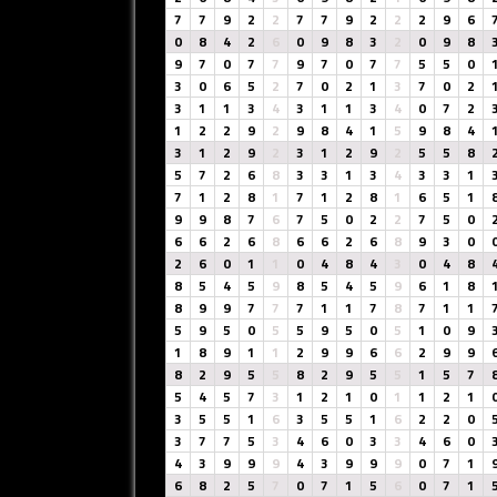
7
7
9
2
2
7
7
9
2
2
2
9
6
0
8
4
2
6
0
9
8
3
2
0
9
8
9
7
0
7
7
9
7
0
7
7
5
5
0
3
0
6
5
2
7
0
2
1
3
7
0
2
3
1
1
3
4
3
1
1
3
4
0
7
2
1
2
2
9
2
9
8
4
1
5
9
8
4
3
1
2
9
2
3
1
2
9
2
5
5
8
5
7
2
6
8
3
3
1
3
4
3
3
1
7
1
2
8
1
7
1
2
8
1
6
5
1
9
9
8
7
6
7
5
0
2
2
7
5
0
6
6
2
6
8
6
6
2
6
8
9
3
0
2
6
0
1
1
0
4
8
4
3
0
4
8
8
5
4
5
9
8
5
4
5
9
6
1
8
8
9
9
7
7
7
1
1
7
8
7
1
1
5
9
5
0
5
5
9
5
0
5
1
0
9
1
8
9
1
1
2
9
9
6
6
2
9
9
8
2
9
5
5
8
2
9
5
5
1
5
7
5
4
5
7
3
1
2
1
0
1
1
2
1
3
5
5
1
6
3
5
5
1
6
2
2
0
3
7
7
5
3
4
6
0
3
3
4
6
0
4
3
9
9
9
4
3
9
9
9
0
7
1
6
8
2
5
7
0
7
1
5
6
0
7
1