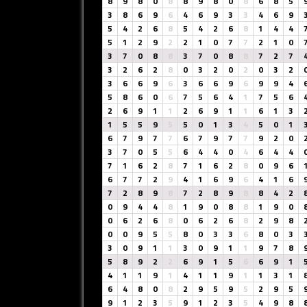
8
9
8
0
8
8
9
8
0
8
6
8
5
3
8
6
9
6
4
6
9
3
3
4
6
9
5
4
2
6
8
5
4
2
6
8
1
4
4
5
1
2
9
2
2
1
0
7
7
2
1
0
3
7
0
8
8
3
7
0
8
8
7
2
7
3
2
6
2
8
0
3
2
0
2
0
3
2
3
6
6
9
6
3
6
6
9
6
9
9
4
5
8
6
0
6
7
5
6
4
1
7
5
6
2
6
9
1
1
2
6
9
1
1
6
1
3
1
5
5
9
5
5
0
1
3
4
5
0
1
6
7
9
7
7
6
7
9
7
7
9
2
0
3
7
0
5
5
6
4
4
0
4
6
4
4
7
1
6
2
8
7
1
6
2
8
0
9
6
6
7
7
2
9
4
1
6
9
6
4
1
6
7
2
8
9
8
7
2
8
9
8
8
4
2
0
9
4
4
8
1
9
0
8
8
1
9
0
0
6
2
6
8
0
6
2
6
8
2
9
8
0
0
9
5
5
8
0
3
3
6
8
0
3
3
0
9
1
1
3
0
9
1
1
9
7
8
5
8
9
2
2
6
9
1
5
6
6
9
1
4
1
1
9
1
4
1
1
9
1
1
3
1
6
4
8
0
8
2
9
5
9
5
2
9
5
9
1
2
3
5
9
1
2
3
5
4
9
8