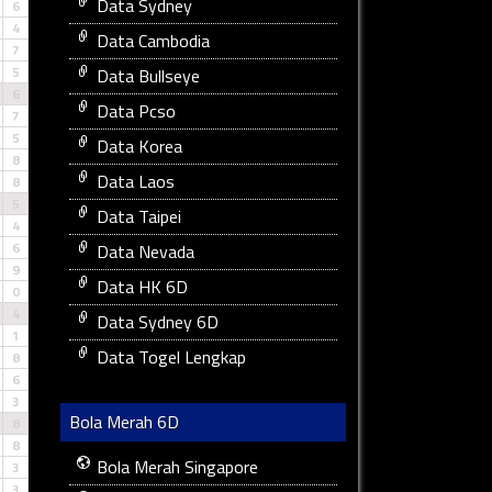
Data Sydney
6
4
Data Cambodia
7
5
Data Bullseye
6
Data Pcso
7
5
Data Korea
8
Data Laos
8
5
Data Taipei
4
6
Data Nevada
9
Data HK 6D
0
4
Data Sydney 6D
1
Data Togel Lengkap
8
6
3
Bola Merah 6D
8
8
Bola Merah Singapore
3
3