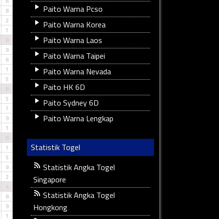
6
Paito Warna Pcso
8
2
Paito Warna Korea
1
Paito Warna Laos
8
9
Paito Warna Taipei
6
1
Paito Warna Nevada
5
Paito HK 6D
8
5
Paito Sydney 6D
7
Paito Warna Lengkap
9
1
8
Statistik Togel
1
5
Statistik Angka Togel
9
2
Singapore
4
Statistik Angka Togel
8
9
Hongkong
1