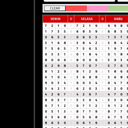
CLEAR
SENIN
D
SELASA
D
RABU
7
2
1
9
1
7
2
1
9
1
9
9
8
1
7
3
5
8
6
8
5
9
5
6
8
5
0
6
5
3
8
0
6
5
3
8
1
3
7
3
1
6
8
5
3
8
4
2
6
3
8
4
7
5
6
5
2
7
5
6
5
2
1
9
7
0
3
3
1
4
0
1
8
4
3
0
1
8
8
0
0
6
6
8
0
0
6
6
5
9
3
6
2
9
8
8
5
7
0
7
7
5
7
0
8
1
2
9
2
8
1
2
9
2
1
8
6
6
1
0
4
4
3
6
8
8
7
3
6
8
9
0
3
4
7
9
0
3
4
7
0
4
7
3
4
2
1
3
6
2
0
3
3
6
2
0
4
2
6
7
4
4
2
6
7
4
4
7
0
8
0
5
7
3
5
3
0
4
4
5
3
0
0
7
1
2
3
0
7
1
2
3
9
1
2
0
5
1
3
4
8
7
7
9
7
8
7
7
0
5
6
8
5
0
5
6
8
5
6
7
5
8
6
5
0
5
0
6
1
9
1
0
6
1