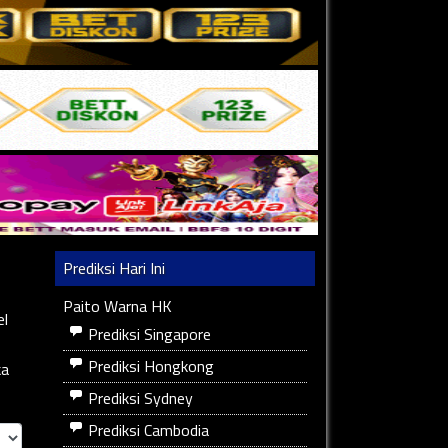
Prediksi Hari Ini
Paito Warna HK
el
Prediksi Singapore
Prediksi Hongkong
ka
Prediksi Sydney
Prediksi Cambodia