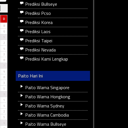
Prediksi Bullseye
Prediksi Pcso
D
Prediksi Korea
8
Prediksi Laos
6
5
Prediksi Taipei
2
4
Prediksi Nevada
3
Prediksi Kami Lengkap
8
7
4
Paito Hari Ini
8
3
Paito Warna Singapore
5
3
Paito Warna Hongkong
1
Paito Warna Sydney
4
2
Paito Warna Cambodia
5
4
Paito Warna Bullseye