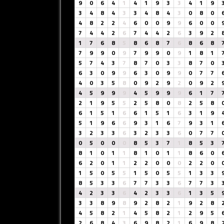
9
0
6
4
1
4
1
9
3
3
4
1
9
3
4
8
4
3
3
4
8
4
3
0
8
0
4
8
2
2
4
6
0
0
9
9
6
0
0
7
4
4
2
6
7
4
4
2
6
3
9
2
1
7
6
8
5
8
6
8
7
6
8
6
8
7
9
9
0
9
7
9
9
0
9
1
8
1
5
7
4
3
7
8
7
0
3
3
8
7
0
6
3
0
9
9
6
3
0
9
9
0
7
7
4
0
3
5
8
0
9
2
9
2
0
9
2
4
5
9
9
9
4
5
9
9
9
6
1
7
2
1
9
5
5
2
5
8
0
8
2
5
8
6
1
5
1
6
6
1
5
1
6
3
1
9
5
1
9
6
6
9
3
1
6
7
9
3
1
3
2
3
3
6
3
2
3
3
6
0
7
7
0
5
0
0
0
8
5
3
7
1
8
5
3
8
1
0
1
1
8
1
0
1
1
8
6
0
6
2
0
1
1
2
2
0
0
0
2
2
0
1
5
0
5
5
1
5
0
5
5
1
3
3
8
5
3
3
6
7
7
3
3
6
7
7
3
4
2
3
3
6
4
2
3
3
6
1
3
5
3
3
8
9
8
9
2
8
2
1
9
2
8
4
5
8
2
1
4
5
8
2
1
2
9
5
2
6
8
4
3
6
9
8
2
1
6
9
8