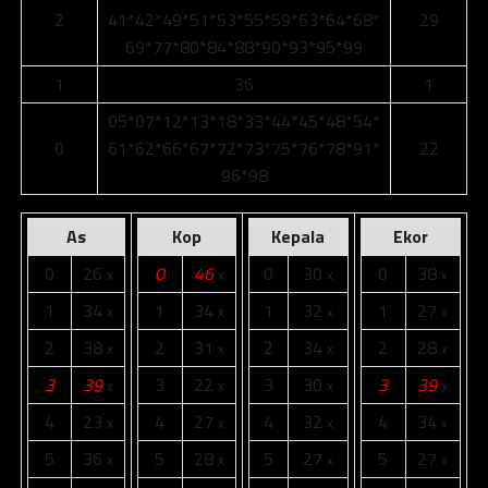
2
41*42*49*51*53*55*59*63*64*68*
29
69*77*80*84*88*90*93*95*99
1
36
1
05*07*12*13*18*33*44*45*48*54*
0
61*62*66*67*72*73*75*76*78*91*
22
96*98
As
Kop
Kepala
Ekor
0
26
0
46
0
30
0
38
x
x
x
x
1
34
1
34
1
32
1
27
x
x
x
x
2
38
2
31
2
34
2
28
x
x
x
x
3
39
3
22
3
30
3
39
x
x
x
x
4
23
4
27
4
32
4
34
x
x
x
x
5
36
5
28
5
27
5
27
x
x
x
x