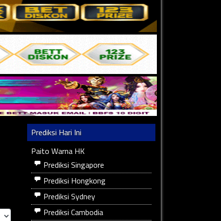
Prediksi Hari Ini
Paito Warna HK
Prediksi Singapore
Prediksi Hongkong
Prediksi Sydney
Prediksi Cambodia