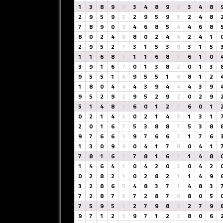
1
3
8
9
8
3
4
8
9
8
3
4
8
2
9
5
9
5
2
9
5
9
5
2
4
8
7
8
9
0
9
4
6
8
5
4
4
6
8
8
0
2
4
6
8
0
2
4
6
2
4
1
2
9
5
2
7
3
1
5
3
8
3
1
5
1
1
6
8
5
1
1
6
8
5
6
1
0
3
9
1
6
7
0
1
3
8
2
0
1
3
9
5
5
1
6
9
5
5
1
6
8
1
2
1
8
0
4
4
4
3
9
4
4
4
3
9
9
5
2
9
2
9
5
2
9
2
0
2
9
5
1
4
8
3
6
0
1
2
3
6
0
1
0
2
1
4
5
0
2
1
4
5
1
3
1
2
0
1
6
7
5
3
8
8
7
5
3
8
9
7
6
6
3
9
7
6
6
3
1
7
6
1
3
0
9
9
0
4
1
7
8
0
4
1
7
8
1
6
7
7
8
1
6
7
1
4
8
1
4
6
4
1
0
4
2
0
2
0
4
2
0
2
8
2
1
0
2
8
2
1
1
4
9
3
2
8
6
5
4
8
3
7
1
4
8
3
7
2
8
7
6
7
2
8
7
6
8
0
5
7
5
9
5
5
2
7
9
8
8
2
7
9
9
7
1
2
3
9
7
1
2
3
8
0
6