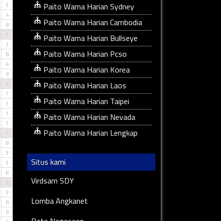
3
Paito Warna Harian Sydney
4
Paito Warna Harian Cambodia
8
1
Paito Warna Harian Bullseye
2
Paito Warna Harian Pcso
8
4
Paito Warna Harian Korea
9
2
Paito Warna Harian Laos
7
Paito Warna Harian Taipei
1
1
Paito Warna Harian Nevada
7
Paito Warna Harian Lengkap
1
8
3
Situs kami
3
6
Virdsam SDY
6
3
Lomba Angkanet
8
9
Data Nagasaon