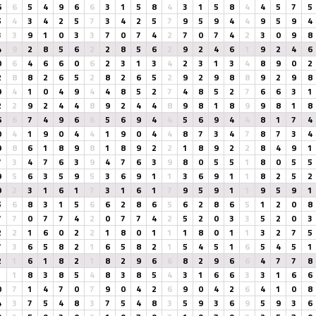
6
6
5
4
9
6
6
3
1
5
8
4
3
1
5
8
4
4
5
7
5
5
4
3
4
2
5
7
3
4
2
5
7
9
5
9
4
4
9
5
9
4
3
3
9
1
0
3
3
7
0
7
4
2
7
0
7
4
2
3
0
9
8
4
9
2
8
5
6
2
2
8
5
6
2
9
2
4
6
1
9
2
4
6
0
6
4
6
6
0
6
2
3
1
3
4
2
3
1
3
4
8
9
0
2
2
8
8
2
6
5
2
8
2
6
5
2
9
2
9
8
8
9
2
9
8
9
4
1
0
4
9
4
4
8
5
2
7
4
8
5
2
7
6
6
3
1
2
2
9
2
4
4
8
9
2
4
4
8
9
8
1
8
9
9
8
1
8
6
6
7
4
9
6
6
5
6
9
4
4
5
6
9
4
4
8
1
7
4
0
4
1
9
0
4
4
1
9
0
4
4
8
7
3
4
7
8
7
3
4
9
8
6
1
8
9
8
1
8
9
2
2
1
8
9
2
2
8
4
9
1
7
3
4
7
6
3
9
4
7
6
3
9
8
0
5
5
1
8
0
5
5
9
5
6
3
5
9
5
3
6
9
1
1
3
6
9
1
1
8
2
5
2
9
2
3
1
6
1
7
3
1
6
1
7
9
5
9
1
1
9
5
9
1
5
6
8
3
1
5
6
6
2
8
6
5
6
2
8
6
5
1
2
0
8
7
7
0
7
7
4
2
0
7
7
4
2
5
2
0
3
3
5
2
0
3
2
2
1
6
0
2
2
1
8
0
1
1
1
8
0
1
1
3
2
7
5
7
3
6
5
8
2
1
6
5
8
2
1
5
4
5
1
6
5
4
5
1
2
1
6
1
8
2
1
8
2
9
6
6
8
2
9
6
6
4
7
7
8
1
1
8
3
8
5
4
8
3
8
5
4
3
1
6
6
3
3
1
6
6
0
7
1
4
7
0
7
9
0
4
2
6
9
0
4
2
6
4
1
0
8
4
3
7
5
4
8
3
7
5
4
8
3
5
9
3
6
9
5
9
3
6