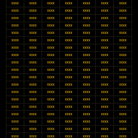
XXXX
XXXX
XXXX
XXXX
XXXX
XXXX
XXXX
XXXX
XXXX
XXXX
XXXX
XXXX
XXXX
XXXX
XXXX
XXXX
XXXX
XXXX
XXXX
XXXX
XXXX
XXXX
XXXX
XXXX
XXXX
XXXX
XXXX
XXXX
XXXX
XXXX
XXXX
XXXX
XXXX
XXXX
XXXX
XXXX
XXXX
XXXX
XXXX
XXXX
XXXX
XXXX
XXXX
XXXX
XXXX
XXXX
XXXX
XXXX
XXXX
XXXX
XXXX
XXXX
XXXX
XXXX
XXXX
XXXX
XXXX
XXXX
XXXX
XXXX
XXXX
XXXX
XXXX
XXXX
XXXX
XXXX
XXXX
XXXX
XXXX
XXXX
XXXX
XXXX
XXXX
XXXX
XXXX
XXXX
XXXX
XXXX
XXXX
XXXX
XXXX
XXXX
XXXX
XXXX
XXXX
XXXX
XXXX
XXXX
XXXX
XXXX
XXXX
XXXX
XXXX
XXXX
XXXX
XXXX
XXXX
XXXX
XXXX
XXXX
XXXX
XXXX
XXXX
XXXX
XXXX
XXXX
XXXX
XXXX
XXXX
XXXX
XXXX
XXXX
XXXX
XXXX
XXXX
XXXX
XXXX
XXXX
XXXX
XXXX
XXXX
XXXX
XXXX
XXXX
XXXX
XXXX
XXXX
XXXX
XXXX
XXXX
XXXX
XXXX
XXXX