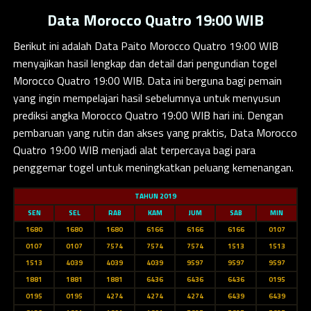
Data Morocco Quatro 19:00 WIB
Berikut ini adalah
Data Paito Morocco Quatro 19:00 WIB
menyajikan hasil lengkap dan detail dari pengundian togel
Morocco Quatro 19:00 WIB. Data ini berguna bagi pemain
yang ingin mempelajari hasil sebelumnya untuk menyusun
prediksi angka Morocco Quatro 19:00 WIB hari ini. Dengan
pembaruan yang rutin dan akses yang praktis, Data Morocco
Quatro 19:00 WIB menjadi alat terpercaya bagi para
penggemar togel untuk meningkatkan peluang kemenangan.
TAHUN 2019
SEN
SEL
RAB
KAM
JUM
SAB
MIN
1680
1680
1680
6166
6166
6166
0107
0107
0107
7574
7574
7574
1513
1513
1513
4039
4039
4039
9597
9597
9597
1881
1881
1881
6436
6436
6436
0195
0195
0195
4274
4274
4274
6439
6439