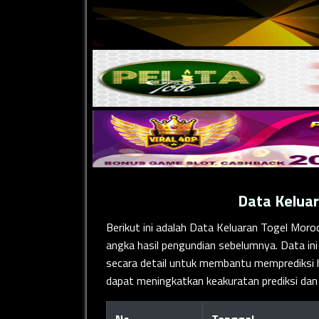
Data Kelua
Berikut ini adalah
Data Keluaran Togel Moro
angka hasil pengundian sebelumnya. Data ini
secara detail untuk membantu memprediksi 
dapat meningkatkan keakuratan prediksi dan 
No
Tanggal