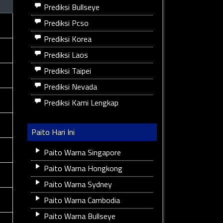
Prediksi Bullseye
Prediksi Pcso
Prediksi Korea
Prediksi Laos
Prediksi Taipei
Prediksi Nevada
Prediksi Kami Lengkap
Paito Hari Ini
Paito Warna Singapore
Paito Warna Hongkong
Paito Warna Sydney
Paito Warna Cambodia
Paito Warna Bullseye