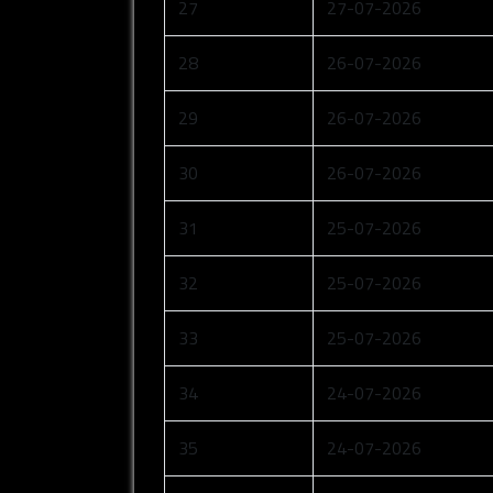
27
27-07-2026
28
26-07-2026
29
26-07-2026
30
26-07-2026
31
25-07-2026
32
25-07-2026
33
25-07-2026
34
24-07-2026
35
24-07-2026