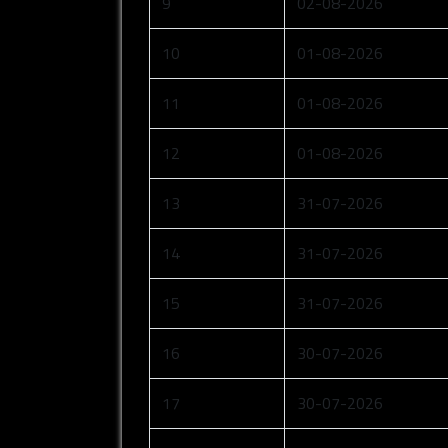
9
02-08-2026
10
01-08-2026
11
01-08-2026
12
01-08-2026
13
31-07-2026
14
31-07-2026
15
31-07-2026
16
30-07-2026
17
30-07-2026