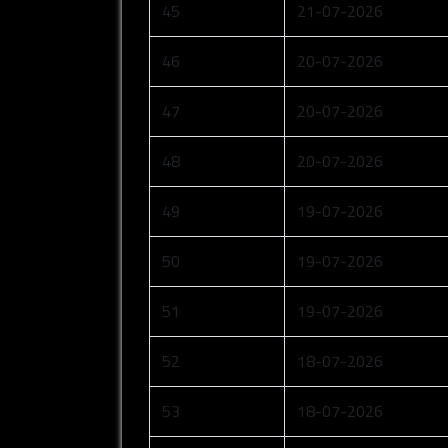
45
21-07-2026
46
20-07-2026
47
20-07-2026
48
20-07-2026
49
19-07-2026
50
19-07-2026
51
19-07-2026
52
18-07-2026
53
18-07-2026