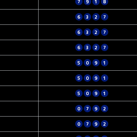
7
9
1
8
6
3
2
7
6
3
2
7
6
3
2
7
5
0
9
1
5
0
9
1
5
0
9
1
0
7
9
2
0
7
9
2