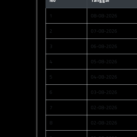
1
08-08-2026
2
07-08-2026
3
06-08-2026
4
05-08-2026
5
04-08-2026
6
03-08-2026
7
02-08-2026
8
02-08-2026