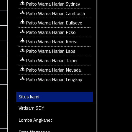
Paito Warna Harian Sydney
Paito Warna Harian Cambodia
Paito Warna Harian Bullseye
Paito Warna Harian Pcso
Paito Warna Harian Korea
Paito Warna Harian Laos
Paito Warna Harian Taipei
Paito Warna Harian Nevada
Paito Warna Harian Lengkap
Situs kami
Virdsam SDY
Lomba Angkanet
Data Nagasaon