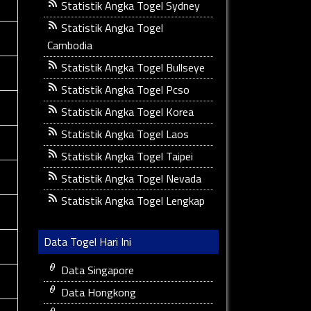
Statistik Angka Togel Sydney
Statistik Angka Togel
Cambodia
Statistik Angka Togel Bullseye
Statistik Angka Togel Pcso
Statistik Angka Togel Korea
Statistik Angka Togel Laos
Statistik Angka Togel Taipei
Statistik Angka Togel Nevada
Statistik Angka Togel Lengkap
Data Togel Hari Ini
Data Singapore
Data Hongkong