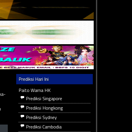
Prediksi Hari Ini
Paito Warna HK
ka-
Prediksi Singapore
Prediksi Hongkong
n
Prediksi Sydney
Prediksi Cambodia