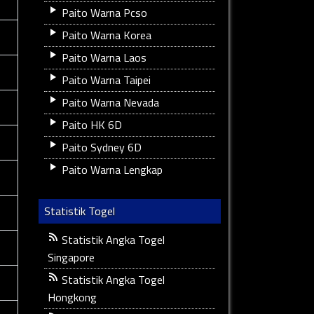
Paito Warna Pcso
Paito Warna Korea
Paito Warna Laos
Paito Warna Taipei
Paito Warna Nevada
Paito HK 6D
Paito Sydney 6D
Paito Warna Lengkap
Statistik Togel
Statistik Angka Togel
Singapore
Statistik Angka Togel
Hongkong