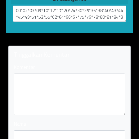
Tinggalkan Komentar
Komentar
Nama