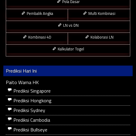
Pola Dasar
Pembalik Angka
Multi Kombinasi
LN vs DN
Kombinasi 4D
Kolaborasi LN
Kalkulator Togel
Prediksi Hari Ini
Paito Warna HK
Prediksi Singapore
Prediksi Hongkong
Prediksi Sydney
Prediksi Cambodia
Prediksi Bullseye