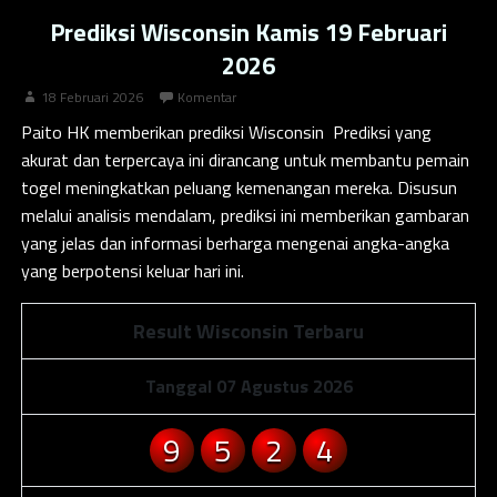
Prediksi Wisconsin Kamis 19 Februari
2026
18 Februari 2026
Komentar
Paito HK
memberikan prediksi Wisconsin Prediksi yang
akurat dan terpercaya ini dirancang untuk membantu pemain
togel meningkatkan peluang kemenangan mereka. Disusun
melalui analisis mendalam, prediksi ini memberikan gambaran
yang jelas dan informasi berharga mengenai angka-angka
yang berpotensi keluar hari ini.
Result Wisconsin Terbaru
Tanggal 07 Agustus 2026
9
5
2
4