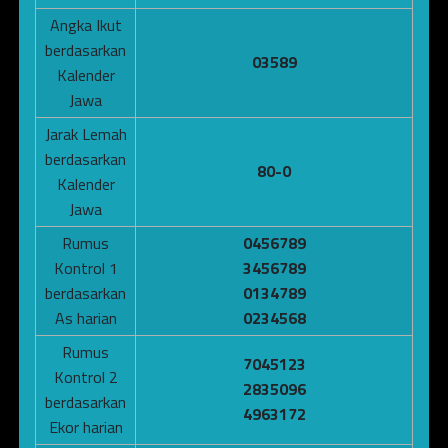
Angka Ikut
berdasarkan
03589
Kalender
Jawa
Jarak Lemah
berdasarkan
80-0
Kalender
Jawa
Rumus
0456789
Kontrol 1
3456789
berdasarkan
0134789
As harian
0234568
Rumus
7045123
Kontrol 2
2835096
berdasarkan
4963172
Ekor harian