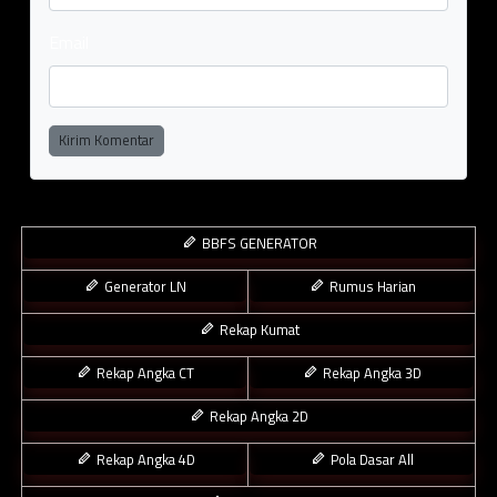
Email
Kirim Komentar
BBFS GENERATOR
Generator LN
Rumus Harian
Rekap Kumat
Rekap Angka CT
Rekap Angka 3D
Rekap Angka 2D
Rekap Angka 4D
Pola Dasar All