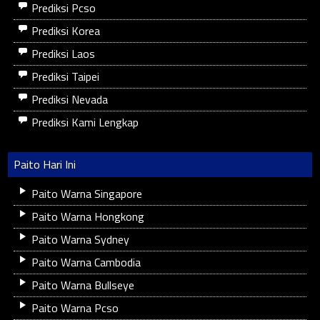
Prediksi Pcso
Prediksi Korea
Prediksi Laos
Prediksi Taipei
Prediksi Nevada
Prediksi Kami Lengkap
Paito Hari Ini
Paito Warna Singapore
Paito Warna Hongkong
Paito Warna Sydney
Paito Warna Cambodia
Paito Warna Bullseye
Paito Warna Pcso