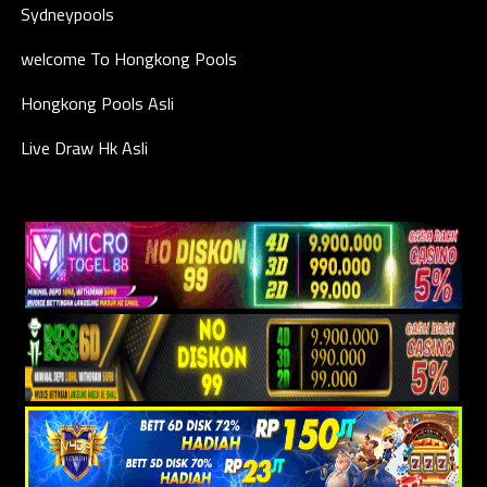
Sydneypools
welcome To Hongkong Pools
Hongkong Pools Asli
Live Draw Hk Asli