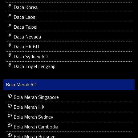
Data Korea
Data Laos
Data Taipei
Data Nevada
Data HK 6D
Data Sydney 6D
Data Togel Lengkap
Bola Merah 6D
Bola Merah Singapore
Bola Merah HK
Bola Merah Sydney
Bola Merah Cambodia
Bola Merah Bullseye