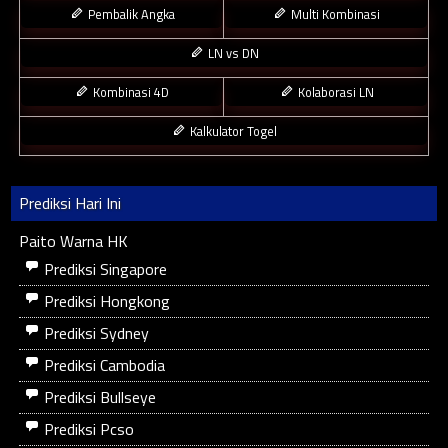
Pembalik Angka
Multi Kombinasi
LN vs DN
Kombinasi 4D
Kolaborasi LN
Kalkulator Togel
Prediksi Hari Ini
Paito Warna HK
Prediksi Singapore
Prediksi Hongkong
Prediksi Sydney
Prediksi Cambodia
Prediksi Bullseye
Prediksi Pcso