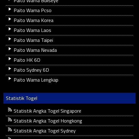
Paito Warna Bullseye
Paito Warna Pcso
Paito Warna Korea
Paito Warna Laos
Paito Warna Taipei
Paito Warna Nevada
Paito HK 6D
Paito Sydney 6D
Paito Warna Lengkap
Statistik Togel
Statistik Angka Togel Singapore
Statistik Angka Togel Hongkong
Statistik Angka Togel Sydney