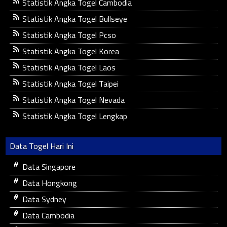
Statistik Angka Togel Cambodia
Statistik Angka Togel Bullseye
Statistik Angka Togel Pcso
Statistik Angka Togel Korea
Statistik Angka Togel Laos
Statistik Angka Togel Taipei
Statistik Angka Togel Nevada
Statistik Angka Togel Lengkap
Data Togel Hari Ini
Data Singapore
Data Hongkong
Data Sydney
Data Cambodia