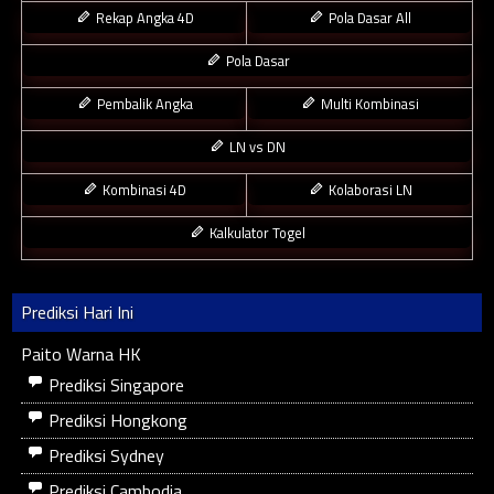
Rekap Angka 4D
Pola Dasar All
Pola Dasar
Pembalik Angka
Multi Kombinasi
LN vs DN
Kombinasi 4D
Kolaborasi LN
Kalkulator Togel
Prediksi Hari Ini
Paito Warna HK
Prediksi Singapore
Prediksi Hongkong
Prediksi Sydney
Prediksi Cambodia