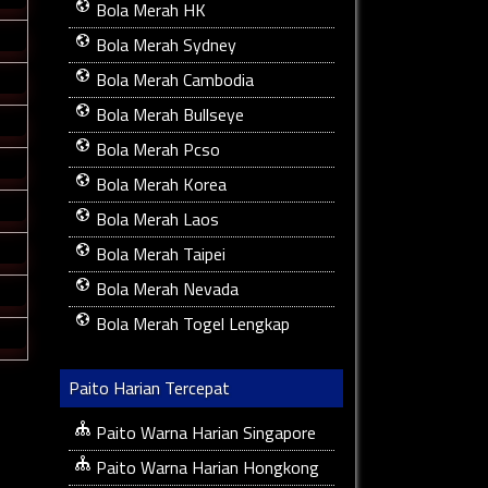
Bola Merah HK
Bola Merah Sydney
Bola Merah Cambodia
Bola Merah Bullseye
Bola Merah Pcso
Bola Merah Korea
Bola Merah Laos
Bola Merah Taipei
Bola Merah Nevada
Bola Merah Togel Lengkap
Paito Harian Tercepat
Paito Warna Harian Singapore
Paito Warna Harian Hongkong