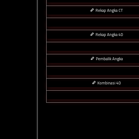
Rekap Angka CT
Rekap Angka 4D
Pembalik Angka
Kombinasi 4D