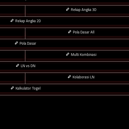
Rekap Angka 3D
Rekap Angka 2D
Pola Dasar All
Pola Dasar
Multi Kombinasi
LN vs DN
Kolaborasi LN
Kalkulator Togel