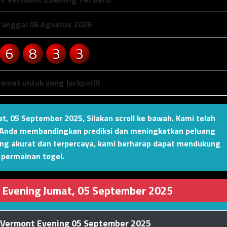
Tanggal 06 Agustus 2026
6
8
3
3
lamat untuk yang Jackpot!!!
at, 05 September 2025
,
Silakan scroll ke bawah. Kami telah
 Anda membandingkan prediksi dan meningkatkan peluang
ng akurat dan terpercaya, kami berharap dapat mendukung
 permainan togel.
 Evening Jumat, 05 September 2025
 Vermont Evening 05 September 2025