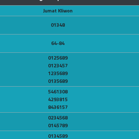
Jumat Kliwon
01348
64-84
0125689
0123457
1235689
0135689
5461308
4293815
8436157
0234568
0145789
0134589